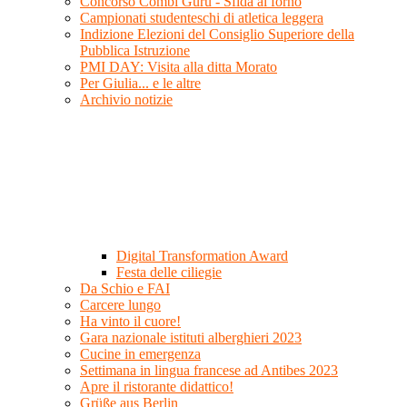
Concorso Combi Guru - Sfida al forno
Campionati studenteschi di atletica leggera
Indizione Elezioni del Consiglio Superiore della
Pubblica Istruzione
PMI DAY: Visita alla ditta Morato
Per Giulia... e le altre
Archivio notizie
Digital Transformation Award
Festa delle ciliegie
Da Schio e FAI
Carcere lungo
Ha vinto il cuore!
Gara nazionale istituti alberghieri 2023
Cucine in emergenza
Settimana in lingua francese ad Antibes 2023
Apre il ristorante didattico!
Grüße aus Berlin