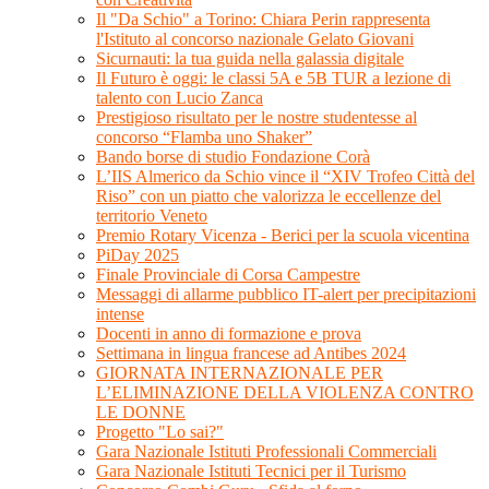
Il "Da Schio" a Torino: Chiara Perin rappresenta
l'Istituto al concorso nazionale Gelato Giovani
Sicurnauti: la tua guida nella galassia digitale
Il Futuro è oggi: le classi 5A e 5B TUR a lezione di
talento con Lucio Zanca
Prestigioso risultato per le nostre studentesse al
concorso “Flamba uno Shaker”
Bando borse di studio Fondazione Corà
L’IIS Almerico da Schio vince il “XIV Trofeo Città del
Riso” con un piatto che valorizza le eccellenze del
territorio Veneto
Premio Rotary Vicenza - Berici per la scuola vicentina
PiDay 2025
Finale Provinciale di Corsa Campestre
Messaggi di allarme pubblico IT-alert per precipitazioni
intense
Docenti in anno di formazione e prova
Settimana in lingua francese ad Antibes 2024
GIORNATA INTERNAZIONALE PER
L’ELIMINAZIONE DELLA VIOLENZA CONTRO
LE DONNE
Progetto "Lo sai?"
Gara Nazionale Istituti Professionali Commerciali
Gara Nazionale Istituti Tecnici per il Turismo