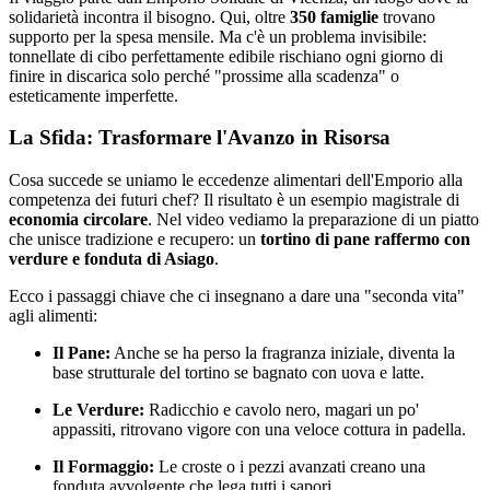
solidarietà incontra il bisogno. Qui, oltre
350 famiglie
trovano
supporto per la spesa mensile. Ma c'è un problema invisibile:
tonnellate di cibo perfettamente edibile rischiano ogni giorno di
finire in discarica solo perché "prossime alla scadenza" o
esteticamente imperfette.
La Sfida: Trasformare l'Avanzo in Risorsa
Cosa succede se uniamo le eccedenze alimentari dell'Emporio alla
competenza dei futuri chef? Il risultato è un esempio magistrale di
economia circolare
. Nel video vediamo la preparazione di un piatto
che unisce tradizione e recupero: un
tortino di pane raffermo con
verdure e fonduta di Asiago
.
Ecco i passaggi chiave che ci insegnano a dare una "seconda vita"
agli alimenti:
Il Pane:
Anche se ha perso la fragranza iniziale, diventa la
base strutturale del tortino se bagnato con uova e latte.
Le Verdure:
Radicchio e cavolo nero, magari un po'
appassiti, ritrovano vigore con una veloce cottura in padella.
Il Formaggio:
Le croste o i pezzi avanzati creano una
fonduta avvolgente che lega tutti i sapori.