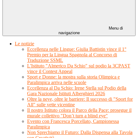
Menu di
navigazione
Le notizie
Eccellenza nelle Lingue: Giulia Battistin vince il 1°
Premio per la Lingua Spagnola al Concorso di
Traduzione SSML
L'Istituto "Almerico Da Schio" sul podio la 3CPAST
vince il Contest Appeal
Sport e Donne: la mostra sulla storia Olimpica e
Paralimpica arriva nelle scuole
Eccellenza al Da Schio: Irene Stella sul Podio della
Gara Nazionale Istituti Alberghieri 2026
Oltre la neve, oltre le barriere: Il successo di "Sport for
All" sulle vette vicentine
Il nostro Istituto colora il Parco della Pace: prosegue il
murale collettivo "Don’t turn a blind eye"
Evento con Francesca Porcellato, Campionessa
Paralimpica
Non Sprechiamo il Futuro: Dalla Dispensa alla Tavola
con Creatività