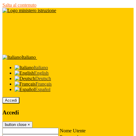
Salta al contenuto
Italiano
Italiano
English
Deutsch
Français
Español
Accedi
Accedi
button close
×
Nome Utente