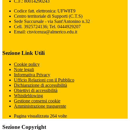
C.F.: 80014290243
Codice fatt. elettronica: UFW8T9
Centro territoriale di Supporti (C.T.S)
Sede Succursale - via Sant'Antonino n.32
Cell. 3925724136; Tel. 0444929207
Email: ctsvicenza@almerico.edu.it
Sezione Link Utili
Cookie policy
Note legali
Informativa Privacy
Ufficio Relazioni con il Pubblico
Dichiarazione di accessibilità
Obiettivi di accessibilità
Whistleblowing
Gestione consensi cookie
Amministrazione trasparente
Pagina visualizzata
264
volte
Sezione Copyright