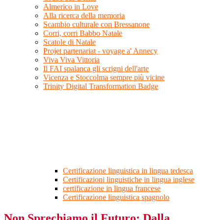
Almerico in Love
Alla ricerca della memoria
Scambio culturale con Bressanone
Corri, corri Babbo Natale
Scatole di Natale
Projet partenariat - voyage a' Annecy
Viva Viva Vittoria
Il FAI spalanca gli scrigni dell'arte
Vicenza e Stoccolma sempre più vicine
Trinity Digital Transformation Badge
Certificazione linguistica in lingua tedesca
Certificazioni linguistiche in lingua inglese
certificazione in lingua francese
Certificazione linguistica spagnolo
Non Sprechiamo il Futuro: Dalla