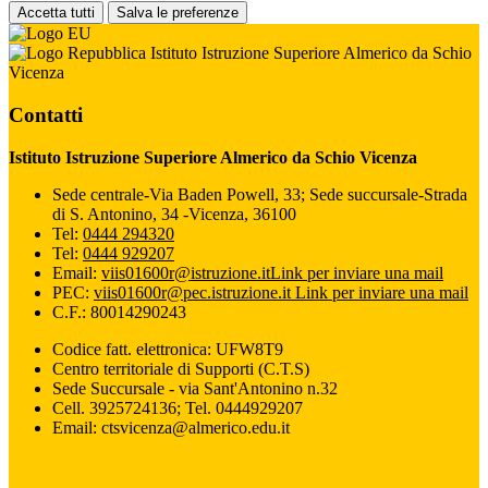
Accetta tutti
Salva le preferenze
Istituto Istruzione Superiore Almerico da Schio
Vicenza
Contatti
Istituto Istruzione Superiore Almerico da Schio Vicenza
Sede centrale-Via Baden Powell, 33; Sede succursale-Strada
di S. Antonino, 34 -Vicenza, 36100
Tel:
0444 294320
Tel:
0444 929207
Email:
viis01600r@istruzione.it
Link per inviare una mail
PEC:
viis01600r@pec.istruzione.it
Link per inviare una mail
C.F.: 80014290243
Codice fatt. elettronica: UFW8T9
Centro territoriale di Supporti (C.T.S)
Sede Succursale - via Sant'Antonino n.32
Cell. 3925724136; Tel. 0444929207
Email: ctsvicenza@almerico.edu.it