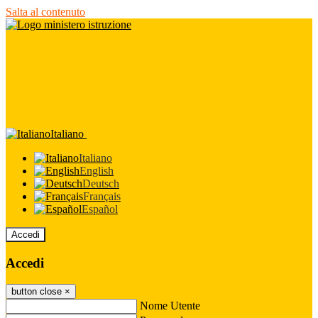
Salta al contenuto
Italiano
Italiano
English
Deutsch
Français
Español
Accedi
Accedi
button close
×
Nome Utente