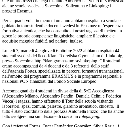
C’è un filo rosso che lega l’istituto Almerico Da Schio di Vicenza ad
alcune scuole svedesi a Stoccolma, Sollentuna e Linkoping: i
progetti Erasmus.
Per la quarta volta in meno di un anno abbiamo ospitato a scuola e
guidato in tour studenti e docenti svedesi in Erasmus: un’esperienza
formativa autentica, che ha consentito ai nostri ragazzi di mettere in
gioco le proprie competenze linguistiche, ampliare il lessico e e
acquisire maggior fluidità nel parlare inglese.
Lunedì 3, martedì 4 e giovedì 6 ottobre 2022 abbiamo ospitato 44
studenti svedesi del liceo Klara Teoretiska Gymnasium di Linkopig,
presso Stoccolma http.//klaragymnasium.se/linkoping. Gli studenti
erano accompagnati da 4 docenti e da 3 referenti dello staff
dell’agenzia Fortes, specializzata in percorsi formativi transnazionali
nell’ambito del programma ERASMUS e in programmi regionali e
nazionali PON finanziati dal Fondo Sociale Europeo.
Accompagnati da 4 studenti in divisa della di 5^E Accoglienza
(Alessandro Milano, Alessandro Pendin, Daniela Celini e Federica
Vacca) i ragazzi hanno effettuato il Tour della scuola visitando
laboratori, spazi comuni, palestre, giardino aromatico, chiostro. Il
tutto è stato coordinato dalla prof.ssa Antonella Frizzo, che ha anche
fatto svolgere una simulazione di
check
in
roleplaying
.
Con i referenti Fortes, Oscar Fernández González, Silvia Rasia, i