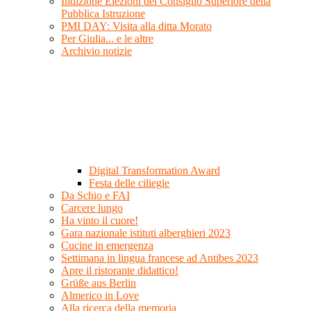
Indizione Elezioni del Consiglio Superiore della
Pubblica Istruzione
PMI DAY: Visita alla ditta Morato
Per Giulia... e le altre
Archivio notizie
Digital Transformation Award
Festa delle ciliegie
Da Schio e FAI
Carcere lungo
Ha vinto il cuore!
Gara nazionale istituti alberghieri 2023
Cucine in emergenza
Settimana in lingua francese ad Antibes 2023
Apre il ristorante didattico!
Grüße aus Berlin
Almerico in Love
Alla ricerca della memoria