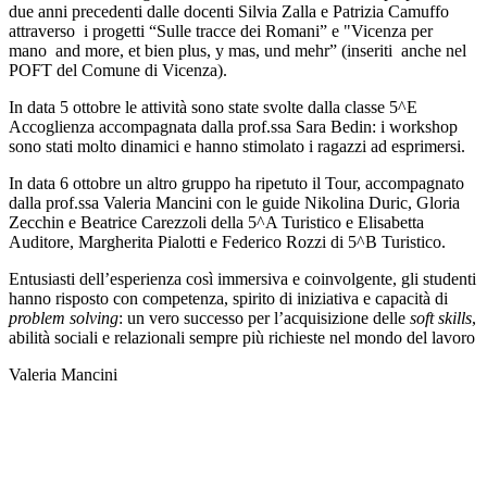
due anni precedenti dalle docenti Silvia Zalla e Patrizia Camuffo
attraverso i progetti “Sulle tracce dei Romani” e "Vicenza per
mano and more, et bien plus, y mas, und mehr” (inseriti anche nel
POFT del Comune di Vicenza).
In data 5 ottobre le attività sono state svolte dalla classe 5^E
Accoglienza accompagnata dalla prof.ssa Sara Bedin: i workshop
sono stati molto dinamici e hanno stimolato i ragazzi ad esprimersi.
In data 6 ottobre un altro gruppo ha ripetuto il Tour, accompagnato
dalla prof.ssa Valeria Mancini con le guide Nikolina Duric, Gloria
Zecchin e Beatrice Carezzoli della 5^A Turistico e Elisabetta
Auditore, Margherita Pialotti e Federico Rozzi di 5^B Turistico.
Entusiasti dell’esperienza così immersiva e coinvolgente, gli studenti
hanno risposto con competenza, spirito di iniziativa e capacità di
problem solving
: un vero successo per l’acquisizione delle
soft skills
,
abilità sociali e relazionali sempre più richieste nel mondo del lavoro
Valeria Mancini