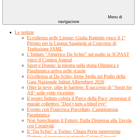
Menu di
navigazione
Le notizie
Eccellenza nelle Lingue: Giulia Battistin vince il 1°
Premio per la Lingua Spagnola al Concorso di
Traduzione SSML
L'Istituto "Almerico Da Schio" sul podio la 3CPAST
vince il Contest Appeal
Sport e Donne: la mostra sulla storia Olimpica e
Paralimpica arriva nelle scuole
Eccellenza al Da Schio: Irene Stella sul Podio della
Gara Nazionale Istituti Alberghieri 2026
Oltre la neve, oltre le barriere: Il successo di "Sport for
All" sulle vette vicentine
Il nostro Istituto colora il Parco della Pace: prosegue il
murale collettivo "Don’t turn a blind eye"
Evento con Francesca Porcellato, Campionessa
Paralimpica
Non Sprechiamo il Futuro: Dalla Dispensa alla Tavola
con Creatività
Il "Da Schio" a Torino: Chiara Perin rappresenta
l'Istituto al concorso nazionale Gelato Giovani