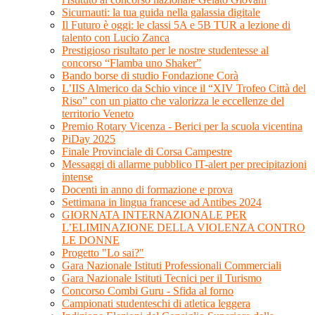
Sicurnauti: la tua guida nella galassia digitale
Il Futuro è oggi: le classi 5A e 5B TUR a lezione di
talento con Lucio Zanca
Prestigioso risultato per le nostre studentesse al
concorso “Flamba uno Shaker”
Bando borse di studio Fondazione Corà
L’IIS Almerico da Schio vince il “XIV Trofeo Città del
Riso” con un piatto che valorizza le eccellenze del
territorio Veneto
Premio Rotary Vicenza - Berici per la scuola vicentina
PiDay 2025
Finale Provinciale di Corsa Campestre
Messaggi di allarme pubblico IT-alert per precipitazioni
intense
Docenti in anno di formazione e prova
Settimana in lingua francese ad Antibes 2024
GIORNATA INTERNAZIONALE PER
L’ELIMINAZIONE DELLA VIOLENZA CONTRO
LE DONNE
Progetto "Lo sai?"
Gara Nazionale Istituti Professionali Commerciali
Gara Nazionale Istituti Tecnici per il Turismo
Concorso Combi Guru - Sfida al forno
Campionati studenteschi di atletica leggera