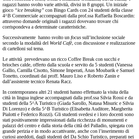
ragazzi hanno svolto varie attività, divisi in 8 gruppi. Un iniziale
gioco
“ice breaking”
con Bingo Cards con 24 studenti della classe
4^B Commerciale accompagnati dalla prof.ssa Raffaella Boscardin:
attraverso domande originali i ragazzi dovevano trovare chi
corrispondeva a determinate caratteristiche.
Successivamente hanno svolto un
focus
sull’inclusione sociale
secondo la modalità del
World Cafè
, con discussione e realizzazione
di cartelloni sul tema.
Le attività prevedevano un ricco Coffee Break con succhi e
brioches calde, offerto dalla scuola e servito da 5 studenti (Vanessa
Gallio, Camilla Cisotto, Simone Imperati, Anas Moubarik e Samuel
Tonetto, coordinati dai proff. Mauro Liso e Roberto Zanin e
dall’assistente tecnico Renata Racz.
In contemporanea altri 21 studenti hanno effettuato la visita della
città in lingua inglese accompagnati dalla prof.ssa Silvia Rossi e da
studenti della 5^A Turistico (Giada Sarollo, Natasa Misuric e Silvia
Di Lorenzo) e della 5^B Turistico (Elisabetta Auditore, Margherita
Pialotti e Federico Rozzi). Gli studenti svedesi e i loro docenti sono
stati positivamente impressionati dalla ricchezza di monumenti e
palazzi del centro e dalla storia della città del Palladio, spiegata con
grande perizia e in modo accattivante, anche con l’inserimento di
curiosi aneddoti, dagli studenti del Da Schio Turistico, preparati nei