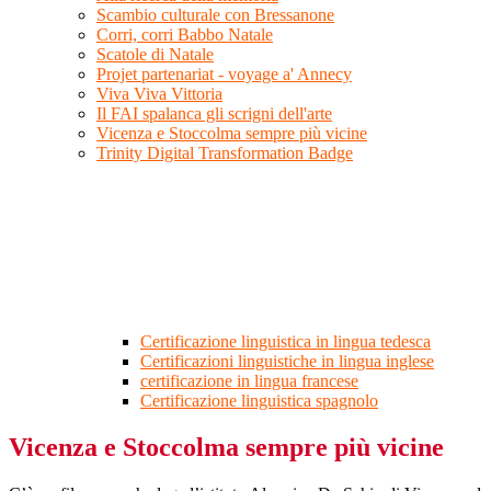
Scambio culturale con Bressanone
Corri, corri Babbo Natale
Scatole di Natale
Projet partenariat - voyage a' Annecy
Viva Viva Vittoria
Il FAI spalanca gli scrigni dell'arte
Vicenza e Stoccolma sempre più vicine
Trinity Digital Transformation Badge
Certificazione linguistica in lingua tedesca
Certificazioni linguistiche in lingua inglese
certificazione in lingua francese
Certificazione linguistica spagnolo
Vicenza e Stoccolma sempre più vicine