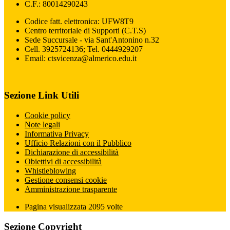
C.F.: 80014290243
Codice fatt. elettronica: UFW8T9
Centro territoriale di Supporti (C.T.S)
Sede Succursale - via Sant'Antonino n.32
Cell. 3925724136; Tel. 0444929207
Email: ctsvicenza@almerico.edu.it
Sezione Link Utili
Cookie policy
Note legali
Informativa Privacy
Ufficio Relazioni con il Pubblico
Dichiarazione di accessibilità
Obiettivi di accessibilità
Whistleblowing
Gestione consensi cookie
Amministrazione trasparente
Pagina visualizzata
2095
volte
Sezione Copyright