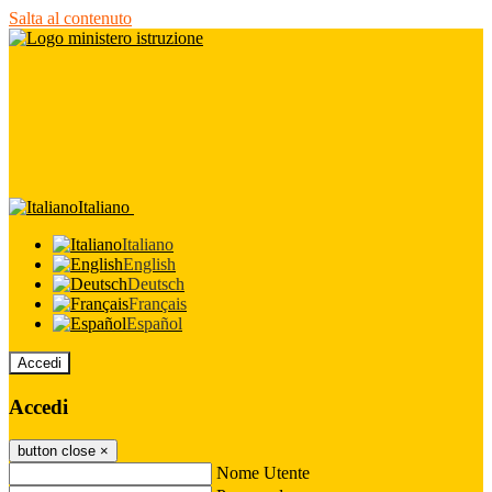
Salta al contenuto
Italiano
Italiano
English
Deutsch
Français
Español
Accedi
Accedi
button close
×
Nome Utente