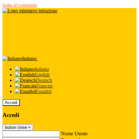
Salta al contenuto
Italiano
Italiano
English
Deutsch
Français
Español
Accedi
Accedi
button close
×
Nome Utente