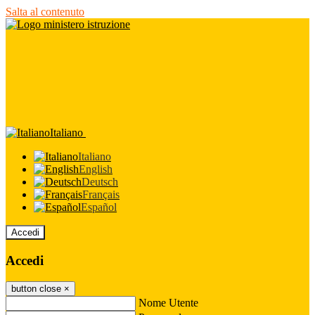
Salta al contenuto
Italiano
Italiano
English
Deutsch
Français
Español
Accedi
Accedi
button close
×
Nome Utente