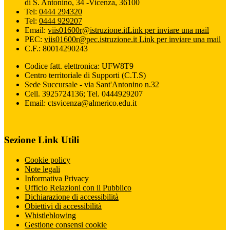
di S. Antonino, 34 -Vicenza, 36100
Tel:
0444 294320
Tel:
0444 929207
Email:
viis01600r@istruzione.it
Link per inviare una mail
PEC:
viis01600r@pec.istruzione.it
Link per inviare una mail
C.F.: 80014290243
Codice fatt. elettronica: UFW8T9
Centro territoriale di Supporti (C.T.S)
Sede Succursale - via Sant'Antonino n.32
Cell. 3925724136; Tel. 0444929207
Email: ctsvicenza@almerico.edu.it
Sezione Link Utili
Cookie policy
Note legali
Informativa Privacy
Ufficio Relazioni con il Pubblico
Dichiarazione di accessibilità
Obiettivi di accessibilità
Whistleblowing
Gestione consensi cookie