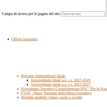
Campo di ricerca per le pagine del sito
Offerta formativa
Percorso Apprendistato duale
Apprendistato duale a.a. s.s. 2027-2029
Apprendistato duale a.a. s.s. 2025-2027
Programma Operativo Complementare-POC "Per la Scu
PTOF - Piano Triennale dell'Offerta Formativa
Mobilità studenti: viaggi, uscite e scambi