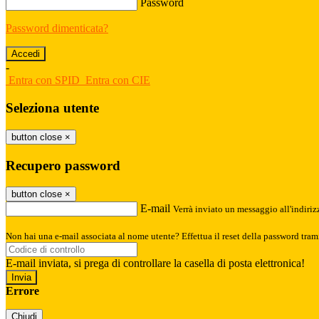
Password
Password dimenticata?
-
Entra con SPID
Entra con CIE
Seleziona utente
button close
×
Recupero password
button close
×
E-mail
Verrà inviato un messaggio all'indirizz
Non hai una e-mail associata al nome utente? Effettua il reset della password tram
E-mail inviata, si prega di controllare la casella di posta elettronica!
Errore
Chiudi