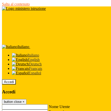
Salta al contenuto
Italiano
Italiano
English
Deutsch
Français
Español
Accedi
Accedi
button close
×
Nome Utente