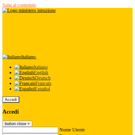
Salta al contenuto
Italiano
Italiano
English
Deutsch
Français
Español
Accedi
Accedi
button close
×
Nome Utente