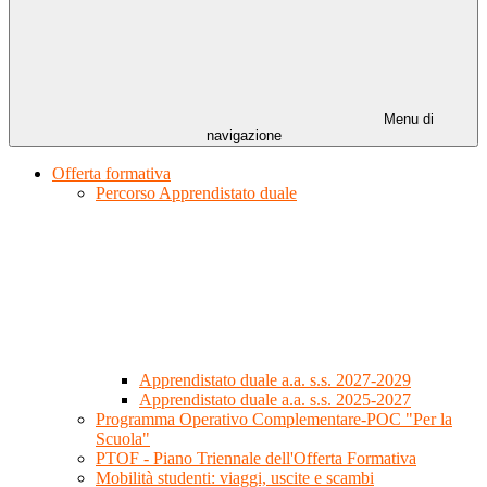
Menu di
navigazione
Offerta formativa
Percorso Apprendistato duale
Apprendistato duale a.a. s.s. 2027-2029
Apprendistato duale a.a. s.s. 2025-2027
Programma Operativo Complementare-POC "Per la
Scuola"
PTOF - Piano Triennale dell'Offerta Formativa
Mobilità studenti: viaggi, uscite e scambi