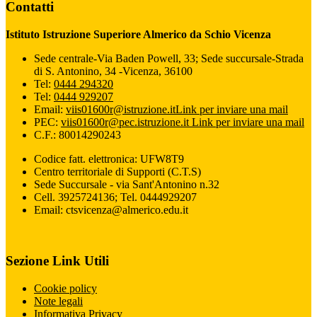
Contatti
Istituto Istruzione Superiore Almerico da Schio Vicenza
Sede centrale-Via Baden Powell, 33; Sede succursale-Strada
di S. Antonino, 34 -Vicenza, 36100
Tel:
0444 294320
Tel:
0444 929207
Email:
viis01600r@istruzione.it
Link per inviare una mail
PEC:
viis01600r@pec.istruzione.it
Link per inviare una mail
C.F.: 80014290243
Codice fatt. elettronica: UFW8T9
Centro territoriale di Supporti (C.T.S)
Sede Succursale - via Sant'Antonino n.32
Cell. 3925724136; Tel. 0444929207
Email: ctsvicenza@almerico.edu.it
Sezione Link Utili
Cookie policy
Note legali
Informativa Privacy