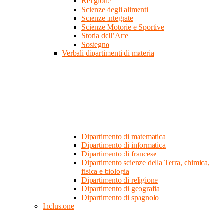
Religione
Scienze degli alimenti
Scienze integrate
Scienze Motorie e Sportive
Storia dell’Arte
Sostegno
Verbali dipartimenti di materia
Dipartimento di matematica
Dipartimento di informatica
Dipartimento di francese
Dipartimento scienze della Terra, chimica,
fisica e biologia
Dipartimento di religione
Dipartimento di geografia
Dipartimento di spagnolo
Inclusione