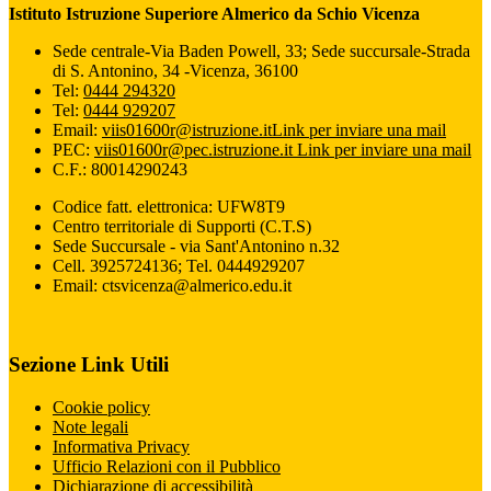
Istituto Istruzione Superiore Almerico da Schio Vicenza
Sede centrale-Via Baden Powell, 33; Sede succursale-Strada
di S. Antonino, 34 -Vicenza, 36100
Tel:
0444 294320
Tel:
0444 929207
Email:
viis01600r@istruzione.it
Link per inviare una mail
PEC:
viis01600r@pec.istruzione.it
Link per inviare una mail
C.F.: 80014290243
Codice fatt. elettronica: UFW8T9
Centro territoriale di Supporti (C.T.S)
Sede Succursale - via Sant'Antonino n.32
Cell. 3925724136; Tel. 0444929207
Email: ctsvicenza@almerico.edu.it
Sezione Link Utili
Cookie policy
Note legali
Informativa Privacy
Ufficio Relazioni con il Pubblico
Dichiarazione di accessibilità