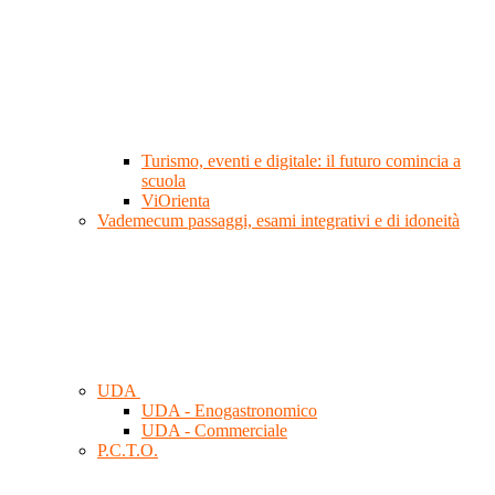
Turismo, eventi e digitale: il futuro comincia a
scuola
ViOrienta
Vademecum passaggi, esami integrativi e di idoneità
UDA
UDA - Enogastronomico
UDA - Commerciale
P.C.T.O.