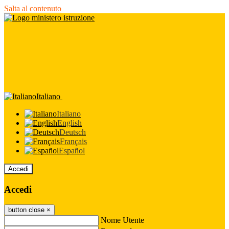
Salta al contenuto
Italiano
Italiano
English
Deutsch
Français
Español
Accedi
Accedi
button close
×
Nome Utente