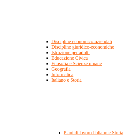
Discipline economico-aziendali
Discipline giuridico-economiche
Istruzione per adulti
Educazione Civica
Filosofia e Scienze umane
Geografia
Informatica
Italiano e Storia
Piani di lavoro Italiano e Storia