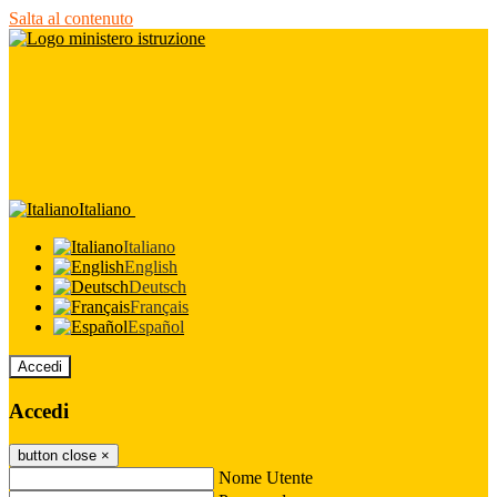
Salta al contenuto
Italiano
Italiano
English
Deutsch
Français
Español
Accedi
Accedi
button close
×
Nome Utente