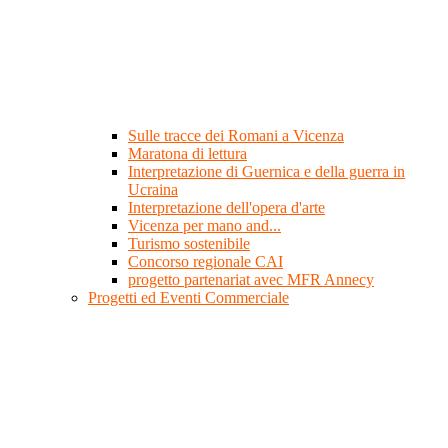
Sulle tracce dei Romani a Vicenza
Maratona di lettura
Interpretazione di Guernica e della guerra in
Ucraina
Interpretazione dell'opera d'arte
Vicenza per mano and...
Turismo sostenibile
Concorso regionale CAI
progetto partenariat avec MFR Annecy
Progetti ed Eventi Commerciale