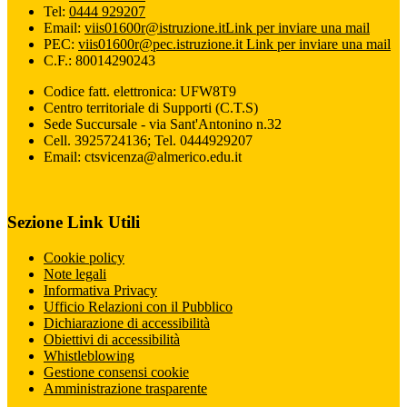
Tel:
0444 929207
Email:
viis01600r@istruzione.it
Link per inviare una mail
PEC:
viis01600r@pec.istruzione.it
Link per inviare una mail
C.F.: 80014290243
Codice fatt. elettronica: UFW8T9
Centro territoriale di Supporti (C.T.S)
Sede Succursale - via Sant'Antonino n.32
Cell. 3925724136; Tel. 0444929207
Email: ctsvicenza@almerico.edu.it
Sezione Link Utili
Cookie policy
Note legali
Informativa Privacy
Ufficio Relazioni con il Pubblico
Dichiarazione di accessibilità
Obiettivi di accessibilità
Whistleblowing
Gestione consensi cookie
Amministrazione trasparente