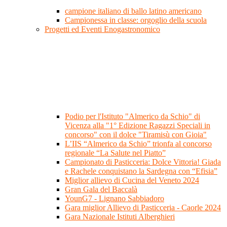
campione italiano di ballo latino americano
Campionessa in classe: orgoglio della scuola
Progetti ed Eventi Enogastronomico
Podio per l'Istituto "Almerico da Schio" di
Vicenza alla "1° Edizione Ragazzi Speciali in
concorso" con il dolce "Tiramisù con Gioia"
L’IIS “Almerico da Schio” trionfa al concorso
regionale “La Salute nel Piatto”
Campionato di Pasticceria: Dolce Vittoria! Giada
e Rachele conquistano la Sardegna con “Efisia”
Miglior allievo di Cucina del Veneto 2024
Gran Gala del Baccalà
YounG7 - Lignano Sabbiadoro
Gara miglior Allievo di Pasticceria - Caorle 2024
Gara Nazionale Istituti Alberghieri