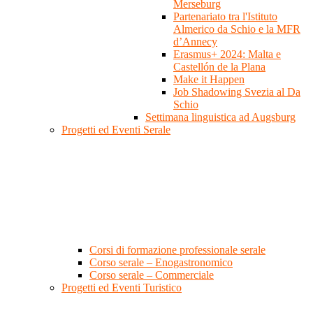
Merseburg
Partenariato tra l'Istituto
Almerico da Schio e la MFR
d’Annecy
Erasmus+ 2024: Malta e
Castellón de la Plana
Make it Happen
Job Shadowing Svezia al Da
Schio
Settimana linguistica ad Augsburg
Progetti ed Eventi Serale
Corsi di formazione professionale serale
Corso serale – Enogastronomico
Corso serale – Commerciale
Progetti ed Eventi Turistico