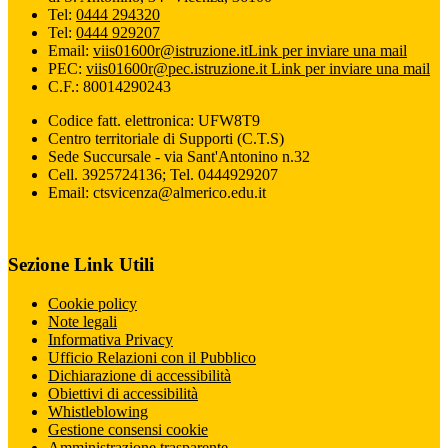
Tel:
0444 294320
Tel:
0444 929207
Email:
viis01600r@istruzione.it
Link per inviare una mail
PEC:
viis01600r@pec.istruzione.it
Link per inviare una mail
C.F.: 80014290243
Codice fatt. elettronica: UFW8T9
Centro territoriale di Supporti (C.T.S)
Sede Succursale - via Sant'Antonino n.32
Cell. 3925724136; Tel. 0444929207
Email: ctsvicenza@almerico.edu.it
Sezione Link Utili
Cookie policy
Note legali
Informativa Privacy
Ufficio Relazioni con il Pubblico
Dichiarazione di accessibilità
Obiettivi di accessibilità
Whistleblowing
Gestione consensi cookie
Amministrazione trasparente