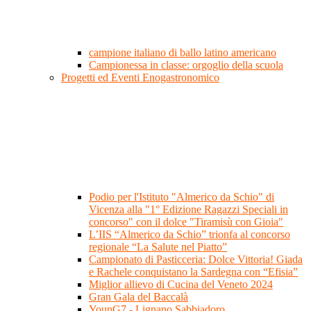
campione italiano di ballo latino americano
Campionessa in classe: orgoglio della scuola
Progetti ed Eventi Enogastronomico
Podio per l'Istituto "Almerico da Schio" di
Vicenza alla "1° Edizione Ragazzi Speciali in
concorso" con il dolce "Tiramisù con Gioia"
L’IIS “Almerico da Schio” trionfa al concorso
regionale “La Salute nel Piatto”
Campionato di Pasticceria: Dolce Vittoria! Giada
e Rachele conquistano la Sardegna con “Efisia”
Miglior allievo di Cucina del Veneto 2024
Gran Gala del Baccalà
YounG7 - Lignano Sabbiadoro