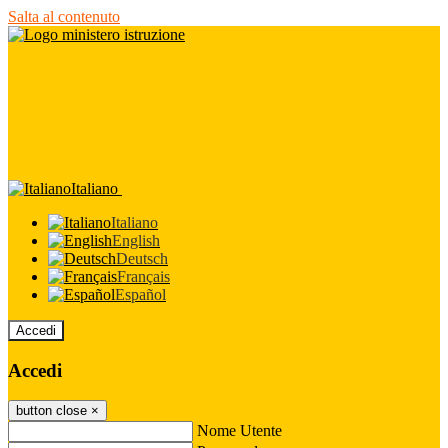
Salta al contenuto
Italiano
Italiano
English
Deutsch
Français
Español
Accedi
Accedi
button close
×
Nome Utente