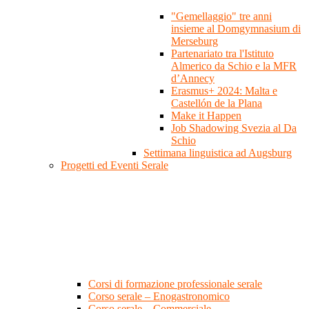
"Gemellaggio" tre anni
insieme al Domgymnasium di
Merseburg
Partenariato tra l'Istituto
Almerico da Schio e la MFR
d’Annecy
Erasmus+ 2024: Malta e
Castellón de la Plana
Make it Happen
Job Shadowing Svezia al Da
Schio
Settimana linguistica ad Augsburg
Progetti ed Eventi Serale
Corsi di formazione professionale serale
Corso serale – Enogastronomico
Corso serale – Commerciale