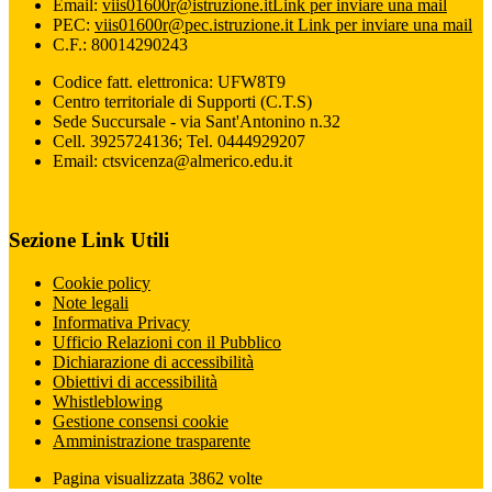
Email:
viis01600r@istruzione.it
Link per inviare una mail
PEC:
viis01600r@pec.istruzione.it
Link per inviare una mail
C.F.: 80014290243
Codice fatt. elettronica: UFW8T9
Centro territoriale di Supporti (C.T.S)
Sede Succursale - via Sant'Antonino n.32
Cell. 3925724136; Tel. 0444929207
Email: ctsvicenza@almerico.edu.it
Sezione Link Utili
Cookie policy
Note legali
Informativa Privacy
Ufficio Relazioni con il Pubblico
Dichiarazione di accessibilità
Obiettivi di accessibilità
Whistleblowing
Gestione consensi cookie
Amministrazione trasparente
Pagina visualizzata
3862
volte