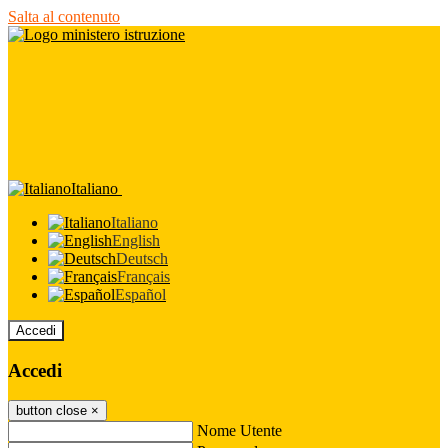
Salta al contenuto
Italiano
Italiano
English
Deutsch
Français
Español
Accedi
Accedi
button close
×
Nome Utente