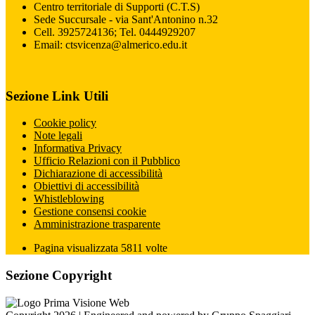
Centro territoriale di Supporti (C.T.S)
Sede Succursale - via Sant'Antonino n.32
Cell. 3925724136; Tel. 0444929207
Email: ctsvicenza@almerico.edu.it
Sezione Link Utili
Cookie policy
Note legali
Informativa Privacy
Ufficio Relazioni con il Pubblico
Dichiarazione di accessibilità
Obiettivi di accessibilità
Whistleblowing
Gestione consensi cookie
Amministrazione trasparente
Pagina visualizzata
5811
volte
Sezione Copyright