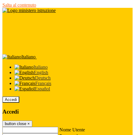
Salta al contenuto
Italiano
Italiano
English
Deutsch
Français
Español
Accedi
Accedi
button close
×
Nome Utente