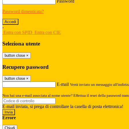
Password
Password dimenticata?
-
Entra con SPID
Entra con CIE
Seleziona utente
button close
×
Recupero password
button close
×
E-mail
Verrà inviato un messaggio all'indirizz
Non hai una e-mail associata al nome utente? Effettua il reset della password tram
E-mail inviata, si prega di controllare la casella di posta elettronica!
Errore
Chiudi