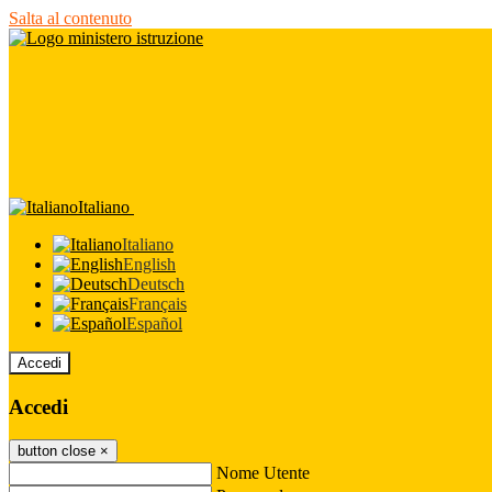
Salta al contenuto
Italiano
Italiano
English
Deutsch
Français
Español
Accedi
Accedi
button close
×
Nome Utente