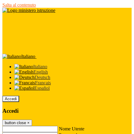
Salta al contenuto
Italiano
Italiano
English
Deutsch
Français
Español
Accedi
Accedi
button close
×
Nome Utente