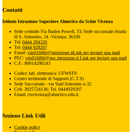
Contatti
Istituto Istruzione Superiore Almerico da Schio Vicenza
Sede centrale-Via Baden Powell, 33; Sede succursale-Strada
di S. Antonino, 34 -Vicenza, 36100
Tel:
0444 294320
Tel:
0444 929207
Email:
viis01600r@istruzione.it
Link per inviare una mail
PEC:
viis01600r@pec.istruzione.it
Link per inviare una mail
C.F.: 80014290243
Codice fatt. elettronica: UFW8T9
Centro territoriale di Supporti (C.T.S)
Sede Succursale - via Sant'Antonino n.32
Cell. 3925724136; Tel. 0444929207
Email: ctsvicenza@almerico.edu.it
Sezione Link Utili
Cookie policy