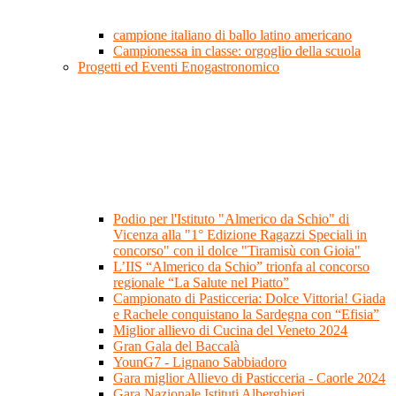
campione italiano di ballo latino americano
Campionessa in classe: orgoglio della scuola
Progetti ed Eventi Enogastronomico
Podio per l'Istituto "Almerico da Schio" di
Vicenza alla "1° Edizione Ragazzi Speciali in
concorso" con il dolce "Tiramisù con Gioia"
L’IIS “Almerico da Schio” trionfa al concorso
regionale “La Salute nel Piatto”
Campionato di Pasticceria: Dolce Vittoria! Giada
e Rachele conquistano la Sardegna con “Efisia”
Miglior allievo di Cucina del Veneto 2024
Gran Gala del Baccalà
YounG7 - Lignano Sabbiadoro
Gara miglior Allievo di Pasticceria - Caorle 2024
Gara Nazionale Istituti Alberghieri