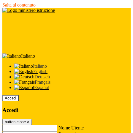
Salta al contenuto
Italiano
Italiano
English
Deutsch
Français
Español
Accedi
Accedi
button close
×
Nome Utente