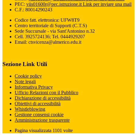
PEC:
viis01600r@pec.istruzione.it
Link per inviare una mail
C.F.: 80014290243
Codice fatt. elettronica: UFW8T9
Centro territoriale di Supporti (C.T.S)
Sede Succursale - via Sant'Antonino n.32
Cell. 3925724136; Tel. 0444929207
Email: ctsvicenza@almerico.edu.it
Sezione Link Utili
Cookie policy
Note legali
Informativa Privacy
Ufficio Relazioni con il Pubblico
Dichiarazione di accessibilità
Obiettivi di accessibilità
Whistleblowing
Gestione consensi cookie
Amministrazione trasparente
Pagina visualizzata
1101
volte