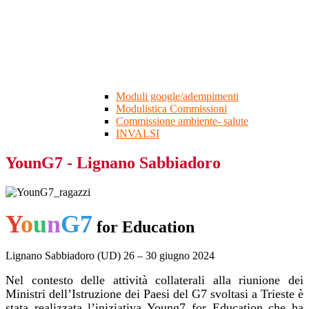
Moduli google/adempimenti
Modulistica Commissioni
Commissione ambiente- salute
INVALSI
YounG7 - Lignano Sabbiadoro
Y
o
u
n
G7
for Education
Lignano Sabbiadoro (UD) 26 – 30 giugno 2024
Nel contesto delle attività collaterali alla riunione dei
Ministri dell’Istruzione dei Paesi del G7 svoltasi a Trieste è
stata realizzata l’iniziativa Young7 for Education che ha