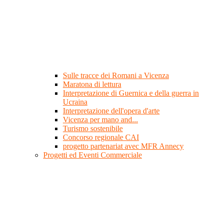
Sulle tracce dei Romani a Vicenza
Maratona di lettura
Interpretazione di Guernica e della guerra in
Ucraina
Interpretazione dell'opera d'arte
Vicenza per mano and...
Turismo sostenibile
Concorso regionale CAI
progetto partenariat avec MFR Annecy
Progetti ed Eventi Commerciale