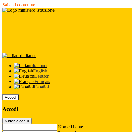
Salta al contenuto
Italiano
Italiano
English
Deutsch
Français
Español
Accedi
Accedi
button close
×
Nome Utente