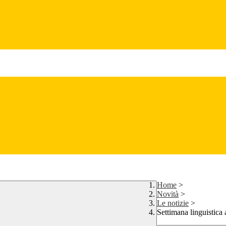
Home
>
Novità
>
Le notizie
>
Settimana linguistica