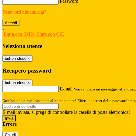
Password
Password dimenticata?
-
Entra con SPID
Entra con CIE
Seleziona utente
button close
×
Recupero password
button close
×
E-mail
Verrà inviato un messaggio all'indirizz
Non hai una e-mail associata al nome utente? Effettua il reset della password tram
E-mail inviata, si prega di controllare la casella di posta elettronica!
Errore
Chiudi