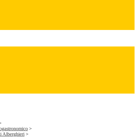
>
nogastronomico
>
i Alberghieri
>