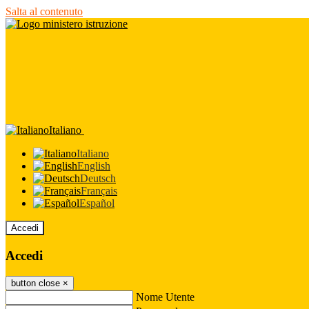
Salta al contenuto
Italiano
Italiano
English
Deutsch
Français
Español
Accedi
Accedi
button close
×
Nome Utente