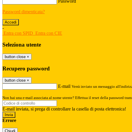
Password
Password dimenticata?
-
Entra con SPID
Entra con CIE
Seleziona utente
button close
×
Recupero password
button close
×
E-mail
Verrà inviato un messaggio all'indirizz
Non hai una e-mail associata al nome utente? Effettua il reset della password tram
E-mail inviata, si prega di controllare la casella di posta elettronica!
Errore
Chiudi