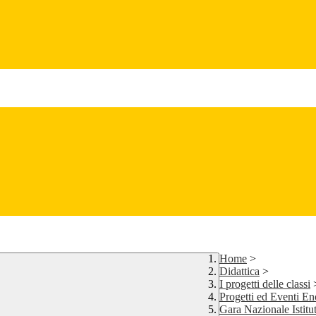
Home
>
Didattica
>
I progetti delle classi
Progetti ed Eventi E
Gara Nazionale Istitut