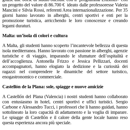
un progetto del valore di 86.700 € ideato dalle professoresse Valeria
Mancini e Silvia Rossi, referenti Area internazionalizzazione. Per 35
giorni hanno lavorato in alberghi, centri sportivi e enti per la
promozione turistica, arricchendo le loro conoscenze e creando
legami duraturi.
Malta: un’isola di colori e cultura
A Malta, gli studenti hanno scoperto l’incantevole bellezza di questa
isola mediterranea. Hanno lavorato con passione in alberghi, agenzie
turistiche e di viaggio, imparando le sfumature dell’ospitalità e
dell’accoglienza. Antonella Frizzo e Jessica Pellizzari, docenti
accompagnatori, hanno elogiato la dedizione e la curiosità dei
ragazzi nel comprendere le dinamiche del settore turistico,
enogastronomico e commerciale.
Castellón de la Plana: sole, spiagge e nuove amicizie
A Castellón del Plana (Valencia) i nostri studenti hanno collaborato
con entusiasmo in hotel, centri sportivi e uffici turistici. Sergio
Carbone e Alessandro Tucci, i professori che li hanno guidati, hanno
sottolineato la loro capacità di adattamento e la voglia di imparare.
Le spiagge di Castellón e il calore della gente locale hanno reso
questa esperienza ancora più speciale.