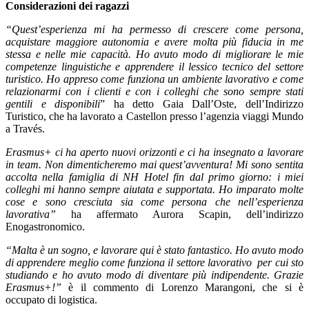
Considerazioni dei ragazzi
“Quest’esperienza mi ha permesso di crescere come persona,
acquistare maggiore autonomia e avere molta più fiducia in me
stessa e nelle mie capacità. Ho avuto modo di migliorare le mie
competenze linguistiche e apprendere il lessico tecnico del settore
turistico. Ho appreso come funziona un ambiente lavorativo e come
relazionarmi con i clienti e con i colleghi che sono sempre stati
gentili e disponibili
” ha detto Gaia Dall’Oste, dell’Indirizzo
Turistico, che ha lavorato a Castellon presso l’agenzia viaggi Mundo
a Través.
Erasmus+ ci ha aperto nuovi orizzonti e ci ha insegnato a lavorare
in team. Non dimenticheremo mai quest’avventura! Mi sono sentita
accolta nella famiglia di NH Hotel fin dal primo giorno: i miei
colleghi mi hanno sempre aiutata e supportata. Ho imparato molte
cose e sono cresciuta sia come persona che nell’esperienza
lavorativa”
ha affermato Aurora Scapin, dell’indirizzo
Enogastronomico.
“Malta è un sogno, e lavorare qui è stato fantastico. Ho avuto modo
di apprendere meglio come funziona il settore lavorativo per cui sto
studiando e ho avuto modo di diventare più indipendente. Grazie
Erasmus+!”
è il commento di Lorenzo Marangoni, che si è
occupato di logistica.