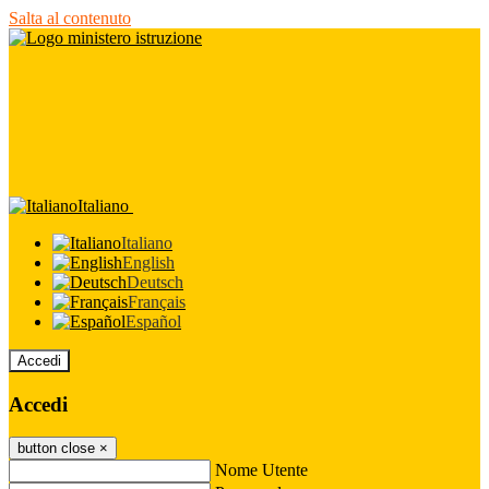
Salta al contenuto
Italiano
Italiano
English
Deutsch
Français
Español
Accedi
Accedi
button close
×
Nome Utente