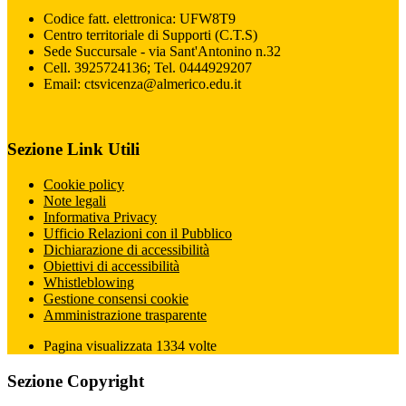
Codice fatt. elettronica: UFW8T9
Centro territoriale di Supporti (C.T.S)
Sede Succursale - via Sant'Antonino n.32
Cell. 3925724136; Tel. 0444929207
Email: ctsvicenza@almerico.edu.it
Sezione Link Utili
Cookie policy
Note legali
Informativa Privacy
Ufficio Relazioni con il Pubblico
Dichiarazione di accessibilità
Obiettivi di accessibilità
Whistleblowing
Gestione consensi cookie
Amministrazione trasparente
Pagina visualizzata
1334
volte
Sezione Copyright