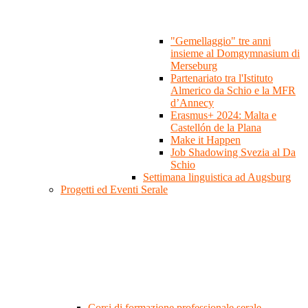
"Gemellaggio" tre anni
insieme al Domgymnasium di
Merseburg
Partenariato tra l'Istituto
Almerico da Schio e la MFR
d’Annecy
Erasmus+ 2024: Malta e
Castellón de la Plana
Make it Happen
Job Shadowing Svezia al Da
Schio
Settimana linguistica ad Augsburg
Progetti ed Eventi Serale
Corsi di formazione professionale serale