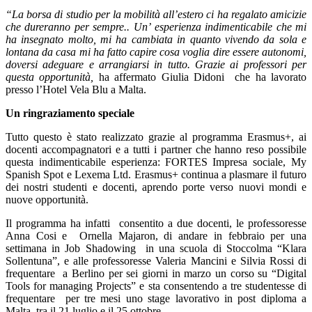
“La borsa di studio per la mobilità all’estero ci ha regalato amicizie
che dureranno per sempre.. Un’
esperienza indimenticabile che mi
ha insegnato molto, mi ha cambiata in quanto vivendo da sola e
lontana da casa mi ha fatto capire cosa voglia dire essere autonomi,
doversi adeguare e arrangiarsi in tutto.
Grazie ai professori per
questa opportunità
,
ha affermato Giulia Didoni che ha lavorato
presso l’Hotel Vela Blu a Malta.
Un ringraziamento speciale
Tutto questo è stato realizzato grazie al programma Erasmus+, ai
docenti accompagnatori e a tutti i partner che hanno reso possibile
questa indimenticabile esperienza: FORTES Impresa sociale, My
Spanish Spot e Lexema Ltd. Erasmus+ continua a plasmare il futuro
dei nostri studenti e docenti, aprendo porte verso nuovi mondi e
nuove opportunità.
Il programma ha infatti consentito a due docenti, le professoresse
Anna Cosi e Ornella Majaron, di andare in febbraio per una
settimana in Job Shadowing in una scuola di Stoccolma “Klara
Sollentuna”, e alle professoresse Valeria Mancini e Silvia Rossi di
frequentare a Berlino per sei giorni in marzo un corso su “Digital
Tools for managing Projects” e sta consentendo a tre studentesse di
frequentare per tre mesi uno stage lavorativo in post diploma a
Malta, tra il 21 luglio e il 25 ottobre.