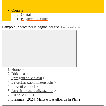
Contatti
Contatti
Pagamenti on line
Campo di ricerca per le pagine del sito
Home
>
Didattica
>
I progetti delle classi
>
Le certificazioni linguistiche
>
Progetti europei
>
Area Internazionalizzazione
>
ERASMUS+
>
Erasmus+ 2024: Malta e Castellón de la Plana