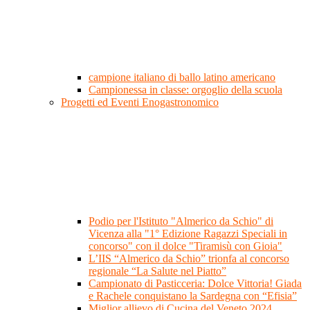
campione italiano di ballo latino americano
Campionessa in classe: orgoglio della scuola
Progetti ed Eventi Enogastronomico
Podio per l'Istituto "Almerico da Schio" di
Vicenza alla "1° Edizione Ragazzi Speciali in
concorso" con il dolce "Tiramisù con Gioia"
L’IIS “Almerico da Schio” trionfa al concorso
regionale “La Salute nel Piatto”
Campionato di Pasticceria: Dolce Vittoria! Giada
e Rachele conquistano la Sardegna con “Efisia”
Miglior allievo di Cucina del Veneto 2024