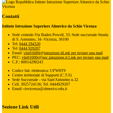
Istituto Istruzione Superiore Almerico da Schio
Vicenza
Contatti
Istituto Istruzione Superiore Almerico da Schio Vicenza
Sede centrale-Via Baden Powell, 33; Sede succursale-Strada
di S. Antonino, 34 -Vicenza, 36100
Tel:
0444 294320
Tel:
0444 929207
Email:
viis01600r@istruzione.it
Link per inviare una mail
PEC:
viis01600r@pec.istruzione.it
Link per inviare una mail
C.F.: 80014290243
Codice fatt. elettronica: UFW8T9
Centro territoriale di Supporti (C.T.S)
Sede Succursale - via Sant'Antonino n.32
Cell. 3925724136; Tel. 0444929207
Email: ctsvicenza@almerico.edu.it
Sezione Link Utili