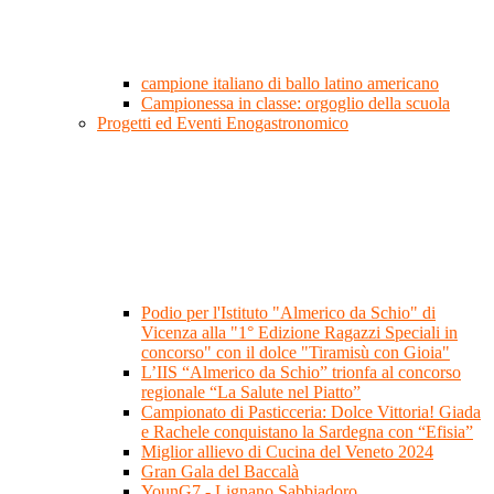
campione italiano di ballo latino americano
Campionessa in classe: orgoglio della scuola
Progetti ed Eventi Enogastronomico
Podio per l'Istituto "Almerico da Schio" di
Vicenza alla "1° Edizione Ragazzi Speciali in
concorso" con il dolce "Tiramisù con Gioia"
L’IIS “Almerico da Schio” trionfa al concorso
regionale “La Salute nel Piatto”
Campionato di Pasticceria: Dolce Vittoria! Giada
e Rachele conquistano la Sardegna con “Efisia”
Miglior allievo di Cucina del Veneto 2024
Gran Gala del Baccalà
YounG7 - Lignano Sabbiadoro