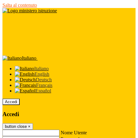
Salta al contenuto
Italiano
Italiano
English
Deutsch
Français
Español
Accedi
Accedi
button close
×
Nome Utente