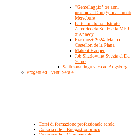
"Gemellaggio" tre anni
insieme al Domgymnasium di
Merseburg
Partenariato tra l'Istituto
Almerico da Schio e la MFR
d’Annecy
Erasmus+ 2024: Malta e
Castellón de la Plana
Make it Happen
Job Shadowing Svezia al Da
Schio
Settimana linguistica ad Augsburg
Progetti ed Eventi Serale
Corsi di formazione professionale serale
Corso serale – Enogastronomico
Corso serale – Commerciale