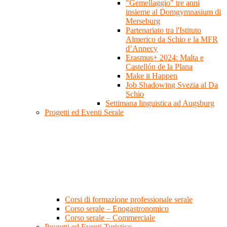
"Gemellaggio" tre anni
insieme al Domgymnasium di
Merseburg
Partenariato tra l'Istituto
Almerico da Schio e la MFR
d’Annecy
Erasmus+ 2024: Malta e
Castellón de la Plana
Make it Happen
Job Shadowing Svezia al Da
Schio
Settimana linguistica ad Augsburg
Progetti ed Eventi Serale
Corsi di formazione professionale serale
Corso serale – Enogastronomico
Corso serale – Commerciale
Progetti ed Eventi Turistico