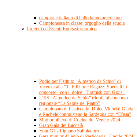
campione italiano di ballo latino americano
Campionessa in classe: orgoglio della scuola
Progetti ed Eventi Enogastronomico
Podio per l'Istituto "Almerico da Schio" di
Vicenza alla "1° Edizione Ragazzi Speciali in
concorso" con il dolce "Tiramisù con Gioia"
L’IIS “Almerico da Schio” trionfa al concorso
regionale “La Salute nel Piatto”
Campionato di Pasticceria: Dolce Vittoria! Giada
e Rachele conquistano la Sardegna con “Efisia”
Miglior allievo di Cucina del Veneto 2024
Gran Gala del Baccalà
YounG7 - Lignano Sabbiadoro
Gara miglior Allievo di Pasticceria - Caorle 2024