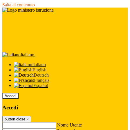
Salta al contenuto
Italiano
Italiano
English
Deutsch
Français
Español
Accedi
Accedi
button close
×
Nome Utente