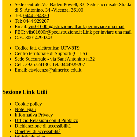
Sede centrale-Via Baden Powell, 33; Sede succursale-Strada
di S. Antonino, 34 -Vicenza, 36100
Tel:
0444 294320
Tel:
0444 929207
Email:
viis01600r@istruzione.it
Link per inviare una mail
PEC:
viis01600r@pec.istruzione.it
Link per inviare una mail
C.F.: 80014290243
Codice fatt. elettronica: UFW8T9
Centro territoriale di Supporti (C.T.S)
Sede Succursale - via Sant'Antonino n.32
Cell. 3925724136; Tel. 0444929207
Email: ctsvicenza@almerico.edu.it
Sezione Link Utili
Cookie policy
Note legali
Informativa Privacy
Ufficio Relazioni con il Pubblico
Dichiarazione di accessibilità
Obiettivi di accessibilità
Whistleblowing