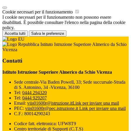
Cookie necessari per il funzionamento
I cookie necessari per il funzionamento non possono essere
disabilitati. È possibile consultare l'elenco nella pagina della cookie
policy.
Accetta tutti
Salva le preferenze
Istituto Istruzione Superiore Almerico da Schio
Vicenza
Contatti
Istituto Istruzione Superiore Almerico da Schio Vicenza
Sede centrale-Via Baden Powell, 33; Sede succursale-Strada
di S. Antonino, 34 -Vicenza, 36100
Tel:
0444 294320
Tel:
0444 929207
Email:
viis01600r@istruzione.it
Link per inviare una mail
PEC:
viis01600r@pec.istruzione.it
Link per inviare una mail
C.F.: 80014290243
Codice fatt. elettronica: UFW8T9
Centro territoriale di Supporti (C.T.S)