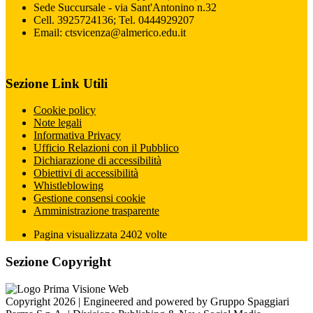
Sede Succursale - via Sant'Antonino n.32
Cell. 3925724136; Tel. 0444929207
Email: ctsvicenza@almerico.edu.it
Sezione Link Utili
Cookie policy
Note legali
Informativa Privacy
Ufficio Relazioni con il Pubblico
Dichiarazione di accessibilità
Obiettivi di accessibilità
Whistleblowing
Gestione consensi cookie
Amministrazione trasparente
Pagina visualizzata
2402
volte
Sezione Copyright
Copyright 2026 | Engineered and powered by Gruppo Spaggiari