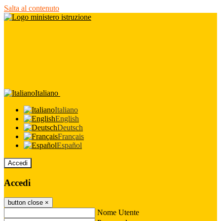
Salta al contenuto
Italiano
Italiano
English
Deutsch
Français
Español
Accedi
Accedi
button close
×
Nome Utente