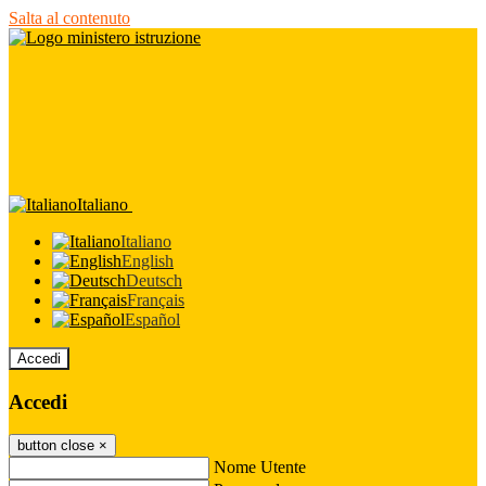
Salta al contenuto
Italiano
Italiano
English
Deutsch
Français
Español
Accedi
Accedi
button close
×
Nome Utente