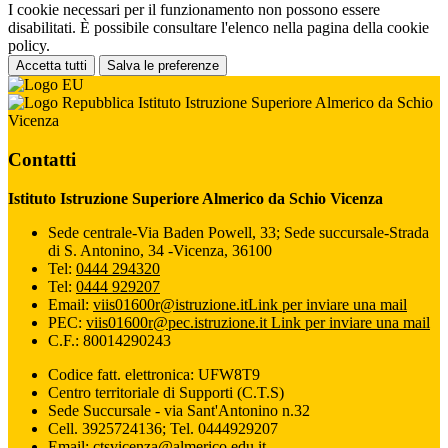
I cookie necessari per il funzionamento non possono essere
disabilitati. È possibile consultare l'elenco nella pagina della cookie
policy.
Accetta tutti
Salva le preferenze
Istituto Istruzione Superiore Almerico da Schio
Vicenza
Contatti
Istituto Istruzione Superiore Almerico da Schio Vicenza
Sede centrale-Via Baden Powell, 33; Sede succursale-Strada
di S. Antonino, 34 -Vicenza, 36100
Tel:
0444 294320
Tel:
0444 929207
Email:
viis01600r@istruzione.it
Link per inviare una mail
PEC:
viis01600r@pec.istruzione.it
Link per inviare una mail
C.F.: 80014290243
Codice fatt. elettronica: UFW8T9
Centro territoriale di Supporti (C.T.S)
Sede Succursale - via Sant'Antonino n.32
Cell. 3925724136; Tel. 0444929207
Email: ctsvicenza@almerico.edu.it