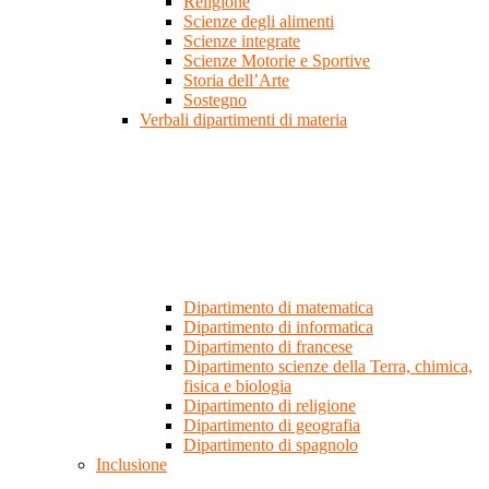
Religione
Scienze degli alimenti
Scienze integrate
Scienze Motorie e Sportive
Storia dell’Arte
Sostegno
Verbali dipartimenti di materia
Dipartimento di matematica
Dipartimento di informatica
Dipartimento di francese
Dipartimento scienze della Terra, chimica,
fisica e biologia
Dipartimento di religione
Dipartimento di geografia
Dipartimento di spagnolo
Inclusione