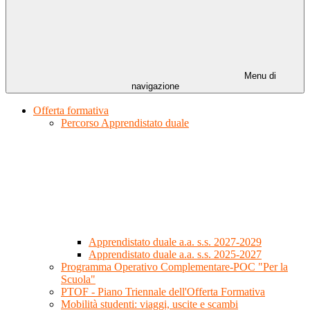
Menu di
navigazione
Offerta formativa
Percorso Apprendistato duale
Apprendistato duale a.a. s.s. 2027-2029
Apprendistato duale a.a. s.s. 2025-2027
Programma Operativo Complementare-POC "Per la
Scuola"
PTOF - Piano Triennale dell'Offerta Formativa
Mobilità studenti: viaggi, uscite e scambi