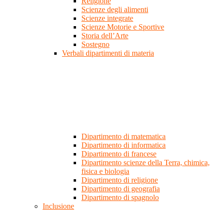
Religione
Scienze degli alimenti
Scienze integrate
Scienze Motorie e Sportive
Storia dell’Arte
Sostegno
Verbali dipartimenti di materia
Dipartimento di matematica
Dipartimento di informatica
Dipartimento di francese
Dipartimento scienze della Terra, chimica,
fisica e biologia
Dipartimento di religione
Dipartimento di geografia
Dipartimento di spagnolo
Inclusione