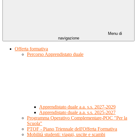
Menu di
navigazione
Offerta formativa
Percorso Apprendistato duale
Apprendistato duale a.a. s.s. 2027-2029
Apprendistato duale a.a. s.s. 2025-2027
Programma Operativo Complementare-POC "Per la
Scuola"
PTOF - Piano Triennale dell'Offerta Formativa
Mobilità studenti: viaggi, uscite e scambi