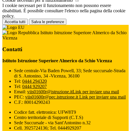
Cookie necessari per il funzionamento
I cookie necessari per il funzionamento non possono essere
disabilitati. È possibile consultare l'elenco nella pagina della cookie
policy.
Accetta tutti
Salva le preferenze
Istituto Istruzione Superiore Almerico da Schio
Vicenza
Contatti
Istituto Istruzione Superiore Almerico da Schio Vicenza
Sede centrale-Via Baden Powell, 33; Sede succursale-Strada
di S. Antonino, 34 -Vicenza, 36100
Tel:
0444 294320
Tel:
0444 929207
Email:
viis01600r@istruzione.it
Link per inviare una mail
PEC:
viis01600r@pec.istruzione.it
Link per inviare una mail
C.F.: 80014290243
Codice fatt. elettronica: UFW8T9
Centro territoriale di Supporti (C.T.S)
Sede Succursale - via Sant'Antonino n.32
Cell. 3925724136; Tel. 0444929207