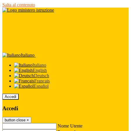
Salta al contenuto
Italiano
Italiano
English
Deutsch
Français
Español
Accedi
Accedi
button close
×
Nome Utente