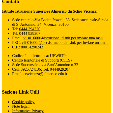
Contatti
Istituto Istruzione Superiore Almerico da Schio Vicenza
Sede centrale-Via Baden Powell, 33; Sede succursale-Strada
di S. Antonino, 34 -Vicenza, 36100
Tel:
0444 294320
Tel:
0444 929207
Email:
viis01600r@istruzione.it
Link per inviare una mail
PEC:
viis01600r@pec.istruzione.it
Link per inviare una mail
C.F.: 80014290243
Codice fatt. elettronica: UFW8T9
Centro territoriale di Supporti (C.T.S)
Sede Succursale - via Sant'Antonino n.32
Cell. 3925724136; Tel. 0444929207
Email: ctsvicenza@almerico.edu.it
Sezione Link Utili
Cookie policy
Note legali
Informativa Privacy