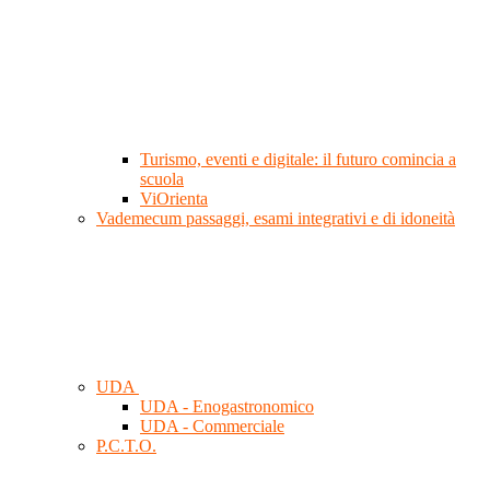
Turismo, eventi e digitale: il futuro comincia a
scuola
ViOrienta
Vademecum passaggi, esami integrativi e di idoneità
UDA
UDA - Enogastronomico
UDA - Commerciale
P.C.T.O.