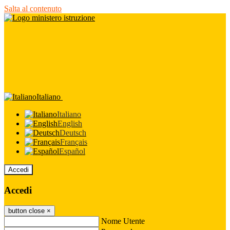
Salta al contenuto
Italiano
Italiano
English
Deutsch
Français
Español
Accedi
Accedi
button close
×
Nome Utente