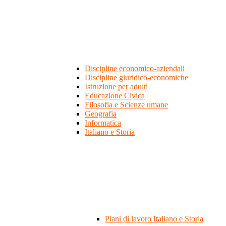
Discipline economico-aziendali
Discipline giuridico-economiche
Istruzione per adulti
Educazione Civica
Filosofia e Scienze umane
Geografia
Informatica
Italiano e Storia
Piani di lavoro Italiano e Storia