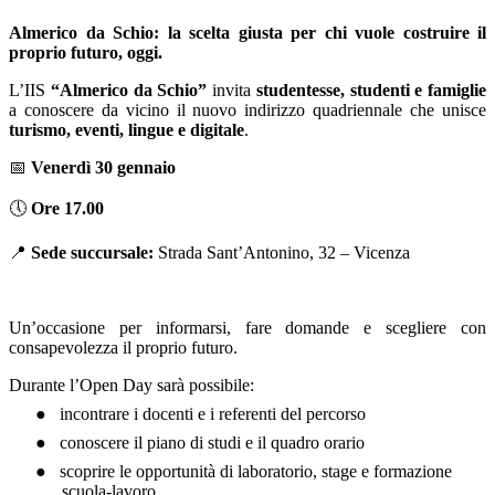
Almerico da Schio: la scelta giusta per chi vuole costruire il
proprio futuro, oggi.
L’IIS
“Almerico da Schio”
invita
studentesse, studenti e famiglie
a conoscere da vicino il nuovo indirizzo quadriennale che unisce
turismo, eventi, lingue e digitale
.
📅
Venerdì 30 gennaio
🕔
Ore 17.00
📍
Sede succursale:
Strada Sant’Antonino, 32 – Vicenza
Un’occasione per informarsi, fare domande e scegliere con
consapevolezza il proprio futuro.
Durante l’Open Day sarà possibile:
●
incontrare i docenti e i referenti del percorso
●
conoscere il piano di studi e il quadro orario
●
scoprire le opportunità di laboratorio, stage e formazione
scuola-lavoro