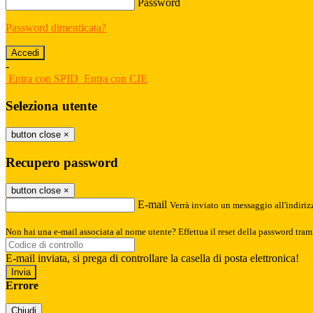
Password
Password dimenticata?
-
Entra con SPID
Entra con CIE
Seleziona utente
button close
×
Recupero password
button close
×
E-mail
Verrà inviato un messaggio all'indirizz
Non hai una e-mail associata al nome utente? Effettua il reset della password tram
E-mail inviata, si prega di controllare la casella di posta elettronica!
Errore
Chiudi