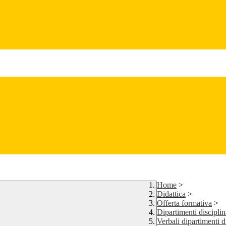
Home
>
Didattica
>
Offerta formativa
>
Dipartimenti disciplin
Verbali dipartimenti d