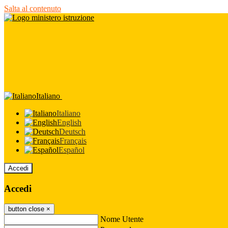
Salta al contenuto
Italiano
Italiano
English
Deutsch
Français
Español
Accedi
Accedi
button close
×
Nome Utente