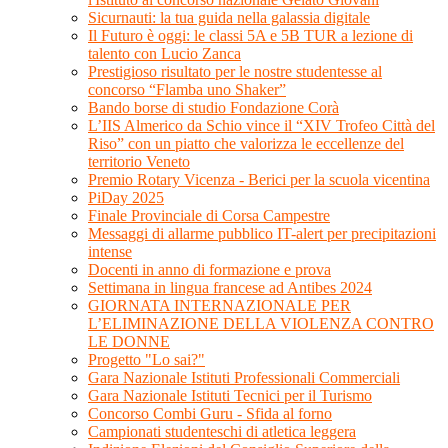
Sicurnauti: la tua guida nella galassia digitale
Il Futuro è oggi: le classi 5A e 5B TUR a lezione di
talento con Lucio Zanca
Prestigioso risultato per le nostre studentesse al
concorso “Flamba uno Shaker”
Bando borse di studio Fondazione Corà
L’IIS Almerico da Schio vince il “XIV Trofeo Città del
Riso” con un piatto che valorizza le eccellenze del
territorio Veneto
Premio Rotary Vicenza - Berici per la scuola vicentina
PiDay 2025
Finale Provinciale di Corsa Campestre
Messaggi di allarme pubblico IT-alert per precipitazioni
intense
Docenti in anno di formazione e prova
Settimana in lingua francese ad Antibes 2024
GIORNATA INTERNAZIONALE PER
L’ELIMINAZIONE DELLA VIOLENZA CONTRO
LE DONNE
Progetto "Lo sai?"
Gara Nazionale Istituti Professionali Commerciali
Gara Nazionale Istituti Tecnici per il Turismo
Concorso Combi Guru - Sfida al forno
Campionati studenteschi di atletica leggera