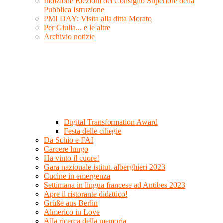
Indizione Elezioni del Consiglio Superiore della
Pubblica Istruzione
PMI DAY: Visita alla ditta Morato
Per Giulia... e le altre
Archivio notizie
Digital Transformation Award
Festa delle ciliegie
Da Schio e FAI
Carcere lungo
Ha vinto il cuore!
Gara nazionale istituti alberghieri 2023
Cucine in emergenza
Settimana in lingua francese ad Antibes 2023
Apre il ristorante didattico!
Grüße aus Berlin
Almerico in Love
Alla ricerca della memoria