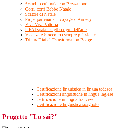
Scambio culturale con Bressanone
Corri, corri Babbo Natale
Scatole di Natale
Projet partenariat - voyage a' Annecy
Viva Viva Vittoria
Il FAI spalanca gli scrigni dell'arte
Vicenza e Stoccolma sempre più vicine
Trinity Digital Transformation Badge
Certificazione linguistica in lingua tedesca
Certificazioni linguistiche in lingua inglese
certificazione in lingua francese
Certificazione linguistica spagnolo
Progetto "Lo sai?"