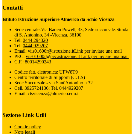
Contatti
Istituto Istruzione Superiore Almerico da Schio Vicenza
Sede centrale-Via Baden Powell, 33; Sede succursale-Strada
di S. Antonino, 34 -Vicenza, 36100
Tel:
0444 294320
Tel:
0444 929207
Email:
viis01600r@istruzione.it
Link per inviare una mail
PEC:
viis01600r@pec.istruzione.it
Link per inviare una mail
C.F.: 80014290243
Codice fatt. elettronica: UFW8T9
Centro territoriale di Supporti (C.T.S)
Sede Succursale - via Sant'Antonino n.32
Cell. 3925724136; Tel. 0444929207
Email: ctsvicenza@almerico.edu.it
Sezione Link Utili
Cookie policy
Note legali