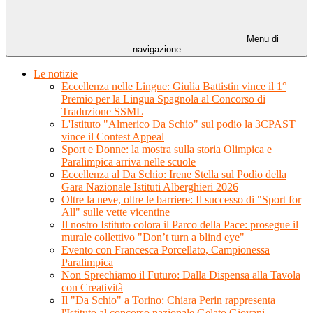
Menu di
navigazione
Le notizie
Eccellenza nelle Lingue: Giulia Battistin vince il 1°
Premio per la Lingua Spagnola al Concorso di
Traduzione SSML
L'Istituto "Almerico Da Schio" sul podio la 3CPAST
vince il Contest Appeal
Sport e Donne: la mostra sulla storia Olimpica e
Paralimpica arriva nelle scuole
Eccellenza al Da Schio: Irene Stella sul Podio della
Gara Nazionale Istituti Alberghieri 2026
Oltre la neve, oltre le barriere: Il successo di "Sport for
All" sulle vette vicentine
Il nostro Istituto colora il Parco della Pace: prosegue il
murale collettivo "Don’t turn a blind eye"
Evento con Francesca Porcellato, Campionessa
Paralimpica
Non Sprechiamo il Futuro: Dalla Dispensa alla Tavola
con Creatività
Il "Da Schio" a Torino: Chiara Perin rappresenta
l'Istituto al concorso nazionale Gelato Giovani