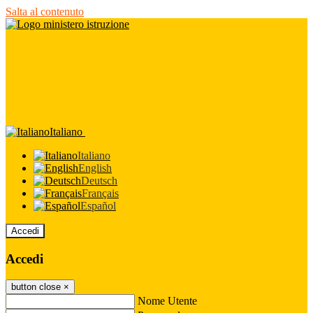
Salta al contenuto
Italiano
Italiano
English
Deutsch
Français
Español
Accedi
Accedi
button close
×
Nome Utente