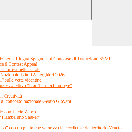
remio per la Lingua Spagnola al Concorso di Traduzione SSML
ce il Contest Appeal
ica arriva nelle scuole
 Nazionale Istituti Alberghieri 2026
ll" sulle vette vicentine
urale collettivo "Don’t turn a blind eye"
ica
n Creatività
to al concorso nazionale Gelato Giovani
ento con Lucio Zanca
so “Flamba uno Shaker”
so” con un piatto che valorizza le eccellenze del territorio Veneto