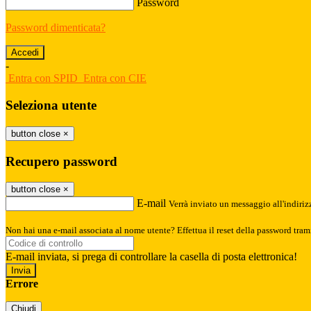
Password
Password dimenticata?
-
Entra con SPID
Entra con CIE
Seleziona utente
button close
×
Recupero password
button close
×
E-mail
Verrà inviato un messaggio all'indirizz
Non hai una e-mail associata al nome utente? Effettua il reset della password tram
E-mail inviata, si prega di controllare la casella di posta elettronica!
Errore
Chiudi