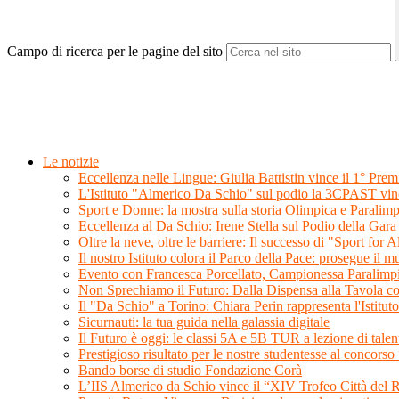
Campo di ricerca per le pagine del sito
Le notizie
Eccellenza nelle Lingue: Giulia Battistin vince il 1° P
L'Istituto "Almerico Da Schio" sul podio la 3CPAST vin
Sport e Donne: la mostra sulla storia Olimpica e Paralimp
Eccellenza al Da Schio: Irene Stella sul Podio della Gara
Oltre la neve, oltre le barriere: Il successo di "Sport for A
Il nostro Istituto colora il Parco della Pace: prosegue il m
Evento con Francesca Porcellato, Campionessa Paralimp
Non Sprechiamo il Futuro: Dalla Dispensa alla Tavola co
Il "Da Schio" a Torino: Chiara Perin rappresenta l'Istitu
Sicurnauti: la tua guida nella galassia digitale
Il Futuro è oggi: le classi 5A e 5B TUR a lezione di tal
Prestigioso risultato per le nostre studentesse al concor
Bando borse di studio Fondazione Corà
L’IIS Almerico da Schio vince il “XIV Trofeo Città del Ri