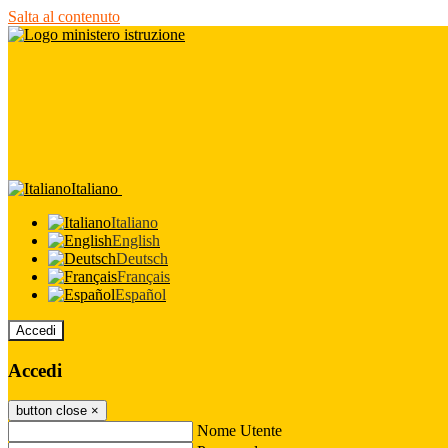
Salta al contenuto
Italiano
Italiano
English
Deutsch
Français
Español
Accedi
Accedi
button close
×
Nome Utente