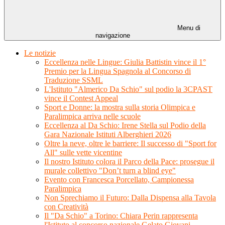
Menu di
navigazione
Le notizie
Eccellenza nelle Lingue: Giulia Battistin vince il 1°
Premio per la Lingua Spagnola al Concorso di
Traduzione SSML
L'Istituto "Almerico Da Schio" sul podio la 3CPAST
vince il Contest Appeal
Sport e Donne: la mostra sulla storia Olimpica e
Paralimpica arriva nelle scuole
Eccellenza al Da Schio: Irene Stella sul Podio della
Gara Nazionale Istituti Alberghieri 2026
Oltre la neve, oltre le barriere: Il successo di "Sport for
All" sulle vette vicentine
Il nostro Istituto colora il Parco della Pace: prosegue il
murale collettivo "Don’t turn a blind eye"
Evento con Francesca Porcellato, Campionessa
Paralimpica
Non Sprechiamo il Futuro: Dalla Dispensa alla Tavola
con Creatività
Il "Da Schio" a Torino: Chiara Perin rappresenta
l'Istituto al concorso nazionale Gelato Giovani