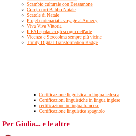
Scambio culturale con Bressanone
Corri, corri Babbo Natale
Scatole di Natale
Projet partenariat - voyage a' Annecy
Viva Viva Vittoria
Il FAI spalanca gli scrigni dell'arte
Vicenza e Stoccolma sempre più vicine
Trinity Digital Transformation Badge
Certificazione linguistica in lingua tedesca
Certificazioni linguistiche in lingua inglese
certificazione in lingua francese
Certificazione linguistica spagnolo
Per Giulia... e le altre