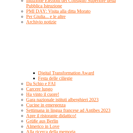
Indizione Elezioni del Consiglio Superiore della
Pubblica Istruzione
PMI DAY: Visita alla ditta Morato
Per Giulia... e le altre
Archivio notizie
Digital Transformation Award
Festa delle ciliegie
Da Schio e FAI
Carcere lungo
Ha vinto il cuore!
Gara nazionale istituti alberghieri 2023
Cucine in emergenza
Settimana in lingua francese ad Antibes 2023
Apre il ristorante didattico!
Grüße aus Berlin
Almerico in Love
Alla ricerca della memoria