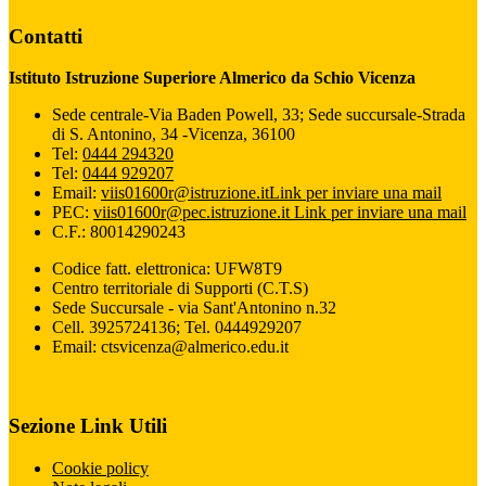
Contatti
Istituto Istruzione Superiore Almerico da Schio Vicenza
Sede centrale-Via Baden Powell, 33; Sede succursale-Strada
di S. Antonino, 34 -Vicenza, 36100
Tel:
0444 294320
Tel:
0444 929207
Email:
viis01600r@istruzione.it
Link per inviare una mail
PEC:
viis01600r@pec.istruzione.it
Link per inviare una mail
C.F.: 80014290243
Codice fatt. elettronica: UFW8T9
Centro territoriale di Supporti (C.T.S)
Sede Succursale - via Sant'Antonino n.32
Cell. 3925724136; Tel. 0444929207
Email: ctsvicenza@almerico.edu.it
Sezione Link Utili
Cookie policy