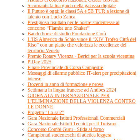
Sicurnauti: la tua guida nella galassia digitale
Il Futuro è oggi: le classi 5A e 5B TUR a lezione di
talento con Lucio Zanca
Prestigioso risultato per le nostre studentesse al
concorso “Flamba uno Shaker”
Bando borse di studio Fondazione Corà
L’IIS Almerico da Schio vince il “XIV Trofeo Città del
Riso” con un piatto che valorizza le eccellenze del
territorio Veneto
Premio Rotary Vicenza - Berici per la scuola vicentina
PiDay 2025
Finale Provinciale di Corsa Campestre
Messaggi di allarme pubblico IT-alert per precipitazioni
intense
Docenti in anno di formazione e prova
Settimana in lingua francese ad Antibes 2024
GIORNATA INTERNAZIONALE PER
L’ELIMINAZIONE DELLA VIOLENZA CONTRO
LE DONNE
Progetto "Lo sai?"
Gara Nazionale Istituti Professionali Commerciali
Gara Nazionale Istituti Tecnici per il Turismo
Concorso Combi Guru - Sfida al forno
Campionati studenteschi di atletica leggera