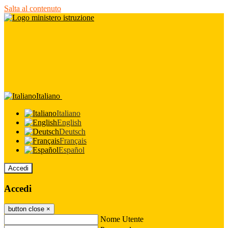
Salta al contenuto
Italiano
Italiano
English
Deutsch
Français
Español
Accedi
Accedi
button close
×
Nome Utente