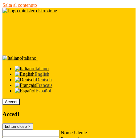
Salta al contenuto
Italiano
Italiano
English
Deutsch
Français
Español
Accedi
Accedi
button close
×
Nome Utente