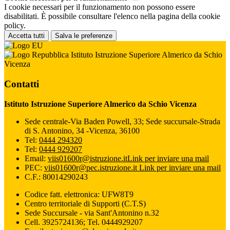
I cookie necessari per il funzionamento non possono essere
disabilitati. È possibile consultare l'elenco nella pagina della cookie
policy.
Accetta tutti
Salva le preferenze
Istituto Istruzione Superiore Almerico da Schio
Vicenza
Contatti
Istituto Istruzione Superiore Almerico da Schio Vicenza
Sede centrale-Via Baden Powell, 33; Sede succursale-Strada
di S. Antonino, 34 -Vicenza, 36100
Tel:
0444 294320
Tel:
0444 929207
Email:
viis01600r@istruzione.it
Link per inviare una mail
PEC:
viis01600r@pec.istruzione.it
Link per inviare una mail
C.F.: 80014290243
Codice fatt. elettronica: UFW8T9
Centro territoriale di Supporti (C.T.S)
Sede Succursale - via Sant'Antonino n.32
Cell. 3925724136; Tel. 0444929207