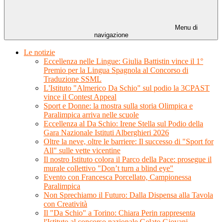
Menu di
navigazione
Le notizie
Eccellenza nelle Lingue: Giulia Battistin vince il 1°
Premio per la Lingua Spagnola al Concorso di
Traduzione SSML
L'Istituto "Almerico Da Schio" sul podio la 3CPAST
vince il Contest Appeal
Sport e Donne: la mostra sulla storia Olimpica e
Paralimpica arriva nelle scuole
Eccellenza al Da Schio: Irene Stella sul Podio della
Gara Nazionale Istituti Alberghieri 2026
Oltre la neve, oltre le barriere: Il successo di "Sport for
All" sulle vette vicentine
Il nostro Istituto colora il Parco della Pace: prosegue il
murale collettivo "Don’t turn a blind eye"
Evento con Francesca Porcellato, Campionessa
Paralimpica
Non Sprechiamo il Futuro: Dalla Dispensa alla Tavola
con Creatività
Il "Da Schio" a Torino: Chiara Perin rappresenta
l'Istituto al concorso nazionale Gelato Giovani