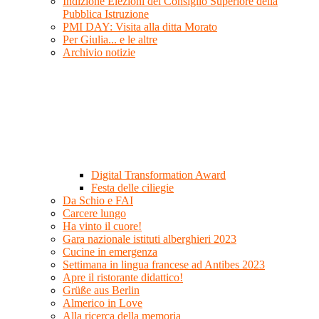
Indizione Elezioni del Consiglio Superiore della
Pubblica Istruzione
PMI DAY: Visita alla ditta Morato
Per Giulia... e le altre
Archivio notizie
Digital Transformation Award
Festa delle ciliegie
Da Schio e FAI
Carcere lungo
Ha vinto il cuore!
Gara nazionale istituti alberghieri 2023
Cucine in emergenza
Settimana in lingua francese ad Antibes 2023
Apre il ristorante didattico!
Grüße aus Berlin
Almerico in Love
Alla ricerca della memoria