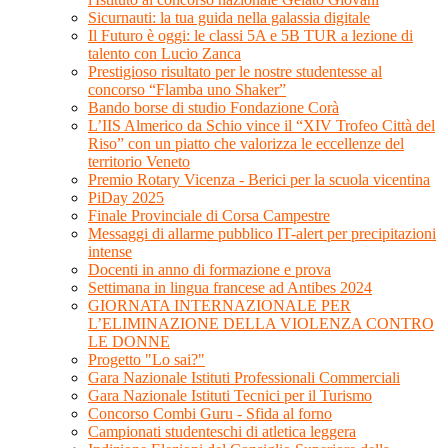
Sicurnauti: la tua guida nella galassia digitale
Il Futuro è oggi: le classi 5A e 5B TUR a lezione di
talento con Lucio Zanca
Prestigioso risultato per le nostre studentesse al
concorso “Flamba uno Shaker”
Bando borse di studio Fondazione Corà
L’IIS Almerico da Schio vince il “XIV Trofeo Città del
Riso” con un piatto che valorizza le eccellenze del
territorio Veneto
Premio Rotary Vicenza - Berici per la scuola vicentina
PiDay 2025
Finale Provinciale di Corsa Campestre
Messaggi di allarme pubblico IT-alert per precipitazioni
intense
Docenti in anno di formazione e prova
Settimana in lingua francese ad Antibes 2024
GIORNATA INTERNAZIONALE PER
L’ELIMINAZIONE DELLA VIOLENZA CONTRO
LE DONNE
Progetto "Lo sai?"
Gara Nazionale Istituti Professionali Commerciali
Gara Nazionale Istituti Tecnici per il Turismo
Concorso Combi Guru - Sfida al forno
Campionati studenteschi di atletica leggera