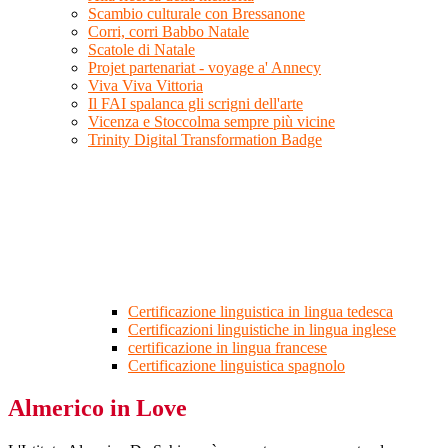
Scambio culturale con Bressanone
Corri, corri Babbo Natale
Scatole di Natale
Projet partenariat - voyage a' Annecy
Viva Viva Vittoria
Il FAI spalanca gli scrigni dell'arte
Vicenza e Stoccolma sempre più vicine
Trinity Digital Transformation Badge
Certificazione linguistica in lingua tedesca
Certificazioni linguistiche in lingua inglese
certificazione in lingua francese
Certificazione linguistica spagnolo
Almerico in Love