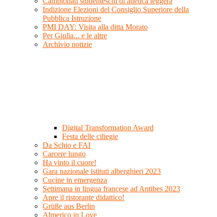
Campionati studenteschi di atletica leggera
Indizione Elezioni del Consiglio Superiore della
Pubblica Istruzione
PMI DAY: Visita alla ditta Morato
Per Giulia... e le altre
Archivio notizie
Digital Transformation Award
Festa delle ciliegie
Da Schio e FAI
Carcere lungo
Ha vinto il cuore!
Gara nazionale istituti alberghieri 2023
Cucine in emergenza
Settimana in lingua francese ad Antibes 2023
Apre il ristorante didattico!
Grüße aus Berlin
Almerico in Love