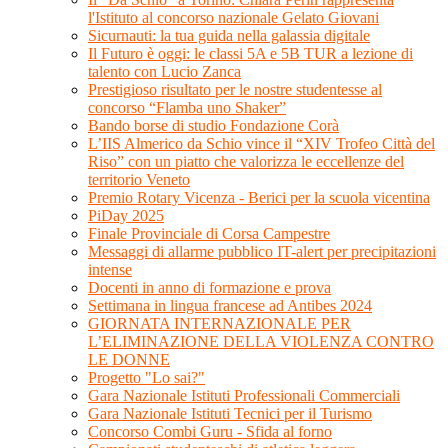
l'Istituto al concorso nazionale Gelato Giovani
Sicurnauti: la tua guida nella galassia digitale
Il Futuro è oggi: le classi 5A e 5B TUR a lezione di
talento con Lucio Zanca
Prestigioso risultato per le nostre studentesse al
concorso “Flamba uno Shaker”
Bando borse di studio Fondazione Corà
L’IIS Almerico da Schio vince il “XIV Trofeo Città del
Riso” con un piatto che valorizza le eccellenze del
territorio Veneto
Premio Rotary Vicenza - Berici per la scuola vicentina
PiDay 2025
Finale Provinciale di Corsa Campestre
Messaggi di allarme pubblico IT-alert per precipitazioni
intense
Docenti in anno di formazione e prova
Settimana in lingua francese ad Antibes 2024
GIORNATA INTERNAZIONALE PER
L’ELIMINAZIONE DELLA VIOLENZA CONTRO
LE DONNE
Progetto "Lo sai?"
Gara Nazionale Istituti Professionali Commerciali
Gara Nazionale Istituti Tecnici per il Turismo
Concorso Combi Guru - Sfida al forno