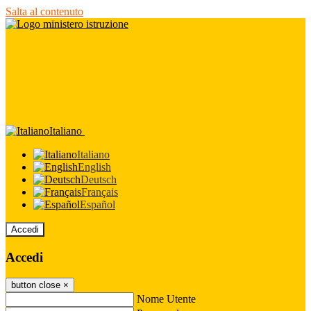
Salta al contenuto
Italiano
Italiano
English
Deutsch
Français
Español
Accedi
Accedi
button close
×
Nome Utente