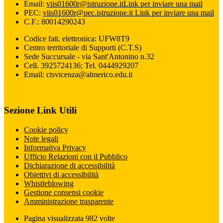
Email:
viis01600r@istruzione.it
Link per inviare una mail
PEC:
viis01600r@pec.istruzione.it
Link per inviare una mail
C.F.: 80014290243
Codice fatt. elettronica: UFW8T9
Centro territoriale di Supporti (C.T.S)
Sede Succursale - via Sant'Antonino n.32
Cell. 3925724136; Tel. 0444929207
Email: ctsvicenza@almerico.edu.it
Sezione Link Utili
Cookie policy
Note legali
Informativa Privacy
Ufficio Relazioni con il Pubblico
Dichiarazione di accessibilità
Obiettivi di accessibilità
Whistleblowing
Gestione consensi cookie
Amministrazione trasparente
Pagina visualizzata
982
volte