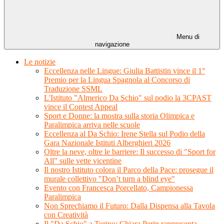
Menu di
navigazione
Le notizie
Eccellenza nelle Lingue: Giulia Battistin vince il 1°
Premio per la Lingua Spagnola al Concorso di
Traduzione SSML
L'Istituto "Almerico Da Schio" sul podio la 3CPAST
vince il Contest Appeal
Sport e Donne: la mostra sulla storia Olimpica e
Paralimpica arriva nelle scuole
Eccellenza al Da Schio: Irene Stella sul Podio della
Gara Nazionale Istituti Alberghieri 2026
Oltre la neve, oltre le barriere: Il successo di "Sport for
All" sulle vette vicentine
Il nostro Istituto colora il Parco della Pace: prosegue il
murale collettivo "Don’t turn a blind eye"
Evento con Francesca Porcellato, Campionessa
Paralimpica
Non Sprechiamo il Futuro: Dalla Dispensa alla Tavola
con Creatività
Il "Da Schio" a Torino: Chiara Perin rappresenta