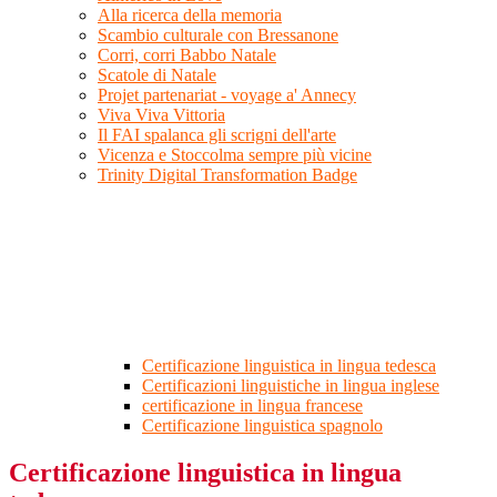
Alla ricerca della memoria
Scambio culturale con Bressanone
Corri, corri Babbo Natale
Scatole di Natale
Projet partenariat - voyage a' Annecy
Viva Viva Vittoria
Il FAI spalanca gli scrigni dell'arte
Vicenza e Stoccolma sempre più vicine
Trinity Digital Transformation Badge
Certificazione linguistica in lingua tedesca
Certificazioni linguistiche in lingua inglese
certificazione in lingua francese
Certificazione linguistica spagnolo
Certificazione linguistica in lingua