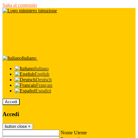
Salta al contenuto
Italiano
Italiano
English
Deutsch
Français
Español
Accedi
Accedi
button close
×
Nome Utente