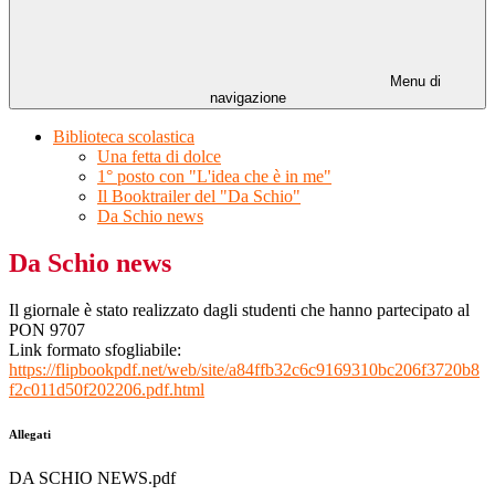
Menu di
navigazione
Biblioteca scolastica
Una fetta di dolce
1° posto con "L'idea che è in me"
Il Booktrailer del "Da Schio"
Da Schio news
Da Schio news
Il giornale è stato realizzato dagli studenti che hanno partecipato al
PON 9707
Link formato sfogliabile:
https://flipbookpdf.net/web/
site/
a84ffb32c6c9169310bc206f3720b8
f2c011d50f202206.pdf.html
Allegati
DA SCHIO NEWS.pdf