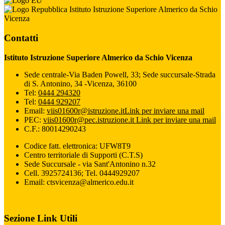
Istituto Istruzione Superiore Almerico da Schio
Vicenza
Contatti
Istituto Istruzione Superiore Almerico da Schio Vicenza
Sede centrale-Via Baden Powell, 33; Sede succursale-Strada
di S. Antonino, 34 -Vicenza, 36100
Tel:
0444 294320
Tel:
0444 929207
Email:
viis01600r@istruzione.it
Link per inviare una mail
PEC:
viis01600r@pec.istruzione.it
Link per inviare una mail
C.F.: 80014290243
Codice fatt. elettronica: UFW8T9
Centro territoriale di Supporti (C.T.S)
Sede Succursale - via Sant'Antonino n.32
Cell. 3925724136; Tel. 0444929207
Email: ctsvicenza@almerico.edu.it
Sezione Link Utili