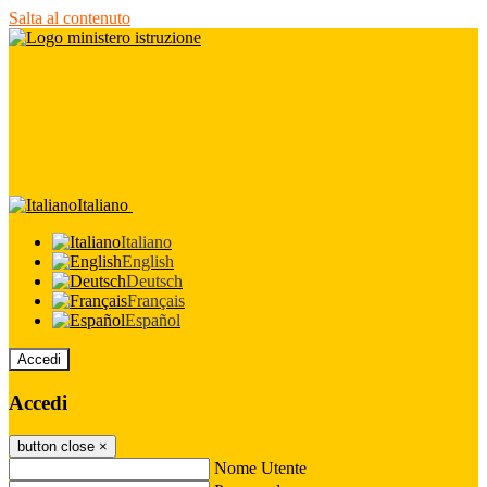
Salta al contenuto
Italiano
Italiano
English
Deutsch
Français
Español
Accedi
Accedi
button close
×
Nome Utente