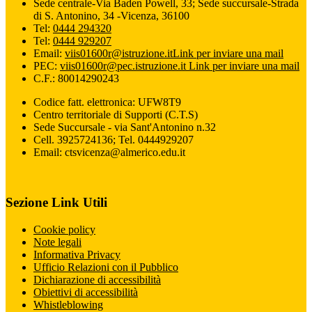
Sede centrale-Via Baden Powell, 33; Sede succursale-Strada
di S. Antonino, 34 -Vicenza, 36100
Tel:
0444 294320
Tel:
0444 929207
Email:
viis01600r@istruzione.it
Link per inviare una mail
PEC:
viis01600r@pec.istruzione.it
Link per inviare una mail
C.F.: 80014290243
Codice fatt. elettronica: UFW8T9
Centro territoriale di Supporti (C.T.S)
Sede Succursale - via Sant'Antonino n.32
Cell. 3925724136; Tel. 0444929207
Email: ctsvicenza@almerico.edu.it
Sezione Link Utili
Cookie policy
Note legali
Informativa Privacy
Ufficio Relazioni con il Pubblico
Dichiarazione di accessibilità
Obiettivi di accessibilità
Whistleblowing