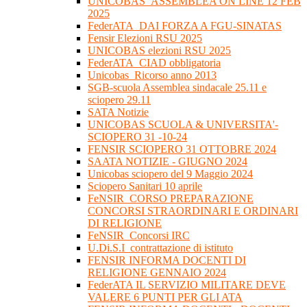
UNICOBAS_ASSEMBLEA ON LINE 12 FEB
2025
FederATA_DAI FORZA A FGU-SINATAS
Fensir Elezioni RSU 2025
UNICOBAS elezioni RSU 2025
FederATA_CIAD obbligatoria
Unicobas_Ricorso anno 2013
SGB-scuola Assemblea sindacale 25.11 e
sciopero 29.11
SATA Notizie
UNICOBAS SCUOLA & UNIVERSITA'-
SCIOPERO 31 -10-24
FENSIR SCIOPERO 31 OTTOBRE 2024
SAATA NOTIZIE - GIUGNO 2024
Unicobas sciopero del 9 Maggio 2024
Sciopero Sanitari 10 aprile
FeNSIR_CORSO PREPARAZIONE
CONCORSI STRAORDINARI E ORDINARI
DI RELIGIONE
FeNSIR_Concorsi IRC
U.Di.S.I_contrattazione di istituto
FENSIR INFORMA DOCENTI DI
RELIGIONE GENNAIO 2024
FederATA IL SERVIZIO MILITARE DEVE
VALERE 6 PUNTI PER GLI ATA