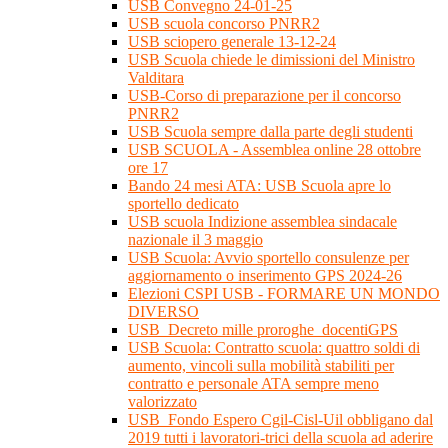
USB Convegno 24-01-25
USB scuola concorso PNRR2
USB sciopero generale 13-12-24
USB Scuola chiede le dimissioni del Ministro
Valditara
USB-Corso di preparazione per il concorso
PNRR2
USB Scuola sempre dalla parte degli studenti
USB SCUOLA - Assemblea online 28 ottobre
ore 17
Bando 24 mesi ATA: USB Scuola apre lo
sportello dedicato
USB scuola Indizione assemblea sindacale
nazionale il 3 maggio
USB Scuola: Avvio sportello consulenze per
aggiornamento o inserimento GPS 2024-26
Elezioni CSPI USB - FORMARE UN MONDO
DIVERSO
USB_Decreto mille proroghe_docentiGPS
USB Scuola: Contratto scuola: quattro soldi di
aumento, vincoli sulla mobilità stabiliti per
contratto e personale ATA sempre meno
valorizzato
USB_Fondo Espero Cgil-Cisl-Uil obbligano dal
2019 tutti i lavoratori-trici della scuola ad aderire