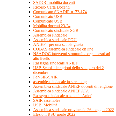
SADOC mobilità docenti
Ricorso Carta Docenti
Comunicato SNADIR n173-174
Comunicato USB
Comunicato USB
Mobilità docenti 23-24
Comunicato sindacale SGB
Assemblea sindacale
Assemblea sindacale FGU
ANIEF - per una scuola giusta
COBAS assemblea sindacale on line
NSADOC interventi strutturali e organizzati ad
alto livello
Rassegna sindacale ANIEF
USB Scuola: le ragioni dello sciopero del 2
dicembre
FeNSIR-SAIR
assemblea sindacale in streaming
Assemblea sindacale ANIEF docenti di religione
Assemblea sindacale ANIEF ATA
Rassegna sindacale nazionale Anief
SAIR assemblea
USB: Mobilità
Assemblea sindacale provinciale 26 maggio 2022
Elezioni RSU aprile 2022