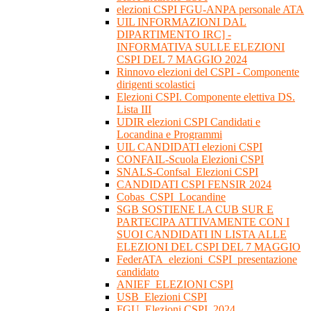
elezioni CSPI FGU-ANPA personale ATA
UIL INFORMAZIONI DAL
DIPARTIMENTO IRC] -
INFORMATIVA SULLE ELEZIONI
CSPI DEL 7 MAGGIO 2024
Rinnovo elezioni del CSPI - Componente
dirigenti scolastici
Elezioni CSPI. Componente elettiva DS.
Lista III
UDIR elezioni CSPI Candidati e
Locandina e Programmi
UIL CANDIDATI elezioni CSPI
CONFAIL-Scuola Elezioni CSPI
SNALS-Confsal_Elezioni CSPI
CANDIDATI CSPI FENSIR 2024
Cobas_CSPI_Locandine
SGB SOSTIENE LA CUB SUR E
PARTECIPA ATTIVAMENTE CON I
SUOI CANDIDATI IN LISTA ALLE
ELEZIONI DEL CSPI DEL 7 MAGGIO
FederATA_elezioni_CSPI_presentazione
candidato
ANIEF_ELEZIONI CSPI
USB_Elezioni CSPI
FGU_Elezioni CSPI_2024