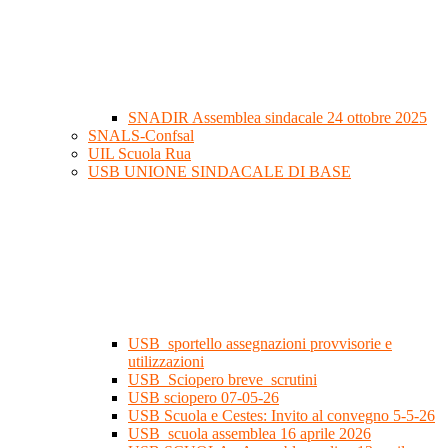
SNADIR Assemblea sindacale 24 ottobre 2025
SNALS-Confsal
UIL Scuola Rua
USB UNIONE SINDACALE DI BASE
USB_sportello assegnazioni provvisorie e
utilizzazioni
USB_Sciopero breve_scrutini
USB sciopero 07-05-26
USB Scuola e Cestes: Invito al convegno 5-5-26
USB_scuola assemblea 16 aprile 2026