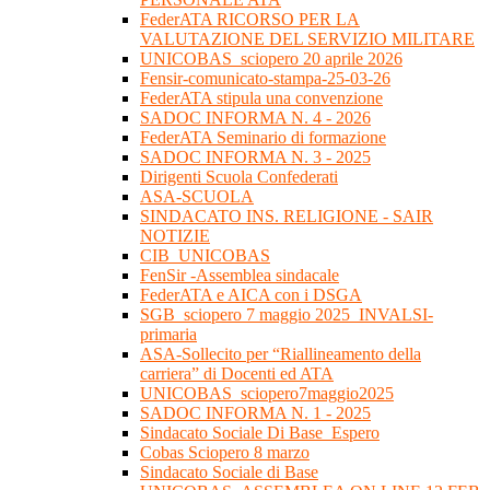
FederATA RICORSO PER LA
VALUTAZIONE DEL SERVIZIO MILITARE
UNICOBAS_sciopero 20 aprile 2026
Fensir-comunicato-stampa-25-03-26
FederATA stipula una convenzione
SADOC INFORMA N. 4 - 2026
FederATA Seminario di formazione
SADOC INFORMA N. 3 - 2025
Dirigenti Scuola Confederati
ASA-SCUOLA
SINDACATO INS. RELIGIONE - SAIR
NOTIZIE
CIB_UNICOBAS
FenSir -Assemblea sindacale
FederATA e AICA con i DSGA
SGB_sciopero 7 maggio 2025_INVALSI-
primaria
ASA-Sollecito per “Riallineamento della
carriera” di Docenti ed ATA
UNICOBAS_sciopero7maggio2025
SADOC INFORMA N. 1 - 2025
Sindacato Sociale Di Base_Espero
Cobas Sciopero 8 marzo
Sindacato Sociale di Base