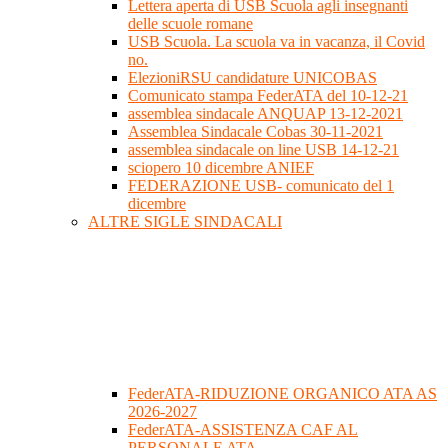
Lettera aperta di USB Scuola agli insegnanti
delle scuole romane
USB Scuola. La scuola va in vacanza, il Covid
no.
ElezioniRSU candidature UNICOBAS
Comunicato stampa FederATA del 10-12-21
assemblea sindacale ANQUAP 13-12-2021
Assemblea Sindacale Cobas 30-11-2021
assemblea sindacale on line USB 14-12-21
sciopero 10 dicembre ANIEF
FEDERAZIONE USB- comunicato del 1
dicembre
ALTRE SIGLE SINDACALI
FederATA-RIDUZIONE ORGANICO ATA AS
2026-2027
FederATA-ASSISTENZA CAF AL
PERSONALE ATA