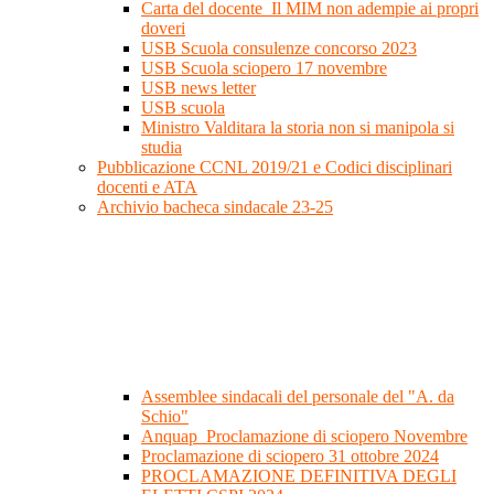
Carta del docente_Il MIM non adempie ai propri
doveri
USB Scuola consulenze concorso 2023
USB Scuola sciopero 17 novembre
USB news letter
USB scuola
Ministro Valditara la storia non si manipola si
studia
Pubblicazione CCNL 2019/21 e Codici disciplinari
docenti e ATA
Archivio bacheca sindacale 23-25
Assemblee sindacali del personale del "A. da
Schio"
Anquap_Proclamazione di sciopero Novembre
Proclamazione di sciopero 31 ottobre 2024
PROCLAMAZIONE DEFINITIVA DEGLI