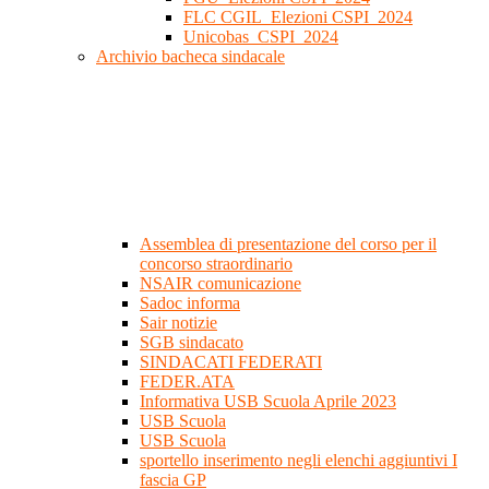
FLC CGIL_Elezioni CSPI_2024
Unicobas_CSPI_2024
Archivio bacheca sindacale
Assemblea di presentazione del corso per il
concorso straordinario
NSAIR comunicazione
Sadoc informa
Sair notizie
SGB sindacato
SINDACATI FEDERATI
FEDER.ATA
Informativa USB Scuola Aprile 2023
USB Scuola
USB Scuola
sportello inserimento negli elenchi aggiuntivi I
fascia GP