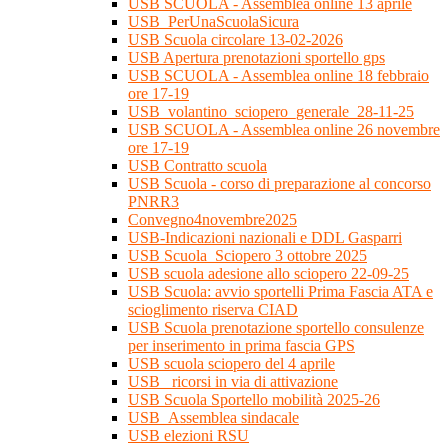
USB SCUOLA - Assemblea online 13 aprile
USB_PerUnaScuolaSicura
USB Scuola circolare 13-02-2026
USB Apertura prenotazioni sportello gps
USB SCUOLA - Assemblea online 18 febbraio
ore 17-19
USB_volantino_sciopero_generale_28-11-25
USB SCUOLA - Assemblea online 26 novembre
ore 17-19
USB Contratto scuola
USB Scuola - corso di preparazione al concorso
PNRR3
Convegno4novembre2025
USB-Indicazioni nazionali e DDL Gasparri
USB Scuola_Sciopero 3 ottobre 2025
USB scuola adesione allo sciopero 22-09-25
USB Scuola: avvio sportelli Prima Fascia ATA e
scioglimento riserva CIAD
USB Scuola prenotazione sportello consulenze
per inserimento in prima fascia GPS
USB scuola sciopero del 4 aprile
USB_ ricorsi in via di attivazione
USB Scuola Sportello mobilità 2025-26
USB_Assemblea sindacale
USB elezioni RSU