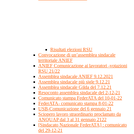
Risultati elezioni RSU
Convocazione di un’assemblea sindacale
territoriale ANIEF
ANIEF Comunicazione ai lavoratori -votazioni
RSU 21/22
Assemblea sindacale ANIEF 9.12.2021
Assemblea sindacale più sigle 9.12.21
Assemblea sindacale Gilda del 7.12.21
Resoconto assemblea sindacale del 2-12-21
Comunicato stampa FederATA del 10-01-22
FederATA- comunicato stampa 8-01-22
USB-Comunicazione del 6 gennaio 21
Sciopero lavoro straordinario proclamato da
ANQUAP dal 3 al 31 gennaio 2122
[Sindacato Nazionale FederATA] : comunicato
del 29-12-21