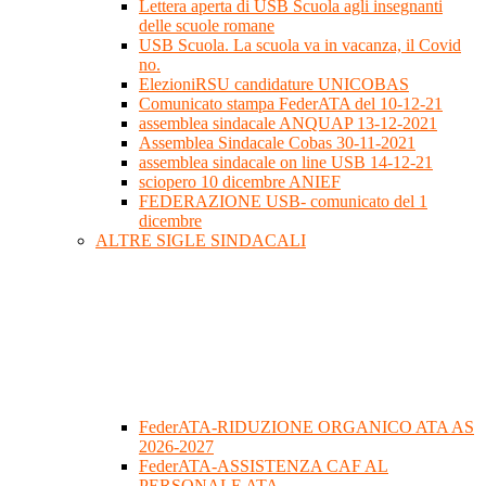
Lettera aperta di USB Scuola agli insegnanti
delle scuole romane
USB Scuola. La scuola va in vacanza, il Covid
no.
ElezioniRSU candidature UNICOBAS
Comunicato stampa FederATA del 10-12-21
assemblea sindacale ANQUAP 13-12-2021
Assemblea Sindacale Cobas 30-11-2021
assemblea sindacale on line USB 14-12-21
sciopero 10 dicembre ANIEF
FEDERAZIONE USB- comunicato del 1
dicembre
ALTRE SIGLE SINDACALI
FederATA-RIDUZIONE ORGANICO ATA AS
2026-2027
FederATA-ASSISTENZA CAF AL
PERSONALE ATA