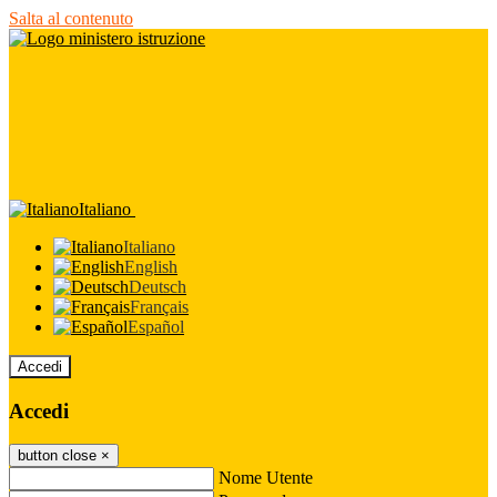
Salta al contenuto
Italiano
Italiano
English
Deutsch
Français
Español
Accedi
Accedi
button close
×
Nome Utente