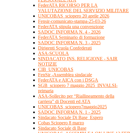
FederATA RICORSO PER LA
VALUTAZIONE DEL SERVIZIO MILITARE
UNICOBAS_sciopero 20 aprile 2026
Fensir-comunicato-stampa-25-03-26
FederATA stipula una convenzione
SADOC INFORMA N. 4 - 2026
FederATA Seminario di formazione
SADOC INFORMA N. 3 - 2025
Dirigenti Scuola Confederati
ASA-SCUOLA
SINDACATO INS. RELIGIONE - SAIR
NOTIZIE
CIB_UNICOBAS
FenSir -Assemblea sindacale
FederATA e AICA con i DSGA
SGB_sciopero 7 maggio 2025_INVALSI-
primaria
ASA-Sollecito per “Riallineamento della
carriera” di Docenti ed ATA
UNICOBAS_sciopero7maggio2025
SADOC INFORMA N. 1 - 2025
Sindacato Sociale Di Base_Espero
Cobas Sciopero 8 marzo
Sindacato Sociale di Base