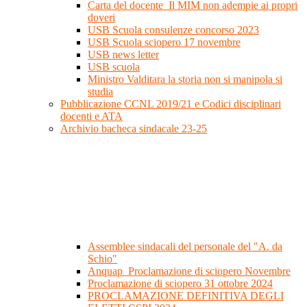
Carta del docente_Il MIM non adempie ai propri
doveri
USB Scuola consulenze concorso 2023
USB Scuola sciopero 17 novembre
USB news letter
USB scuola
Ministro Valditara la storia non si manipola si
studia
Pubblicazione CCNL 2019/21 e Codici disciplinari
docenti e ATA
Archivio bacheca sindacale 23-25
Assemblee sindacali del personale del "A. da
Schio"
Anquap_Proclamazione di sciopero Novembre
Proclamazione di sciopero 31 ottobre 2024
PROCLAMAZIONE DEFINITIVA DEGLI