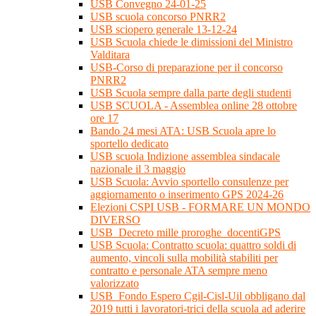
USB Convegno 24-01-25
USB scuola concorso PNRR2
USB sciopero generale 13-12-24
USB Scuola chiede le dimissioni del Ministro
Valditara
USB-Corso di preparazione per il concorso
PNRR2
USB Scuola sempre dalla parte degli studenti
USB SCUOLA - Assemblea online 28 ottobre
ore 17
Bando 24 mesi ATA: USB Scuola apre lo
sportello dedicato
USB scuola Indizione assemblea sindacale
nazionale il 3 maggio
USB Scuola: Avvio sportello consulenze per
aggiornamento o inserimento GPS 2024-26
Elezioni CSPI USB - FORMARE UN MONDO
DIVERSO
USB_Decreto mille proroghe_docentiGPS
USB Scuola: Contratto scuola: quattro soldi di
aumento, vincoli sulla mobilità stabiliti per
contratto e personale ATA sempre meno
valorizzato
USB_Fondo Espero Cgil-Cisl-Uil obbligano dal
2019 tutti i lavoratori-trici della scuola ad aderire