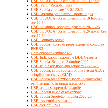
USB SCUOLA - Assemblea online 13 aprile
USB_PerUnaScuolaSicura
USB Scuola circolare 13-02-2026
USB Apertura prenotazioni sportello gps
USB SCUOLA - Assemblea online 18 febbraio
ore 17-19
USB_volantino_sciopero_generale_28-11-25
USB SCUOLA - Assemblea online 26 novembre
ore 17-19
USB Contratto scuola
USB Scuola - corso di preparazione al concorso
PNRR3
Convegno4novembre2025
USB-Indicazioni nazionali e DDL Gasparri
USB Scuola_Sciopero 3 ottobre 2025
USB scuola adesione allo sciopero 22-09-25
USB Scuola: avvio sportelli Prima Fascia ATA e
scioglimento riserva CIAD
USB Scuola prenotazione sportello consulenze
per inserimento in prima fascia GPS
USB scuola sciopero del 4 aprile
USB_ ricorsi in via di attivazione
USB Scuola Sportello mobilità 2025-26
USB_Assemblea sindacale
USB elezioni RSU