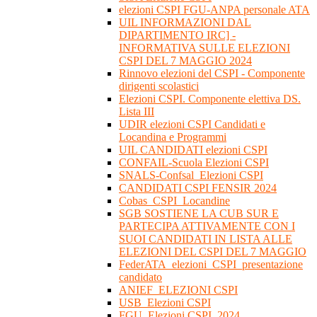
elezioni CSPI FGU-ANPA personale ATA
UIL INFORMAZIONI DAL
DIPARTIMENTO IRC] -
INFORMATIVA SULLE ELEZIONI
CSPI DEL 7 MAGGIO 2024
Rinnovo elezioni del CSPI - Componente
dirigenti scolastici
Elezioni CSPI. Componente elettiva DS.
Lista III
UDIR elezioni CSPI Candidati e
Locandina e Programmi
UIL CANDIDATI elezioni CSPI
CONFAIL-Scuola Elezioni CSPI
SNALS-Confsal_Elezioni CSPI
CANDIDATI CSPI FENSIR 2024
Cobas_CSPI_Locandine
SGB SOSTIENE LA CUB SUR E
PARTECIPA ATTIVAMENTE CON I
SUOI CANDIDATI IN LISTA ALLE
ELEZIONI DEL CSPI DEL 7 MAGGIO
FederATA_elezioni_CSPI_presentazione
candidato
ANIEF_ELEZIONI CSPI
USB_Elezioni CSPI
FGU_Elezioni CSPI_2024