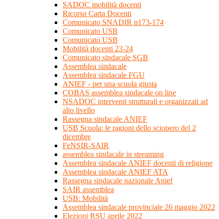
SADOC mobilità docenti
Ricorso Carta Docenti
Comunicato SNADIR n173-174
Comunicato USB
Comunicato USB
Mobilità docenti 23-24
Comunicato sindacale SGB
Assemblea sindacale
Assemblea sindacale FGU
ANIEF - per una scuola giusta
COBAS assemblea sindacale on line
NSADOC interventi strutturali e organizzati ad
alto livello
Rassegna sindacale ANIEF
USB Scuola: le ragioni dello sciopero del 2
dicembre
FeNSIR-SAIR
assemblea sindacale in streaming
Assemblea sindacale ANIEF docenti di religione
Assemblea sindacale ANIEF ATA
Rassegna sindacale nazionale Anief
SAIR assemblea
USB: Mobilità
Assemblea sindacale provinciale 26 maggio 2022
Elezioni RSU aprile 2022