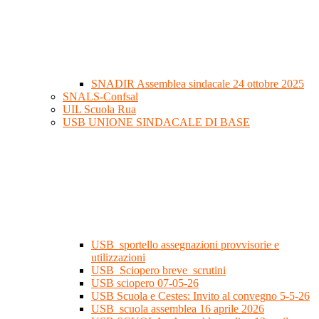
SNADIR Assemblea sindacale 24 ottobre 2025
SNALS-Confsal
UIL Scuola Rua
USB UNIONE SINDACALE DI BASE
USB_sportello assegnazioni provvisorie e
utilizzazioni
USB_Sciopero breve_scrutini
USB sciopero 07-05-26
USB Scuola e Cestes: Invito al convegno 5-5-26
USB_scuola assemblea 16 aprile 2026