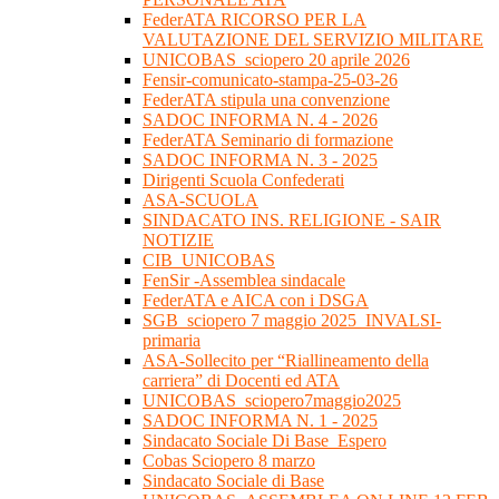
FederATA RICORSO PER LA
VALUTAZIONE DEL SERVIZIO MILITARE
UNICOBAS_sciopero 20 aprile 2026
Fensir-comunicato-stampa-25-03-26
FederATA stipula una convenzione
SADOC INFORMA N. 4 - 2026
FederATA Seminario di formazione
SADOC INFORMA N. 3 - 2025
Dirigenti Scuola Confederati
ASA-SCUOLA
SINDACATO INS. RELIGIONE - SAIR
NOTIZIE
CIB_UNICOBAS
FenSir -Assemblea sindacale
FederATA e AICA con i DSGA
SGB_sciopero 7 maggio 2025_INVALSI-
primaria
ASA-Sollecito per “Riallineamento della
carriera” di Docenti ed ATA
UNICOBAS_sciopero7maggio2025
SADOC INFORMA N. 1 - 2025
Sindacato Sociale Di Base_Espero
Cobas Sciopero 8 marzo
Sindacato Sociale di Base