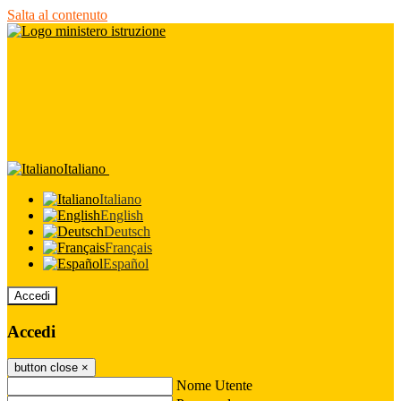
Salta al contenuto
Italiano
Italiano
English
Deutsch
Français
Español
Accedi
Accedi
button close
×
Nome Utente