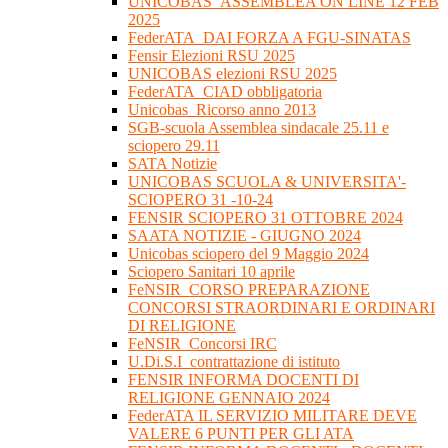
UNICOBAS_ASSEMBLEA ON LINE 12 FEB
2025
FederATA_DAI FORZA A FGU-SINATAS
Fensir Elezioni RSU 2025
UNICOBAS elezioni RSU 2025
FederATA_CIAD obbligatoria
Unicobas_Ricorso anno 2013
SGB-scuola Assemblea sindacale 25.11 e
sciopero 29.11
SATA Notizie
UNICOBAS SCUOLA & UNIVERSITA'-
SCIOPERO 31 -10-24
FENSIR SCIOPERO 31 OTTOBRE 2024
SAATA NOTIZIE - GIUGNO 2024
Unicobas sciopero del 9 Maggio 2024
Sciopero Sanitari 10 aprile
FeNSIR_CORSO PREPARAZIONE
CONCORSI STRAORDINARI E ORDINARI
DI RELIGIONE
FeNSIR_Concorsi IRC
U.Di.S.I_contrattazione di istituto
FENSIR INFORMA DOCENTI DI
RELIGIONE GENNAIO 2024
FederATA IL SERVIZIO MILITARE DEVE
VALERE 6 PUNTI PER GLI ATA