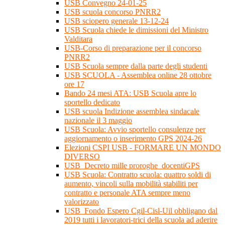
USB Convegno 24-01-25
USB scuola concorso PNRR2
USB sciopero generale 13-12-24
USB Scuola chiede le dimissioni del Ministro
Valditara
USB-Corso di preparazione per il concorso
PNRR2
USB Scuola sempre dalla parte degli studenti
USB SCUOLA - Assemblea online 28 ottobre
ore 17
Bando 24 mesi ATA: USB Scuola apre lo
sportello dedicato
USB scuola Indizione assemblea sindacale
nazionale il 3 maggio
USB Scuola: Avvio sportello consulenze per
aggiornamento o inserimento GPS 2024-26
Elezioni CSPI USB - FORMARE UN MONDO
DIVERSO
USB_Decreto mille proroghe_docentiGPS
USB Scuola: Contratto scuola: quattro soldi di
aumento, vincoli sulla mobilità stabiliti per
contratto e personale ATA sempre meno
valorizzato
USB_Fondo Espero Cgil-Cisl-Uil obbligano dal
2019 tutti i lavoratori-trici della scuola ad aderire