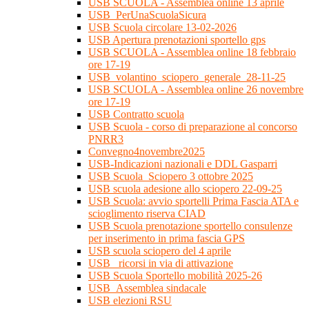
USB SCUOLA - Assemblea online 13 aprile
USB_PerUnaScuolaSicura
USB Scuola circolare 13-02-2026
USB Apertura prenotazioni sportello gps
USB SCUOLA - Assemblea online 18 febbraio
ore 17-19
USB_volantino_sciopero_generale_28-11-25
USB SCUOLA - Assemblea online 26 novembre
ore 17-19
USB Contratto scuola
USB Scuola - corso di preparazione al concorso
PNRR3
Convegno4novembre2025
USB-Indicazioni nazionali e DDL Gasparri
USB Scuola_Sciopero 3 ottobre 2025
USB scuola adesione allo sciopero 22-09-25
USB Scuola: avvio sportelli Prima Fascia ATA e
scioglimento riserva CIAD
USB Scuola prenotazione sportello consulenze
per inserimento in prima fascia GPS
USB scuola sciopero del 4 aprile
USB_ ricorsi in via di attivazione
USB Scuola Sportello mobilità 2025-26
USB_Assemblea sindacale
USB elezioni RSU