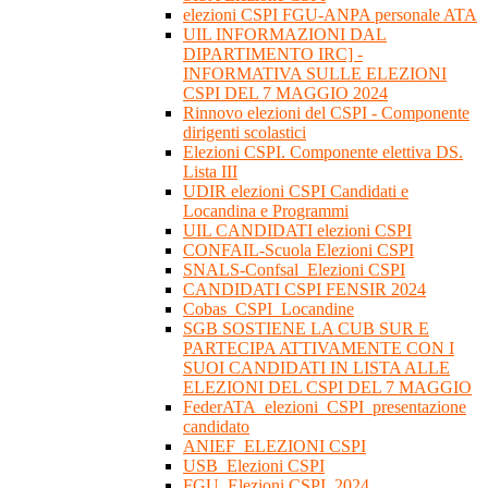
elezioni CSPI FGU-ANPA personale ATA
UIL INFORMAZIONI DAL
DIPARTIMENTO IRC] -
INFORMATIVA SULLE ELEZIONI
CSPI DEL 7 MAGGIO 2024
Rinnovo elezioni del CSPI - Componente
dirigenti scolastici
Elezioni CSPI. Componente elettiva DS.
Lista III
UDIR elezioni CSPI Candidati e
Locandina e Programmi
UIL CANDIDATI elezioni CSPI
CONFAIL-Scuola Elezioni CSPI
SNALS-Confsal_Elezioni CSPI
CANDIDATI CSPI FENSIR 2024
Cobas_CSPI_Locandine
SGB SOSTIENE LA CUB SUR E
PARTECIPA ATTIVAMENTE CON I
SUOI CANDIDATI IN LISTA ALLE
ELEZIONI DEL CSPI DEL 7 MAGGIO
FederATA_elezioni_CSPI_presentazione
candidato
ANIEF_ELEZIONI CSPI
USB_Elezioni CSPI
FGU_Elezioni CSPI_2024