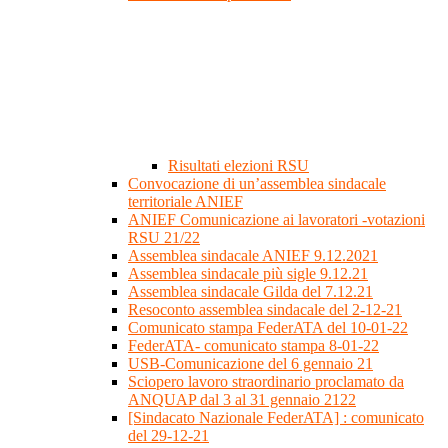
Risultati elezioni RSU
Convocazione di un’assemblea sindacale
territoriale ANIEF
ANIEF Comunicazione ai lavoratori -votazioni
RSU 21/22
Assemblea sindacale ANIEF 9.12.2021
Assemblea sindacale più sigle 9.12.21
Assemblea sindacale Gilda del 7.12.21
Resoconto assemblea sindacale del 2-12-21
Comunicato stampa FederATA del 10-01-22
FederATA- comunicato stampa 8-01-22
USB-Comunicazione del 6 gennaio 21
Sciopero lavoro straordinario proclamato da
ANQUAP dal 3 al 31 gennaio 2122
[Sindacato Nazionale FederATA] : comunicato
del 29-12-21