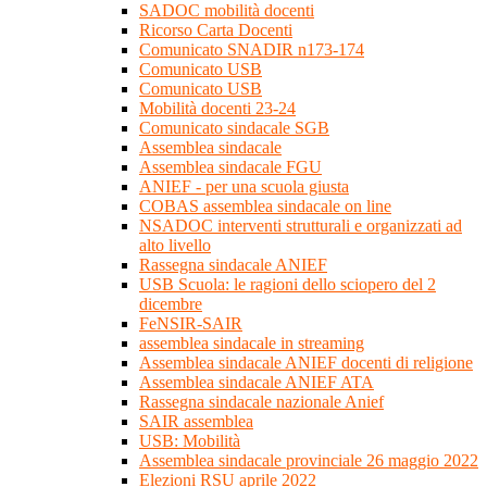
SADOC mobilità docenti
Ricorso Carta Docenti
Comunicato SNADIR n173-174
Comunicato USB
Comunicato USB
Mobilità docenti 23-24
Comunicato sindacale SGB
Assemblea sindacale
Assemblea sindacale FGU
ANIEF - per una scuola giusta
COBAS assemblea sindacale on line
NSADOC interventi strutturali e organizzati ad
alto livello
Rassegna sindacale ANIEF
USB Scuola: le ragioni dello sciopero del 2
dicembre
FeNSIR-SAIR
assemblea sindacale in streaming
Assemblea sindacale ANIEF docenti di religione
Assemblea sindacale ANIEF ATA
Rassegna sindacale nazionale Anief
SAIR assemblea
USB: Mobilità
Assemblea sindacale provinciale 26 maggio 2022
Elezioni RSU aprile 2022