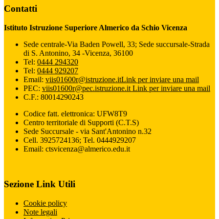
Contatti
Istituto Istruzione Superiore Almerico da Schio Vicenza
Sede centrale-Via Baden Powell, 33; Sede succursale-Strada
di S. Antonino, 34 -Vicenza, 36100
Tel:
0444 294320
Tel:
0444 929207
Email:
viis01600r@istruzione.it
Link per inviare una mail
PEC:
viis01600r@pec.istruzione.it
Link per inviare una mail
C.F.: 80014290243
Codice fatt. elettronica: UFW8T9
Centro territoriale di Supporti (C.T.S)
Sede Succursale - via Sant'Antonino n.32
Cell. 3925724136; Tel. 0444929207
Email: ctsvicenza@almerico.edu.it
Sezione Link Utili
Cookie policy
Note legali