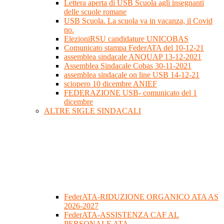
Lettera aperta di USB Scuola agli insegnanti
delle scuole romane
USB Scuola. La scuola va in vacanza, il Covid
no.
ElezioniRSU candidature UNICOBAS
Comunicato stampa FederATA del 10-12-21
assemblea sindacale ANQUAP 13-12-2021
Assemblea Sindacale Cobas 30-11-2021
assemblea sindacale on line USB 14-12-21
sciopero 10 dicembre ANIEF
FEDERAZIONE USB- comunicato del 1
dicembre
ALTRE SIGLE SINDACALI
FederATA-RIDUZIONE ORGANICO ATA AS
2026-2027
FederATA-ASSISTENZA CAF AL
PERSONALE ATA