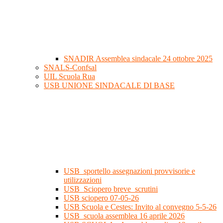
SNADIR Assemblea sindacale 24 ottobre 2025
SNALS-Confsal
UIL Scuola Rua
USB UNIONE SINDACALE DI BASE
USB_sportello assegnazioni provvisorie e
utilizzazioni
USB_Sciopero breve_scrutini
USB sciopero 07-05-26
USB Scuola e Cestes: Invito al convegno 5-5-26
USB_scuola assemblea 16 aprile 2026