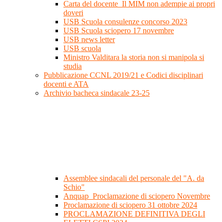
Carta del docente_Il MIM non adempie ai propri
doveri
USB Scuola consulenze concorso 2023
USB Scuola sciopero 17 novembre
USB news letter
USB scuola
Ministro Valditara la storia non si manipola si
studia
Pubblicazione CCNL 2019/21 e Codici disciplinari
docenti e ATA
Archivio bacheca sindacale 23-25
Assemblee sindacali del personale del "A. da
Schio"
Anquap_Proclamazione di sciopero Novembre
Proclamazione di sciopero 31 ottobre 2024
PROCLAMAZIONE DEFINITIVA DEGLI