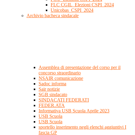
FLC CGIL_Elezioni CSPI_2024
Unicobas_CSPI_2024
Archivio bacheca sindacale
Assemblea di presentazione del corso per il
concorso straordinario
NSAIR comunicazione
Sadoc informa
Sair notizie
SGB sindacato
SINDACATI FEDERATI
FEDER.ATA
Informativa USB Scuola Aprile 2023
USB Scuola
USB Scuola
sportello inserimento negli elenchi aggiuntivi I
fascia GP