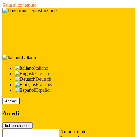
Salta al contenuto
Italiano
Italiano
English
Deutsch
Français
Español
Accedi
Accedi
button close
×
Nome Utente