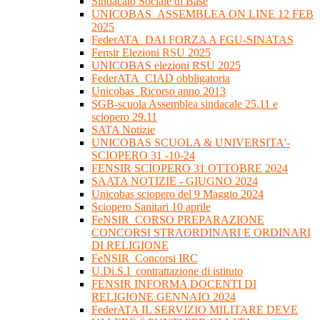
Sindacato Sociale di Base
UNICOBAS_ASSEMBLEA ON LINE 12 FEB
2025
FederATA_DAI FORZA A FGU-SINATAS
Fensir Elezioni RSU 2025
UNICOBAS elezioni RSU 2025
FederATA_CIAD obbligatoria
Unicobas_Ricorso anno 2013
SGB-scuola Assemblea sindacale 25.11 e
sciopero 29.11
SATA Notizie
UNICOBAS SCUOLA & UNIVERSITA'-
SCIOPERO 31 -10-24
FENSIR SCIOPERO 31 OTTOBRE 2024
SAATA NOTIZIE - GIUGNO 2024
Unicobas sciopero del 9 Maggio 2024
Sciopero Sanitari 10 aprile
FeNSIR_CORSO PREPARAZIONE
CONCORSI STRAORDINARI E ORDINARI
DI RELIGIONE
FeNSIR_Concorsi IRC
U.Di.S.I_contrattazione di istituto
FENSIR INFORMA DOCENTI DI
RELIGIONE GENNAIO 2024
FederATA IL SERVIZIO MILITARE DEVE