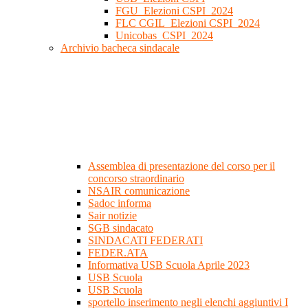
FGU_Elezioni CSPI_2024
FLC CGIL_Elezioni CSPI_2024
Unicobas_CSPI_2024
Archivio bacheca sindacale
Assemblea di presentazione del corso per il
concorso straordinario
NSAIR comunicazione
Sadoc informa
Sair notizie
SGB sindacato
SINDACATI FEDERATI
FEDER.ATA
Informativa USB Scuola Aprile 2023
USB Scuola
USB Scuola
sportello inserimento negli elenchi aggiuntivi I