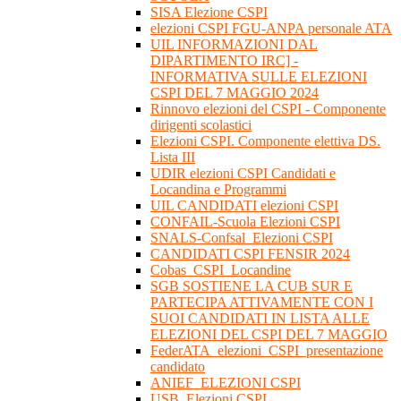
SISA Elezione CSPI
elezioni CSPI FGU-ANPA personale ATA
UIL INFORMAZIONI DAL
DIPARTIMENTO IRC] -
INFORMATIVA SULLE ELEZIONI
CSPI DEL 7 MAGGIO 2024
Rinnovo elezioni del CSPI - Componente
dirigenti scolastici
Elezioni CSPI. Componente elettiva DS.
Lista III
UDIR elezioni CSPI Candidati e
Locandina e Programmi
UIL CANDIDATI elezioni CSPI
CONFAIL-Scuola Elezioni CSPI
SNALS-Confsal_Elezioni CSPI
CANDIDATI CSPI FENSIR 2024
Cobas_CSPI_Locandine
SGB SOSTIENE LA CUB SUR E
PARTECIPA ATTIVAMENTE CON I
SUOI CANDIDATI IN LISTA ALLE
ELEZIONI DEL CSPI DEL 7 MAGGIO
FederATA_elezioni_CSPI_presentazione
candidato
ANIEF_ELEZIONI CSPI
USB_Elezioni CSPI