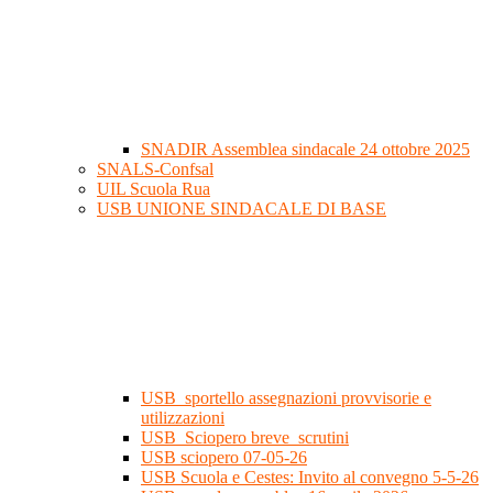
SNADIR Assemblea sindacale 24 ottobre 2025
SNALS-Confsal
UIL Scuola Rua
USB UNIONE SINDACALE DI BASE
USB_sportello assegnazioni provvisorie e
utilizzazioni
USB_Sciopero breve_scrutini
USB sciopero 07-05-26
USB Scuola e Cestes: Invito al convegno 5-5-26