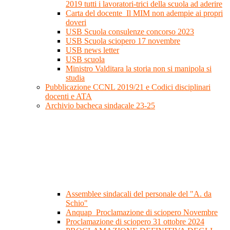
2019 tutti i lavoratori-trici della scuola ad aderire
Carta del docente_Il MIM non adempie ai propri
doveri
USB Scuola consulenze concorso 2023
USB Scuola sciopero 17 novembre
USB news letter
USB scuola
Ministro Valditara la storia non si manipola si
studia
Pubblicazione CCNL 2019/21 e Codici disciplinari
docenti e ATA
Archivio bacheca sindacale 23-25
Assemblee sindacali del personale del "A. da
Schio"
Anquap_Proclamazione di sciopero Novembre
Proclamazione di sciopero 31 ottobre 2024