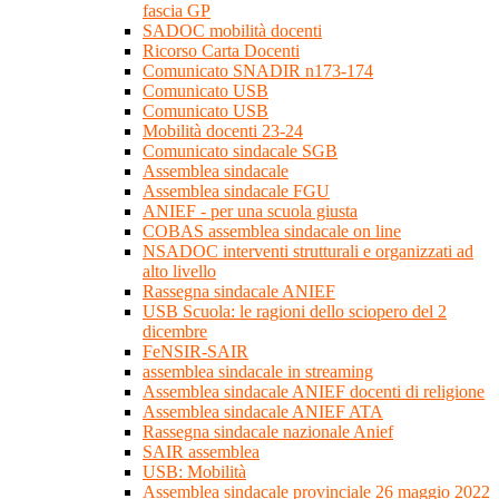
fascia GP
SADOC mobilità docenti
Ricorso Carta Docenti
Comunicato SNADIR n173-174
Comunicato USB
Comunicato USB
Mobilità docenti 23-24
Comunicato sindacale SGB
Assemblea sindacale
Assemblea sindacale FGU
ANIEF - per una scuola giusta
COBAS assemblea sindacale on line
NSADOC interventi strutturali e organizzati ad
alto livello
Rassegna sindacale ANIEF
USB Scuola: le ragioni dello sciopero del 2
dicembre
FeNSIR-SAIR
assemblea sindacale in streaming
Assemblea sindacale ANIEF docenti di religione
Assemblea sindacale ANIEF ATA
Rassegna sindacale nazionale Anief
SAIR assemblea
USB: Mobilità
Assemblea sindacale provinciale 26 maggio 2022