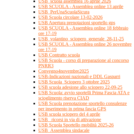
USB_scuola assemblea 16 aprile 2026
USB SCUOLA - Assemblea online 13 aprile
USB_PerUnaScuolaSicura
USB Scuola circolare 13-02-2026
USB Apertura prenotazioni sportello gps
USB SCUOLA - Assemblea online 18 febbraio
ore 17-19
USB_volantino_sciopero_generale_28-11-25
USB SCUOLA - Assemblea online 26 novembre
ore 17-19
USB Contratto scuola
USB Scuola - corso di preparazione al concorso
PNRR3
Convegno4novembre2025
USB-Indicazioni nazionali e DDL Gasparri
USB Scuola_Sciopero 3 ottobre 2025
USB scuola adesione allo sciopero 22-09-25
USB Scuola: avvio sportelli Prima Fascia ATA e
scioglimento riserva CIAD
USB Scuola prenotazione sportello consulenze
per inserimento in prima fascia GPS
USB scuola sciopero del 4 aprile
USB_ ricorsi in via di attivazione
USB Scuola Sportello mobilità 2025-26
USB_Assemblea sindacale