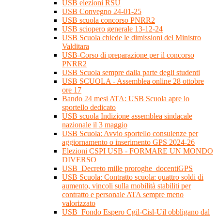
USB elezioni RSU
USB Convegno 24-01-25
USB scuola concorso PNRR2
USB sciopero generale 13-12-24
USB Scuola chiede le dimissioni del Ministro
Valditara
USB-Corso di preparazione per il concorso
PNRR2
USB Scuola sempre dalla parte degli studenti
USB SCUOLA - Assemblea online 28 ottobre
ore 17
Bando 24 mesi ATA: USB Scuola apre lo
sportello dedicato
USB scuola Indizione assemblea sindacale
nazionale il 3 maggio
USB Scuola: Avvio sportello consulenze per
aggiornamento o inserimento GPS 2024-26
Elezioni CSPI USB - FORMARE UN MONDO
DIVERSO
USB_Decreto mille proroghe_docentiGPS
USB Scuola: Contratto scuola: quattro soldi di
aumento, vincoli sulla mobilità stabiliti per
contratto e personale ATA sempre meno
valorizzato
USB_Fondo Espero Cgil-Cisl-Uil obbligano dal