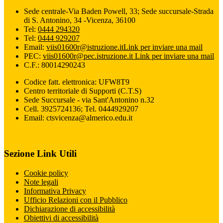
Sede centrale-Via Baden Powell, 33; Sede succursale-Strada
di S. Antonino, 34 -Vicenza, 36100
Tel:
0444 294320
Tel:
0444 929207
Email:
viis01600r@istruzione.it
Link per inviare una mail
PEC:
viis01600r@pec.istruzione.it
Link per inviare una mail
C.F.: 80014290243
Codice fatt. elettronica: UFW8T9
Centro territoriale di Supporti (C.T.S)
Sede Succursale - via Sant'Antonino n.32
Cell. 3925724136; Tel. 0444929207
Email: ctsvicenza@almerico.edu.it
Sezione Link Utili
Cookie policy
Note legali
Informativa Privacy
Ufficio Relazioni con il Pubblico
Dichiarazione di accessibilità
Obiettivi di accessibilità