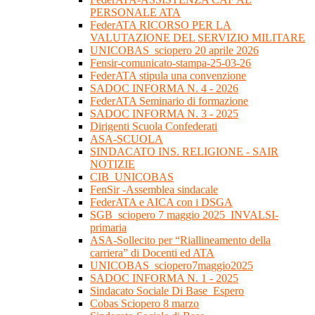
PERSONALE ATA
FederATA RICORSO PER LA
VALUTAZIONE DEL SERVIZIO MILITARE
UNICOBAS_sciopero 20 aprile 2026
Fensir-comunicato-stampa-25-03-26
FederATA stipula una convenzione
SADOC INFORMA N. 4 - 2026
FederATA Seminario di formazione
SADOC INFORMA N. 3 - 2025
Dirigenti Scuola Confederati
ASA-SCUOLA
SINDACATO INS. RELIGIONE - SAIR
NOTIZIE
CIB_UNICOBAS
FenSir -Assemblea sindacale
FederATA e AICA con i DSGA
SGB_sciopero 7 maggio 2025_INVALSI-
primaria
ASA-Sollecito per “Riallineamento della
carriera” di Docenti ed ATA
UNICOBAS_sciopero7maggio2025
SADOC INFORMA N. 1 - 2025
Sindacato Sociale Di Base_Espero
Cobas Sciopero 8 marzo