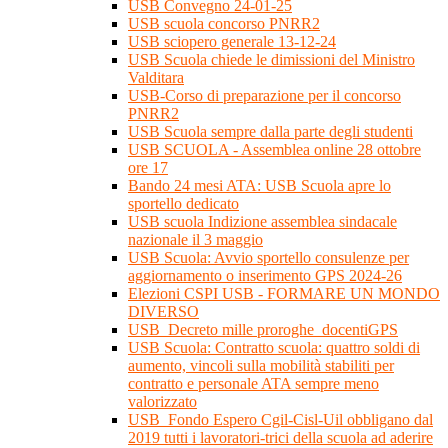
USB Convegno 24-01-25
USB scuola concorso PNRR2
USB sciopero generale 13-12-24
USB Scuola chiede le dimissioni del Ministro
Valditara
USB-Corso di preparazione per il concorso
PNRR2
USB Scuola sempre dalla parte degli studenti
USB SCUOLA - Assemblea online 28 ottobre
ore 17
Bando 24 mesi ATA: USB Scuola apre lo
sportello dedicato
USB scuola Indizione assemblea sindacale
nazionale il 3 maggio
USB Scuola: Avvio sportello consulenze per
aggiornamento o inserimento GPS 2024-26
Elezioni CSPI USB - FORMARE UN MONDO
DIVERSO
USB_Decreto mille proroghe_docentiGPS
USB Scuola: Contratto scuola: quattro soldi di
aumento, vincoli sulla mobilità stabiliti per
contratto e personale ATA sempre meno
valorizzato
USB_Fondo Espero Cgil-Cisl-Uil obbligano dal
2019 tutti i lavoratori-trici della scuola ad aderire