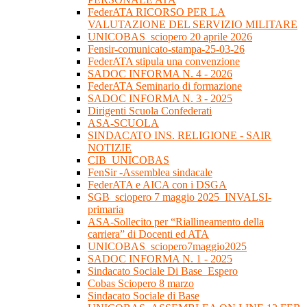
FederATA RICORSO PER LA
VALUTAZIONE DEL SERVIZIO MILITARE
UNICOBAS_sciopero 20 aprile 2026
Fensir-comunicato-stampa-25-03-26
FederATA stipula una convenzione
SADOC INFORMA N. 4 - 2026
FederATA Seminario di formazione
SADOC INFORMA N. 3 - 2025
Dirigenti Scuola Confederati
ASA-SCUOLA
SINDACATO INS. RELIGIONE - SAIR
NOTIZIE
CIB_UNICOBAS
FenSir -Assemblea sindacale
FederATA e AICA con i DSGA
SGB_sciopero 7 maggio 2025_INVALSI-
primaria
ASA-Sollecito per “Riallineamento della
carriera” di Docenti ed ATA
UNICOBAS_sciopero7maggio2025
SADOC INFORMA N. 1 - 2025
Sindacato Sociale Di Base_Espero
Cobas Sciopero 8 marzo
Sindacato Sociale di Base