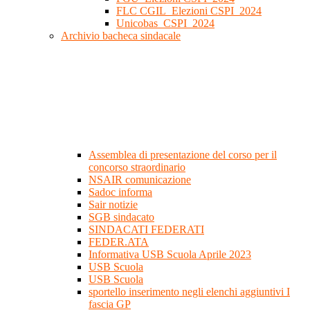
FLC CGIL_Elezioni CSPI_2024
Unicobas_CSPI_2024
Archivio bacheca sindacale
Assemblea di presentazione del corso per il
concorso straordinario
NSAIR comunicazione
Sadoc informa
Sair notizie
SGB sindacato
SINDACATI FEDERATI
FEDER.ATA
Informativa USB Scuola Aprile 2023
USB Scuola
USB Scuola
sportello inserimento negli elenchi aggiuntivi I
fascia GP