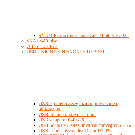
SNADIR Assemblea sindacale 24 ottobre 2025
SNALS-Confsal
UIL Scuola Rua
USB UNIONE SINDACALE DI BASE
USB_sportello assegnazioni provvisorie e
utilizzazioni
USB_Sciopero breve_scrutini
USB sciopero 07-05-26
USB Scuola e Cestes: Invito al convegno 5-5-26
USB_scuola assemblea 16 aprile 2026