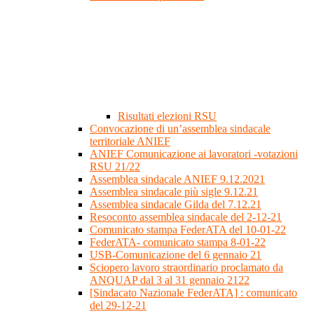
Risultati elezioni RSU
Convocazione di un’assemblea sindacale
territoriale ANIEF
ANIEF Comunicazione ai lavoratori -votazioni
RSU 21/22
Assemblea sindacale ANIEF 9.12.2021
Assemblea sindacale più sigle 9.12.21
Assemblea sindacale Gilda del 7.12.21
Resoconto assemblea sindacale del 2-12-21
Comunicato stampa FederATA del 10-01-22
FederATA- comunicato stampa 8-01-22
USB-Comunicazione del 6 gennaio 21
Sciopero lavoro straordinario proclamato da
ANQUAP dal 3 al 31 gennaio 2122
[Sindacato Nazionale FederATA] : comunicato
del 29-12-21