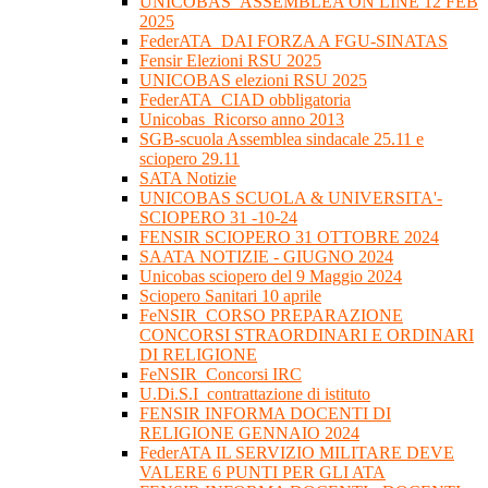
UNICOBAS_ASSEMBLEA ON LINE 12 FEB
2025
FederATA_DAI FORZA A FGU-SINATAS
Fensir Elezioni RSU 2025
UNICOBAS elezioni RSU 2025
FederATA_CIAD obbligatoria
Unicobas_Ricorso anno 2013
SGB-scuola Assemblea sindacale 25.11 e
sciopero 29.11
SATA Notizie
UNICOBAS SCUOLA & UNIVERSITA'-
SCIOPERO 31 -10-24
FENSIR SCIOPERO 31 OTTOBRE 2024
SAATA NOTIZIE - GIUGNO 2024
Unicobas sciopero del 9 Maggio 2024
Sciopero Sanitari 10 aprile
FeNSIR_CORSO PREPARAZIONE
CONCORSI STRAORDINARI E ORDINARI
DI RELIGIONE
FeNSIR_Concorsi IRC
U.Di.S.I_contrattazione di istituto
FENSIR INFORMA DOCENTI DI
RELIGIONE GENNAIO 2024
FederATA IL SERVIZIO MILITARE DEVE
VALERE 6 PUNTI PER GLI ATA