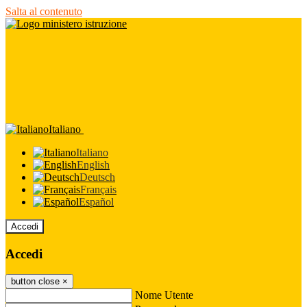
Salta al contenuto
Italiano
Italiano
English
Deutsch
Français
Español
Accedi
Accedi
button close
×
Nome Utente