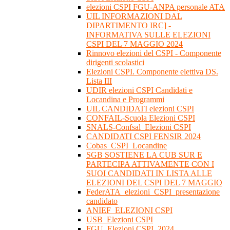
elezioni CSPI FGU-ANPA personale ATA
UIL INFORMAZIONI DAL
DIPARTIMENTO IRC] -
INFORMATIVA SULLE ELEZIONI
CSPI DEL 7 MAGGIO 2024
Rinnovo elezioni del CSPI - Componente
dirigenti scolastici
Elezioni CSPI. Componente elettiva DS.
Lista III
UDIR elezioni CSPI Candidati e
Locandina e Programmi
UIL CANDIDATI elezioni CSPI
CONFAIL-Scuola Elezioni CSPI
SNALS-Confsal_Elezioni CSPI
CANDIDATI CSPI FENSIR 2024
Cobas_CSPI_Locandine
SGB SOSTIENE LA CUB SUR E
PARTECIPA ATTIVAMENTE CON I
SUOI CANDIDATI IN LISTA ALLE
ELEZIONI DEL CSPI DEL 7 MAGGIO
FederATA_elezioni_CSPI_presentazione
candidato
ANIEF_ELEZIONI CSPI
USB_Elezioni CSPI
FGU_Elezioni CSPI_2024