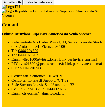
Accetta tutti
Salva le preferenze
Istituto Istruzione Superiore Almerico da Schio
Vicenza
Contatti
Istituto Istruzione Superiore Almerico da Schio Vicenza
Sede centrale-Via Baden Powell, 33; Sede succursale-Strada
di S. Antonino, 34 -Vicenza, 36100
Tel:
0444 294320
Tel:
0444 929207
Email:
viis01600r@istruzione.it
Link per inviare una mail
PEC:
viis01600r@pec.istruzione.it
Link per inviare una mail
C.F.: 80014290243
Codice fatt. elettronica: UFW8T9
Centro territoriale di Supporti (C.T.S)
Sede Succursale - via Sant'Antonino n.32
Cell. 3925724136; Tel. 0444929207
Email: ctsvicenza@almerico.edu.it