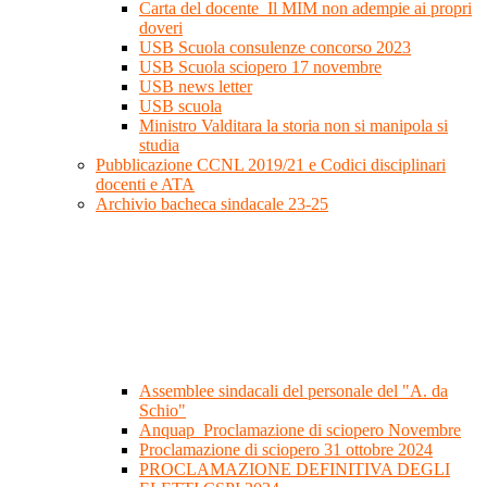
Carta del docente_Il MIM non adempie ai propri
doveri
USB Scuola consulenze concorso 2023
USB Scuola sciopero 17 novembre
USB news letter
USB scuola
Ministro Valditara la storia non si manipola si
studia
Pubblicazione CCNL 2019/21 e Codici disciplinari
docenti e ATA
Archivio bacheca sindacale 23-25
Assemblee sindacali del personale del "A. da
Schio"
Anquap_Proclamazione di sciopero Novembre
Proclamazione di sciopero 31 ottobre 2024
PROCLAMAZIONE DEFINITIVA DEGLI