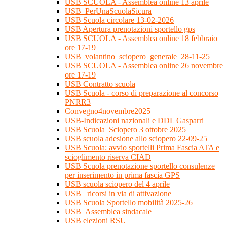
USB SCUOLA - Assemblea online 13 aprile
USB_PerUnaScuolaSicura
USB Scuola circolare 13-02-2026
USB Apertura prenotazioni sportello gps
USB SCUOLA - Assemblea online 18 febbraio
ore 17-19
USB_volantino_sciopero_generale_28-11-25
USB SCUOLA - Assemblea online 26 novembre
ore 17-19
USB Contratto scuola
USB Scuola - corso di preparazione al concorso
PNRR3
Convegno4novembre2025
USB-Indicazioni nazionali e DDL Gasparri
USB Scuola_Sciopero 3 ottobre 2025
USB scuola adesione allo sciopero 22-09-25
USB Scuola: avvio sportelli Prima Fascia ATA e
scioglimento riserva CIAD
USB Scuola prenotazione sportello consulenze
per inserimento in prima fascia GPS
USB scuola sciopero del 4 aprile
USB_ ricorsi in via di attivazione
USB Scuola Sportello mobilità 2025-26
USB_Assemblea sindacale
USB elezioni RSU