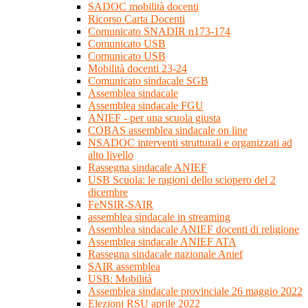
SADOC mobilità docenti
Ricorso Carta Docenti
Comunicato SNADIR n173-174
Comunicato USB
Comunicato USB
Mobilità docenti 23-24
Comunicato sindacale SGB
Assemblea sindacale
Assemblea sindacale FGU
ANIEF - per una scuola giusta
COBAS assemblea sindacale on line
NSADOC interventi strutturali e organizzati ad
alto livello
Rassegna sindacale ANIEF
USB Scuola: le ragioni dello sciopero del 2
dicembre
FeNSIR-SAIR
assemblea sindacale in streaming
Assemblea sindacale ANIEF docenti di religione
Assemblea sindacale ANIEF ATA
Rassegna sindacale nazionale Anief
SAIR assemblea
USB: Mobilità
Assemblea sindacale provinciale 26 maggio 2022
Elezioni RSU aprile 2022