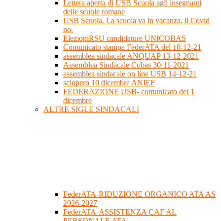
Lettera aperta di USB Scuola agli insegnanti
delle scuole romane
USB Scuola. La scuola va in vacanza, il Covid
no.
ElezioniRSU candidature UNICOBAS
Comunicato stampa FederATA del 10-12-21
assemblea sindacale ANQUAP 13-12-2021
Assemblea Sindacale Cobas 30-11-2021
assemblea sindacale on line USB 14-12-21
sciopero 10 dicembre ANIEF
FEDERAZIONE USB- comunicato del 1
dicembre
ALTRE SIGLE SINDACALI
FederATA-RIDUZIONE ORGANICO ATA AS
2026-2027
FederATA-ASSISTENZA CAF AL
PERSONALE ATA