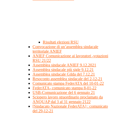
Risultati elezioni RSU
Convocazione di un’assemblea sindacale
territoriale ANIEF
ANIEF Comunicazione ai lavoratori -votazioni
RSU 21/22
Assemblea sindacale ANIEF 9.12.2021
Assemblea sindacale più sigle 9.12.21
Assemblea sindacale Gilda del 7.12.21
Resoconto assemblea sindacale del 2-12-21
Comunicato stampa FederATA del 10-01-22
FederATA- comunicato stampa 8-01-22
USB-Comunicazione del 6 gennaio 21
Sciopero lavoro straordinario proclamato da
ANQUAP dal 3 al 31 gennaio 2122
[Sindacato Nazionale FederATA] : comunicato
del 29-12-21