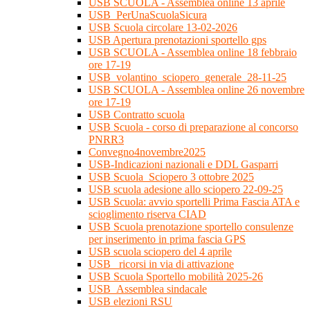
USB SCUOLA - Assemblea online 13 aprile
USB_PerUnaScuolaSicura
USB Scuola circolare 13-02-2026
USB Apertura prenotazioni sportello gps
USB SCUOLA - Assemblea online 18 febbraio
ore 17-19
USB_volantino_sciopero_generale_28-11-25
USB SCUOLA - Assemblea online 26 novembre
ore 17-19
USB Contratto scuola
USB Scuola - corso di preparazione al concorso
PNRR3
Convegno4novembre2025
USB-Indicazioni nazionali e DDL Gasparri
USB Scuola_Sciopero 3 ottobre 2025
USB scuola adesione allo sciopero 22-09-25
USB Scuola: avvio sportelli Prima Fascia ATA e
scioglimento riserva CIAD
USB Scuola prenotazione sportello consulenze
per inserimento in prima fascia GPS
USB scuola sciopero del 4 aprile
USB_ ricorsi in via di attivazione
USB Scuola Sportello mobilità 2025-26
USB_Assemblea sindacale
USB elezioni RSU