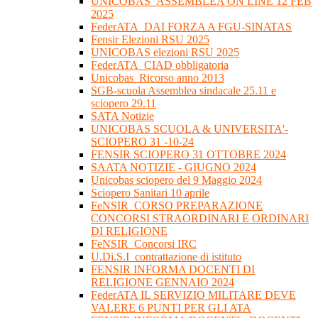
UNICOBAS_ASSEMBLEA ON LINE 12 FEB
2025
FederATA_DAI FORZA A FGU-SINATAS
Fensir Elezioni RSU 2025
UNICOBAS elezioni RSU 2025
FederATA_CIAD obbligatoria
Unicobas_Ricorso anno 2013
SGB-scuola Assemblea sindacale 25.11 e
sciopero 29.11
SATA Notizie
UNICOBAS SCUOLA & UNIVERSITA'-
SCIOPERO 31 -10-24
FENSIR SCIOPERO 31 OTTOBRE 2024
SAATA NOTIZIE - GIUGNO 2024
Unicobas sciopero del 9 Maggio 2024
Sciopero Sanitari 10 aprile
FeNSIR_CORSO PREPARAZIONE
CONCORSI STRAORDINARI E ORDINARI
DI RELIGIONE
FeNSIR_Concorsi IRC
U.Di.S.I_contrattazione di istituto
FENSIR INFORMA DOCENTI DI
RELIGIONE GENNAIO 2024
FederATA IL SERVIZIO MILITARE DEVE
VALERE 6 PUNTI PER GLI ATA