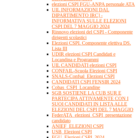
elezioni CSPI FGU-ANPA personale ATA
UIL INFORMAZIONI DAL
DIPARTIMENTO IRC] -
INFORMATIVA SULLE ELEZIONI
CSPI DEL 7 MAGGIO 2024
Rinnovo elezioni del CSPI - Componente
dirigenti scolastici
Elezioni CSPI. Componente elettiva DS.
Lista III
UDIR elezioni CSPI Candidati e
Locandina e Programmi
UIL CANDIDATI elezioni CSPI
CONFAIL-Scuola Elezioni CSPI
SNALS-Confsal_Elezioni CSPI
CANDIDATI CSPI FENSIR 2024
Cobas_CSPI_Locandine
SGB SOSTIENE LA CUB SUR E
PARTECIPA ATTIVAMENTE CON I
SUOI CANDIDATI IN LISTA ALLE
ELEZIONI DEL CSPI DEL 7 MAGGIO
FederATA_elezioni_CSPI_presentazione
candidato
ANIEF_ELEZIONI CSPI
USB_Elezioni CSPI
FGU_Elezioni CSPI_2024