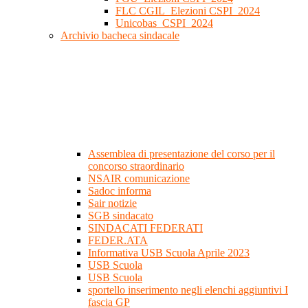
FLC CGIL_Elezioni CSPI_2024
Unicobas_CSPI_2024
Archivio bacheca sindacale
Assemblea di presentazione del corso per il
concorso straordinario
NSAIR comunicazione
Sadoc informa
Sair notizie
SGB sindacato
SINDACATI FEDERATI
FEDER.ATA
Informativa USB Scuola Aprile 2023
USB Scuola
USB Scuola
sportello inserimento negli elenchi aggiuntivi I
fascia GP