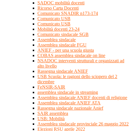
SADOC mobilità docenti
Ricorso Carta Docenti
Comunicato SNADIR n173-174
Comunicato USB
Comunicato USB
Mobilità docenti 23-24
Comunicato sindacale SGB
Assemblea sindacale
Assemblea sindacale FGU
ANIEF - per una scuola giusta
COBAS assemblea sindacale on line
NSADOC interventi strutturali e organizzati ad
alto livello
Rassegna sindacale ANIEF
USB Scuola: le ragioni dello sciopero del 2
dicembre
FeNSIR-SAIR
assemblea sindacale in streaming
Assemblea sindacale ANIEF docenti di religione
Assemblea sindacale ANIEF ATA
Rassegna sindacale nazionale Anief
SAIR assemblea
USB: Mobilità
Assemblea sindacale provinciale 26 maggio 2022
Elezioni RSU aprile 2022