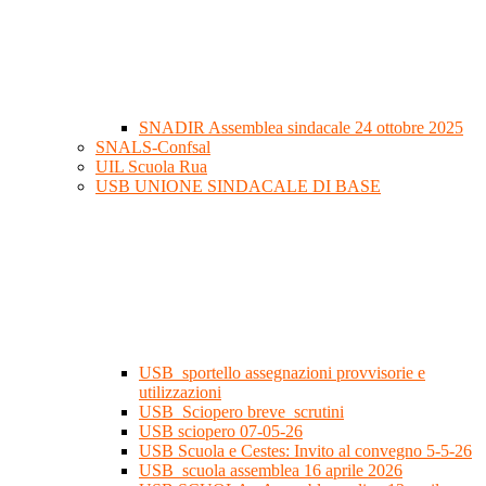
SNADIR Assemblea sindacale 24 ottobre 2025
SNALS-Confsal
UIL Scuola Rua
USB UNIONE SINDACALE DI BASE
USB_sportello assegnazioni provvisorie e
utilizzazioni
USB_Sciopero breve_scrutini
USB sciopero 07-05-26
USB Scuola e Cestes: Invito al convegno 5-5-26
USB_scuola assemblea 16 aprile 2026