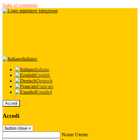
Salta al contenuto
Italiano
Italiano
English
Deutsch
Français
Español
Accedi
Accedi
button close
×
Nome Utente