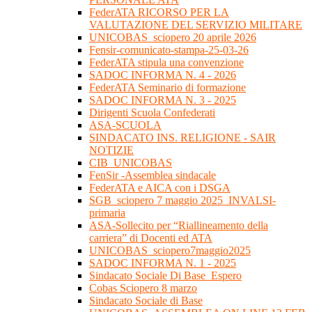
FederATA RICORSO PER LA
VALUTAZIONE DEL SERVIZIO MILITARE
UNICOBAS_sciopero 20 aprile 2026
Fensir-comunicato-stampa-25-03-26
FederATA stipula una convenzione
SADOC INFORMA N. 4 - 2026
FederATA Seminario di formazione
SADOC INFORMA N. 3 - 2025
Dirigenti Scuola Confederati
ASA-SCUOLA
SINDACATO INS. RELIGIONE - SAIR
NOTIZIE
CIB_UNICOBAS
FenSir -Assemblea sindacale
FederATA e AICA con i DSGA
SGB_sciopero 7 maggio 2025_INVALSI-
primaria
ASA-Sollecito per “Riallineamento della
carriera” di Docenti ed ATA
UNICOBAS_sciopero7maggio2025
SADOC INFORMA N. 1 - 2025
Sindacato Sociale Di Base_Espero
Cobas Sciopero 8 marzo
Sindacato Sociale di Base