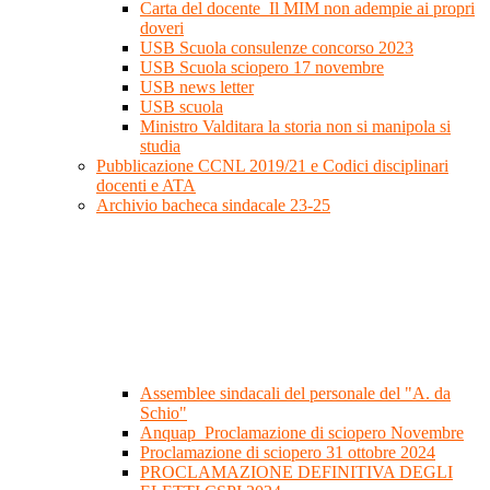
Carta del docente_Il MIM non adempie ai propri
doveri
USB Scuola consulenze concorso 2023
USB Scuola sciopero 17 novembre
USB news letter
USB scuola
Ministro Valditara la storia non si manipola si
studia
Pubblicazione CCNL 2019/21 e Codici disciplinari
docenti e ATA
Archivio bacheca sindacale 23-25
Assemblee sindacali del personale del "A. da
Schio"
Anquap_Proclamazione di sciopero Novembre
Proclamazione di sciopero 31 ottobre 2024
PROCLAMAZIONE DEFINITIVA DEGLI