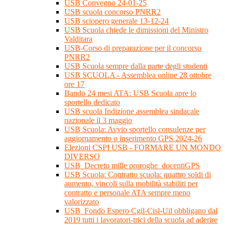
USB Convegno 24-01-25
USB scuola concorso PNRR2
USB sciopero generale 13-12-24
USB Scuola chiede le dimissioni del Ministro
Valditara
USB-Corso di preparazione per il concorso
PNRR2
USB Scuola sempre dalla parte degli studenti
USB SCUOLA - Assemblea online 28 ottobre
ore 17
Bando 24 mesi ATA: USB Scuola apre lo
sportello dedicato
USB scuola Indizione assemblea sindacale
nazionale il 3 maggio
USB Scuola: Avvio sportello consulenze per
aggiornamento o inserimento GPS 2024-26
Elezioni CSPI USB - FORMARE UN MONDO
DIVERSO
USB_Decreto mille proroghe_docentiGPS
USB Scuola: Contratto scuola: quattro soldi di
aumento, vincoli sulla mobilità stabiliti per
contratto e personale ATA sempre meno
valorizzato
USB_Fondo Espero Cgil-Cisl-Uil obbligano dal
2019 tutti i lavoratori-trici della scuola ad aderire