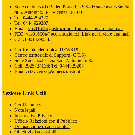
Sede centrale-Via Baden Powell, 33; Sede succursale-Strada
di S. Antonino, 34 -Vicenza, 36100
Tel:
0444 294320
Tel:
0444 929207
Email:
viis01600r@istruzione.it
Link per inviare una mail
PEC:
viis01600r@pec.istruzione.it
Link per inviare una mail
C.F.: 80014290243
Codice fatt. elettronica: UFW8T9
Centro territoriale di Supporti (C.T.S)
Sede Succursale - via Sant'Antonino n.32
Cell. 3925724136; Tel. 0444929207
Email: ctsvicenza@almerico.edu.it
Sezione Link Utili
Cookie policy
Note legali
Informativa Privacy
Ufficio Relazioni con il Pubblico
Dichiarazione di accessibilità
Obiettivi di accessibilità