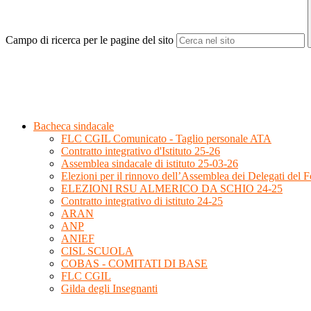
Campo di ricerca per le pagine del sito
Bacheca sindacale
FLC CGIL Comunicato - Taglio personale ATA
Contratto integrativo d'Istituto 25-26
Assemblea sindacale di istituto 25-03-26
Elezioni per il rinnovo dell’Assemblea dei Delegati del
ELEZIONI RSU ALMERICO DA SCHIO 24-25
Contratto integrativo di istituto 24-25
ARAN
ANP
ANIEF
CISL SCUOLA
COBAS - COMITATI DI BASE
FLC CGIL
Gilda degli Insegnanti