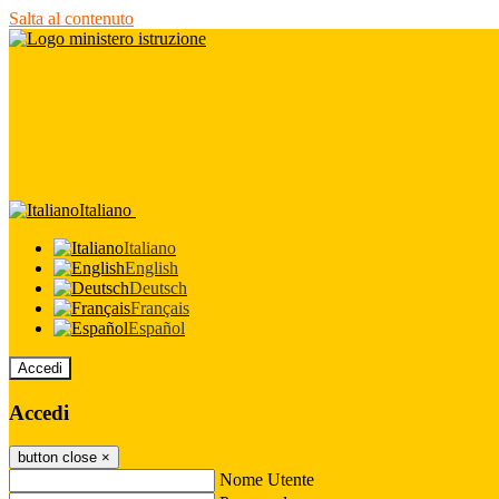
Salta al contenuto
Italiano
Italiano
English
Deutsch
Français
Español
Accedi
Accedi
button close
×
Nome Utente