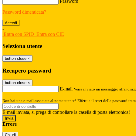
Password
Password dimenticata?
-
Entra con SPID
Entra con CIE
Seleziona utente
button close
×
Recupero password
button close
×
E-mail
Verrà inviato un messaggio all'indirizz
Non hai una e-mail associata al nome utente? Effettua il reset della password tram
E-mail inviata, si prega di controllare la casella di posta elettronica!
Errore
Chiudi