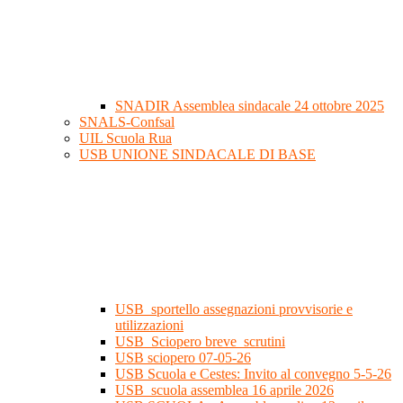
SNADIR Assemblea sindacale 24 ottobre 2025
SNALS-Confsal
UIL Scuola Rua
USB UNIONE SINDACALE DI BASE
USB_sportello assegnazioni provvisorie e
utilizzazioni
USB_Sciopero breve_scrutini
USB sciopero 07-05-26
USB Scuola e Cestes: Invito al convegno 5-5-26
USB_scuola assemblea 16 aprile 2026