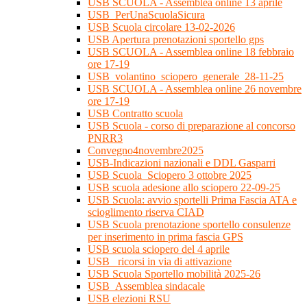
USB SCUOLA - Assemblea online 13 aprile
USB_PerUnaScuolaSicura
USB Scuola circolare 13-02-2026
USB Apertura prenotazioni sportello gps
USB SCUOLA - Assemblea online 18 febbraio
ore 17-19
USB_volantino_sciopero_generale_28-11-25
USB SCUOLA - Assemblea online 26 novembre
ore 17-19
USB Contratto scuola
USB Scuola - corso di preparazione al concorso
PNRR3
Convegno4novembre2025
USB-Indicazioni nazionali e DDL Gasparri
USB Scuola_Sciopero 3 ottobre 2025
USB scuola adesione allo sciopero 22-09-25
USB Scuola: avvio sportelli Prima Fascia ATA e
scioglimento riserva CIAD
USB Scuola prenotazione sportello consulenze
per inserimento in prima fascia GPS
USB scuola sciopero del 4 aprile
USB_ ricorsi in via di attivazione
USB Scuola Sportello mobilità 2025-26
USB_Assemblea sindacale
USB elezioni RSU