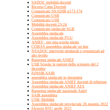
SADOC mobilità docenti
Ricorso Carta Docenti
Comunicato SNADIR n173-174
Comunicato USB
Comunicato USB
Mobilità docenti 23-24
Comunicato sindacale SGB
Assemblea sindacale
Assemblea sindacale FGU
ANIEF - per una scuola giusta
COBAS assemblea sindacale on line
NSADOC interventi strutturali e organizzati ad
alto livello
Rassegna sindacale ANIEF
USB Scuola: le ragioni dello sciopero del 2
dicembre
FeNSIR-SAIR
assemblea sindacale in streaming
Assemblea sindacale ANIEF docenti di religione
Assemblea sindacale ANIEF ATA
Rassegna sindacale nazionale Anief
SAIR assemblea
USB: Mobilità
Assemblea sindacale provinciale 26 maggio 2022
Elezioni RSU aprile 2022