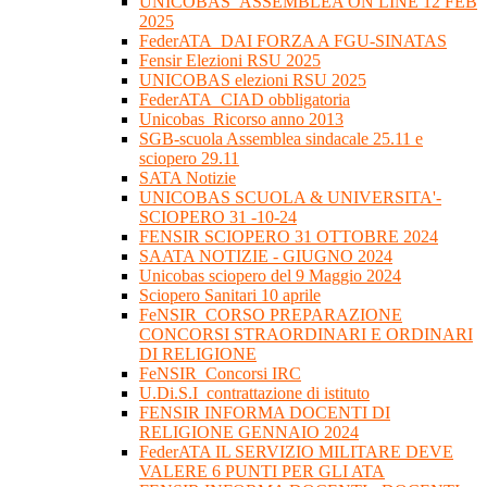
UNICOBAS_ASSEMBLEA ON LINE 12 FEB
2025
FederATA_DAI FORZA A FGU-SINATAS
Fensir Elezioni RSU 2025
UNICOBAS elezioni RSU 2025
FederATA_CIAD obbligatoria
Unicobas_Ricorso anno 2013
SGB-scuola Assemblea sindacale 25.11 e
sciopero 29.11
SATA Notizie
UNICOBAS SCUOLA & UNIVERSITA'-
SCIOPERO 31 -10-24
FENSIR SCIOPERO 31 OTTOBRE 2024
SAATA NOTIZIE - GIUGNO 2024
Unicobas sciopero del 9 Maggio 2024
Sciopero Sanitari 10 aprile
FeNSIR_CORSO PREPARAZIONE
CONCORSI STRAORDINARI E ORDINARI
DI RELIGIONE
FeNSIR_Concorsi IRC
U.Di.S.I_contrattazione di istituto
FENSIR INFORMA DOCENTI DI
RELIGIONE GENNAIO 2024
FederATA IL SERVIZIO MILITARE DEVE
VALERE 6 PUNTI PER GLI ATA