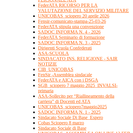
FederATA RICORSO PER LA
VALUTAZIONE DEL SERVIZIO MILITARE
UNICOBAS_sciopero 20 aprile 2026
Fensir-comunicato-stampa-25-03-26
FederATA stipula una convenzione
SADOC INFORMA N. 4 - 2026
FederATA Seminario di formazione
SADOC INFORMA N. 3 - 2025
Dirigenti Scuola Confederati
ASA-SCUOLA
SINDACATO INS. RELIGIONE - SAIR
NOTIZIE
CIB_UNICOBAS
FenSir -Assemblea sindacale
FederATA e AICA con i DSGA
SGB_sciopero 7 maggio 2025_INVALSI-
primaria
ASA-Sollecito per “Riallineamento della
carriera” di Docenti ed ATA
UNICOBAS_sciopero7maggio2025
SADOC INFORMA N. 1 - 2025
Sindacato Sociale Di Base_Espero
Cobas Sciopero 8 marzo
Sindacato Sociale di Base