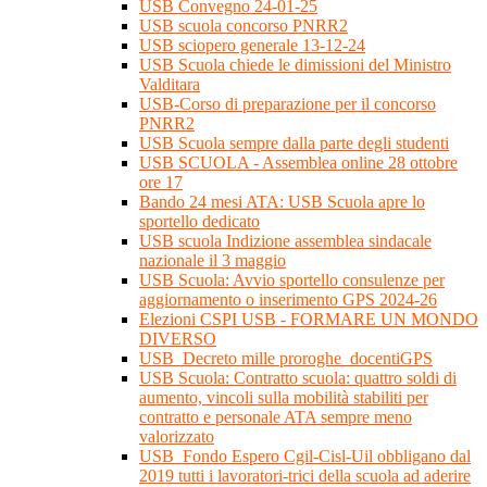
USB Convegno 24-01-25
USB scuola concorso PNRR2
USB sciopero generale 13-12-24
USB Scuola chiede le dimissioni del Ministro
Valditara
USB-Corso di preparazione per il concorso
PNRR2
USB Scuola sempre dalla parte degli studenti
USB SCUOLA - Assemblea online 28 ottobre
ore 17
Bando 24 mesi ATA: USB Scuola apre lo
sportello dedicato
USB scuola Indizione assemblea sindacale
nazionale il 3 maggio
USB Scuola: Avvio sportello consulenze per
aggiornamento o inserimento GPS 2024-26
Elezioni CSPI USB - FORMARE UN MONDO
DIVERSO
USB_Decreto mille proroghe_docentiGPS
USB Scuola: Contratto scuola: quattro soldi di
aumento, vincoli sulla mobilità stabiliti per
contratto e personale ATA sempre meno
valorizzato
USB_Fondo Espero Cgil-Cisl-Uil obbligano dal
2019 tutti i lavoratori-trici della scuola ad aderire