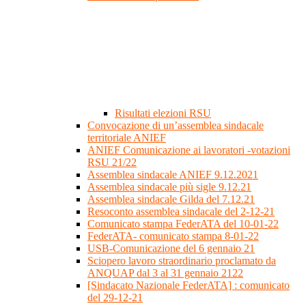
Risultati elezioni RSU
Convocazione di un’assemblea sindacale
territoriale ANIEF
ANIEF Comunicazione ai lavoratori -votazioni
RSU 21/22
Assemblea sindacale ANIEF 9.12.2021
Assemblea sindacale più sigle 9.12.21
Assemblea sindacale Gilda del 7.12.21
Resoconto assemblea sindacale del 2-12-21
Comunicato stampa FederATA del 10-01-22
FederATA- comunicato stampa 8-01-22
USB-Comunicazione del 6 gennaio 21
Sciopero lavoro straordinario proclamato da
ANQUAP dal 3 al 31 gennaio 2122
[Sindacato Nazionale FederATA] : comunicato
del 29-12-21