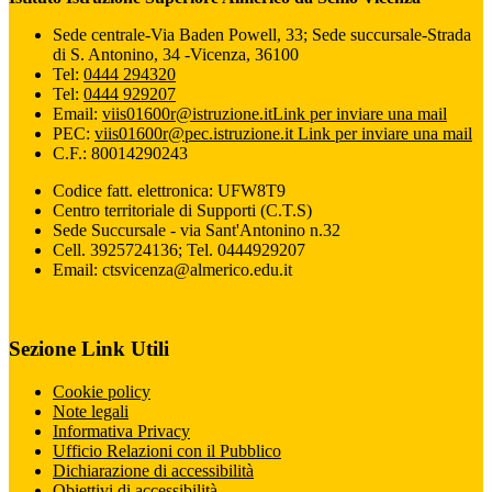
Sede centrale-Via Baden Powell, 33; Sede succursale-Strada
di S. Antonino, 34 -Vicenza, 36100
Tel:
0444 294320
Tel:
0444 929207
Email:
viis01600r@istruzione.it
Link per inviare una mail
PEC:
viis01600r@pec.istruzione.it
Link per inviare una mail
C.F.: 80014290243
Codice fatt. elettronica: UFW8T9
Centro territoriale di Supporti (C.T.S)
Sede Succursale - via Sant'Antonino n.32
Cell. 3925724136; Tel. 0444929207
Email: ctsvicenza@almerico.edu.it
Sezione Link Utili
Cookie policy
Note legali
Informativa Privacy
Ufficio Relazioni con il Pubblico
Dichiarazione di accessibilità
Obiettivi di accessibilità