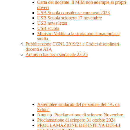
Carta del docente_Il MIM non adempie ai propri
doveri
USB Scuola consulenze concorso 2023
USB Scuola sciopero 17 novembre
USB news letter
USB scuola
Ministro Valditara la storia non si manipola si
studia
Pubblicazione CCNL 2019/21 e Codici disciplinari
docenti e ATA
Archivio bacheca sindacale 23-25
Assemblee sindacali del personale del "A. da
Schio"
Anquap_Proclamazione di sciopero Novembre
Proclamazione di sciopero 31 ottobre 2024
PROCLAMAZIONE DEFINITIVA DEGLI