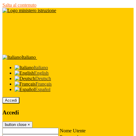
Salta al contenuto
Italiano
Italiano
English
Deutsch
Français
Español
Accedi
Accedi
button close
×
Nome Utente