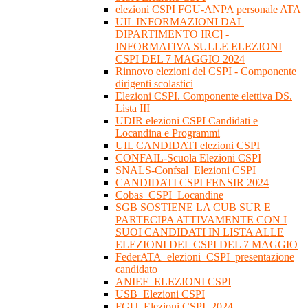
elezioni CSPI FGU-ANPA personale ATA
UIL INFORMAZIONI DAL
DIPARTIMENTO IRC] -
INFORMATIVA SULLE ELEZIONI
CSPI DEL 7 MAGGIO 2024
Rinnovo elezioni del CSPI - Componente
dirigenti scolastici
Elezioni CSPI. Componente elettiva DS.
Lista III
UDIR elezioni CSPI Candidati e
Locandina e Programmi
UIL CANDIDATI elezioni CSPI
CONFAIL-Scuola Elezioni CSPI
SNALS-Confsal_Elezioni CSPI
CANDIDATI CSPI FENSIR 2024
Cobas_CSPI_Locandine
SGB SOSTIENE LA CUB SUR E
PARTECIPA ATTIVAMENTE CON I
SUOI CANDIDATI IN LISTA ALLE
ELEZIONI DEL CSPI DEL 7 MAGGIO
FederATA_elezioni_CSPI_presentazione
candidato
ANIEF_ELEZIONI CSPI
USB_Elezioni CSPI
FGU_Elezioni CSPI_2024