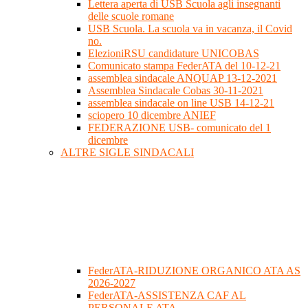
Lettera aperta di USB Scuola agli insegnanti
delle scuole romane
USB Scuola. La scuola va in vacanza, il Covid
no.
ElezioniRSU candidature UNICOBAS
Comunicato stampa FederATA del 10-12-21
assemblea sindacale ANQUAP 13-12-2021
Assemblea Sindacale Cobas 30-11-2021
assemblea sindacale on line USB 14-12-21
sciopero 10 dicembre ANIEF
FEDERAZIONE USB- comunicato del 1
dicembre
ALTRE SIGLE SINDACALI
FederATA-RIDUZIONE ORGANICO ATA AS
2026-2027
FederATA-ASSISTENZA CAF AL
PERSONALE ATA