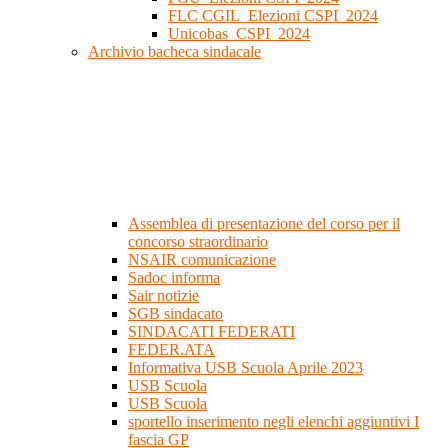
FLC CGIL_Elezioni CSPI_2024
Unicobas_CSPI_2024
Archivio bacheca sindacale
Assemblea di presentazione del corso per il
concorso straordinario
NSAIR comunicazione
Sadoc informa
Sair notizie
SGB sindacato
SINDACATI FEDERATI
FEDER.ATA
Informativa USB Scuola Aprile 2023
USB Scuola
USB Scuola
sportello inserimento negli elenchi aggiuntivi I
fascia GP