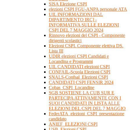
SISA Elezione CSPI
elezioni CSPI FGU-ANPA personale ATA
UIL INFORMAZIONI DAL
DIPARTIMENTO IRC] -
INFORMATIVA SULLE ELEZIONI
CSPI DEL 7 MAGGIO 2024
Rinnovo elezioni del CSPI - Componente
dirigenti scolastici
Elezioni CSPI. Componente elettiva DS.
Lista III
UDIR elezioni CSPI Candidati e
Locandina e Programmi
UIL CANDIDATI elezioni CSPI
CONFAIL-Scuola Elezioni CSPI
SNALS-Confsal_Elezioni CSPI
CANDIDATI CSPI FENSIR 2024
Cobas_CSPI_Locandine
SGB SOSTIENE LA CUB SUR E
PARTECIPA ATTIVAMENTE CON I
SUOI CANDIDATI IN LISTA ALLE
ELEZIONI DEL CSPI DEL 7 MAGGIO
FederATA_elezioni_CSPI_presentazione
candidato
ANIEF_ELEZIONI CSPI
USB_Elezioni CSPI