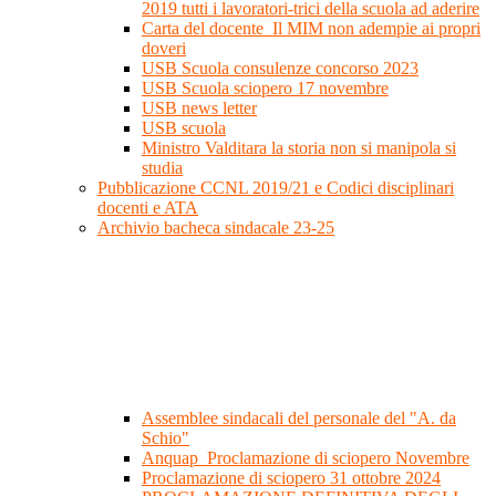
2019 tutti i lavoratori-trici della scuola ad aderire
Carta del docente_Il MIM non adempie ai propri
doveri
USB Scuola consulenze concorso 2023
USB Scuola sciopero 17 novembre
USB news letter
USB scuola
Ministro Valditara la storia non si manipola si
studia
Pubblicazione CCNL 2019/21 e Codici disciplinari
docenti e ATA
Archivio bacheca sindacale 23-25
Assemblee sindacali del personale del "A. da
Schio"
Anquap_Proclamazione di sciopero Novembre
Proclamazione di sciopero 31 ottobre 2024