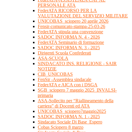
PERSONALE ATA
FederATA RICORSO PER LA
VALUTAZIONE DEL SERVIZIO MILITARE
UNICOBAS_sciopero 20 aprile 2026
Fensir-comunicato-stampa-25-03-26
FederATA stipula una convenzione
SADOC INFORMA N. 4 - 2026
FederATA Seminario di formazione
SADOC INFORMA N. 3 - 2025
Dirigenti Scuola Confederati
ASA-SCUOLA
SINDACATO INS. RELIGIONE - SAIR
NOTIZIE
CIB_UNICOBAS
FenSir -Assemblea sindacale
FederATA e AICA con i DSGA
SGB_sciopero 7 maggio 2025_INVALSI-
primaria
ASA-Sollecito per “Riallineamento della
carriera” di Docenti ed ATA
UNICOBAS_sciopero7maggio2025
SADOC INFORMA N. 1 - 2025
Sindacato Sociale Di Base_Espero
Cobas Sciopero 8 marzo