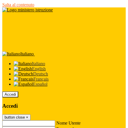
Salta al contenuto
Italiano
Italiano
English
Deutsch
Français
Español
Accedi
Accedi
button close
×
Nome Utente