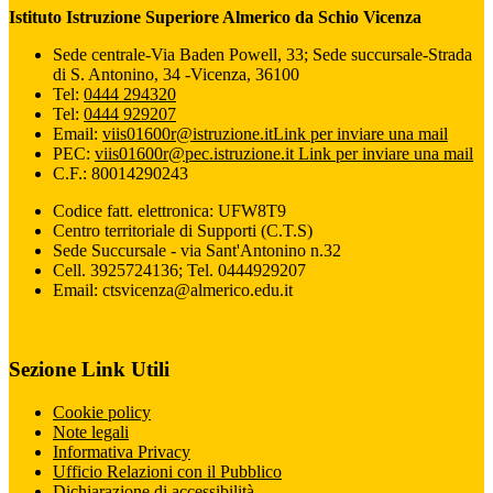
Istituto Istruzione Superiore Almerico da Schio Vicenza
Sede centrale-Via Baden Powell, 33; Sede succursale-Strada
di S. Antonino, 34 -Vicenza, 36100
Tel:
0444 294320
Tel:
0444 929207
Email:
viis01600r@istruzione.it
Link per inviare una mail
PEC:
viis01600r@pec.istruzione.it
Link per inviare una mail
C.F.: 80014290243
Codice fatt. elettronica: UFW8T9
Centro territoriale di Supporti (C.T.S)
Sede Succursale - via Sant'Antonino n.32
Cell. 3925724136; Tel. 0444929207
Email: ctsvicenza@almerico.edu.it
Sezione Link Utili
Cookie policy
Note legali
Informativa Privacy
Ufficio Relazioni con il Pubblico
Dichiarazione di accessibilità