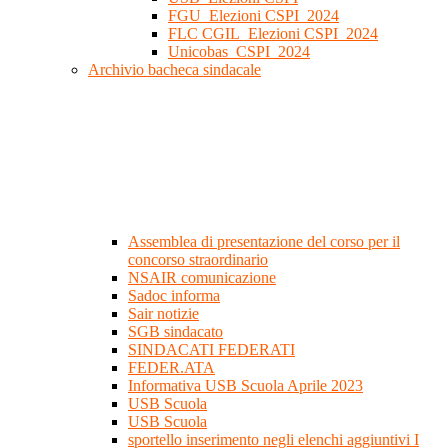
FGU_Elezioni CSPI_2024
FLC CGIL_Elezioni CSPI_2024
Unicobas_CSPI_2024
Archivio bacheca sindacale
Assemblea di presentazione del corso per il
concorso straordinario
NSAIR comunicazione
Sadoc informa
Sair notizie
SGB sindacato
SINDACATI FEDERATI
FEDER.ATA
Informativa USB Scuola Aprile 2023
USB Scuola
USB Scuola
sportello inserimento negli elenchi aggiuntivi I