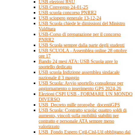
USB elezioni RSU
USB Convegno 24-01-25
USB scuola concorso PNRR2
USB sciopero generale 13-12-24
USB Scuola chiede le dimissioni del Ministro
Valditara
USB-Corso di preparazione per il concorso
PNRR2
USB Scuola sempre dalla parte degli studenti
USB SCUOLA - Assemblea online 28 ottobre
ore 17
Bando 24 mesi ATA: USB Scuola apre lo
sportello dedicato
USB scuola Indizione assemblea sindacale
nazionale il 3 maggio
USB Scuola: Avvio sportello consulenze per
aggiornamento o inserimento GPS 2024-26
Elezioni CSPI USB - FORMARE UN MONDO
DIVERSO
USB_Decreto mille proroghe_docentiGPS
USB Scuola: Contratto scuola: quattro soldi di
aumento, vincoli sulla mobilità stabiliti per
contratto e personale ATA sempre meno
valorizzato
USB_Fondo Espero Cgil-Cisl-Uil obbligano dal