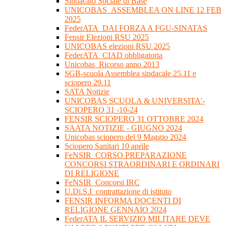
Sindacato Sociale di Base
UNICOBAS_ASSEMBLEA ON LINE 12 FEB
2025
FederATA_DAI FORZA A FGU-SINATAS
Fensir Elezioni RSU 2025
UNICOBAS elezioni RSU 2025
FederATA_CIAD obbligatoria
Unicobas_Ricorso anno 2013
SGB-scuola Assemblea sindacale 25.11 e
sciopero 29.11
SATA Notizie
UNICOBAS SCUOLA & UNIVERSITA'-
SCIOPERO 31 -10-24
FENSIR SCIOPERO 31 OTTOBRE 2024
SAATA NOTIZIE - GIUGNO 2024
Unicobas sciopero del 9 Maggio 2024
Sciopero Sanitari 10 aprile
FeNSIR_CORSO PREPARAZIONE
CONCORSI STRAORDINARI E ORDINARI
DI RELIGIONE
FeNSIR_Concorsi IRC
U.Di.S.I_contrattazione di istituto
FENSIR INFORMA DOCENTI DI
RELIGIONE GENNAIO 2024
FederATA IL SERVIZIO MILITARE DEVE