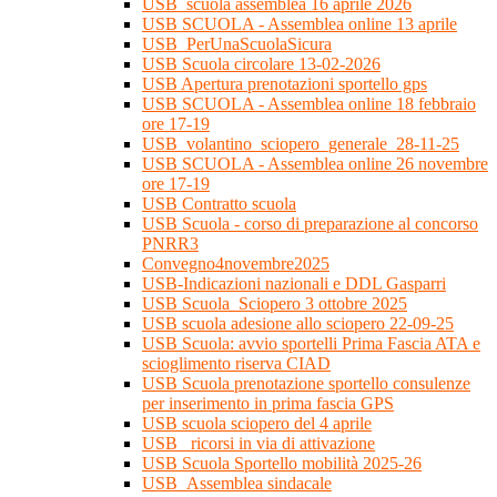
USB_scuola assemblea 16 aprile 2026
USB SCUOLA - Assemblea online 13 aprile
USB_PerUnaScuolaSicura
USB Scuola circolare 13-02-2026
USB Apertura prenotazioni sportello gps
USB SCUOLA - Assemblea online 18 febbraio
ore 17-19
USB_volantino_sciopero_generale_28-11-25
USB SCUOLA - Assemblea online 26 novembre
ore 17-19
USB Contratto scuola
USB Scuola - corso di preparazione al concorso
PNRR3
Convegno4novembre2025
USB-Indicazioni nazionali e DDL Gasparri
USB Scuola_Sciopero 3 ottobre 2025
USB scuola adesione allo sciopero 22-09-25
USB Scuola: avvio sportelli Prima Fascia ATA e
scioglimento riserva CIAD
USB Scuola prenotazione sportello consulenze
per inserimento in prima fascia GPS
USB scuola sciopero del 4 aprile
USB_ ricorsi in via di attivazione
USB Scuola Sportello mobilità 2025-26
USB_Assemblea sindacale