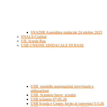
SNADIR Assemblea sindacale 24 ottobre 2025
SNALS-Confsal
UIL Scuola Rua
USB UNIONE SINDACALE DI BASE
USB_sportello assegnazioni provvisorie e
utilizzazioni
USB_Sciopero breve_scrutini
USB sciopero 07-05-26
USB Scuola e Cestes: Invito al convegno 5-5-26