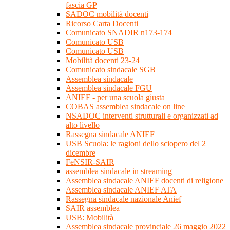
fascia GP
SADOC mobilità docenti
Ricorso Carta Docenti
Comunicato SNADIR n173-174
Comunicato USB
Comunicato USB
Mobilità docenti 23-24
Comunicato sindacale SGB
Assemblea sindacale
Assemblea sindacale FGU
ANIEF - per una scuola giusta
COBAS assemblea sindacale on line
NSADOC interventi strutturali e organizzati ad
alto livello
Rassegna sindacale ANIEF
USB Scuola: le ragioni dello sciopero del 2
dicembre
FeNSIR-SAIR
assemblea sindacale in streaming
Assemblea sindacale ANIEF docenti di religione
Assemblea sindacale ANIEF ATA
Rassegna sindacale nazionale Anief
SAIR assemblea
USB: Mobilità
Assemblea sindacale provinciale 26 maggio 2022