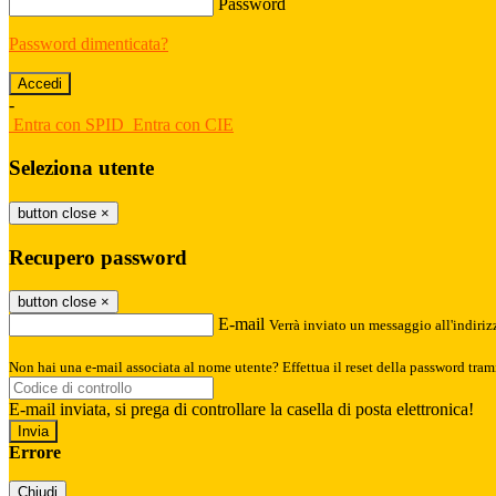
Password
Password dimenticata?
-
Entra con SPID
Entra con CIE
Seleziona utente
button close
×
Recupero password
button close
×
E-mail
Verrà inviato un messaggio all'indirizz
Non hai una e-mail associata al nome utente? Effettua il reset della password tram
E-mail inviata, si prega di controllare la casella di posta elettronica!
Errore
Chiudi