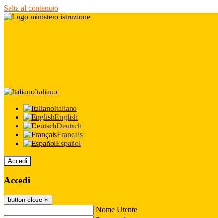
Salta al contenuto
Italiano
Italiano
English
Deutsch
Français
Español
Accedi
Accedi
button close
×
Nome Utente