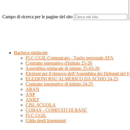
Campo di ricerca per le pagine del sito
Bacheca sindacale
FLC CGIL Comunicato - Taglio personale ATA
Contratto integrativo d'Istituto 25-26
Assemblea sindacale di istituto 25-03-26
Elezioni per il rinnovo dell’Assemblea dei Delegati del
ELEZIONI RSU ALMERICO DA SCHIO 24-25
Contratto integrativo di istituto 24-25
ARAN
ANP
ANIEF
CISL SCUOLA
COBAS - COMITATI DI BASE
FLC CGIL
Gilda degli Insegnanti