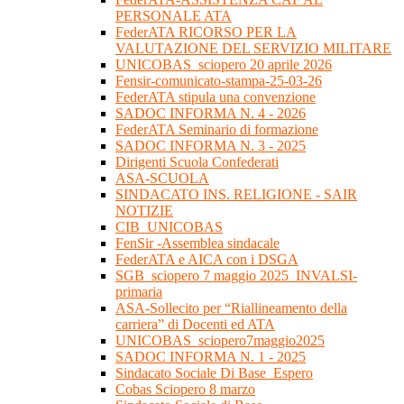
PERSONALE ATA
FederATA RICORSO PER LA
VALUTAZIONE DEL SERVIZIO MILITARE
UNICOBAS_sciopero 20 aprile 2026
Fensir-comunicato-stampa-25-03-26
FederATA stipula una convenzione
SADOC INFORMA N. 4 - 2026
FederATA Seminario di formazione
SADOC INFORMA N. 3 - 2025
Dirigenti Scuola Confederati
ASA-SCUOLA
SINDACATO INS. RELIGIONE - SAIR
NOTIZIE
CIB_UNICOBAS
FenSir -Assemblea sindacale
FederATA e AICA con i DSGA
SGB_sciopero 7 maggio 2025_INVALSI-
primaria
ASA-Sollecito per “Riallineamento della
carriera” di Docenti ed ATA
UNICOBAS_sciopero7maggio2025
SADOC INFORMA N. 1 - 2025
Sindacato Sociale Di Base_Espero
Cobas Sciopero 8 marzo