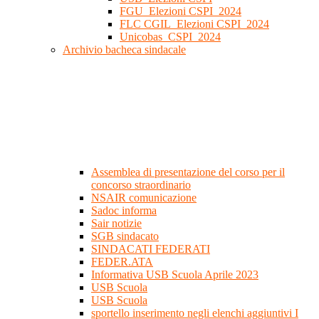
FGU_Elezioni CSPI_2024
FLC CGIL_Elezioni CSPI_2024
Unicobas_CSPI_2024
Archivio bacheca sindacale
Assemblea di presentazione del corso per il
concorso straordinario
NSAIR comunicazione
Sadoc informa
Sair notizie
SGB sindacato
SINDACATI FEDERATI
FEDER.ATA
Informativa USB Scuola Aprile 2023
USB Scuola
USB Scuola
sportello inserimento negli elenchi aggiuntivi I