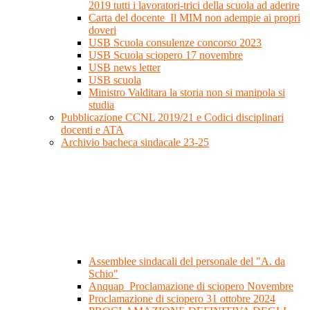
2019 tutti i lavoratori-trici della scuola ad aderire
Carta del docente_Il MIM non adempie ai propri
doveri
USB Scuola consulenze concorso 2023
USB Scuola sciopero 17 novembre
USB news letter
USB scuola
Ministro Valditara la storia non si manipola si
studia
Pubblicazione CCNL 2019/21 e Codici disciplinari
docenti e ATA
Archivio bacheca sindacale 23-25
Assemblee sindacali del personale del "A. da
Schio"
Anquap_Proclamazione di sciopero Novembre
Proclamazione di sciopero 31 ottobre 2024