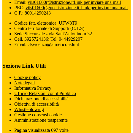
Email:
viis01600r@istruzione.it
Link per inviare una mail
PEC:
viis01600r@pec.istruzione.it
Link per inviare una mail
C.F.: 80014290243
Codice fatt. elettronica: UFW8T9
Centro territoriale di Supporti (C.T.S)
Sede Succursale - via Sant'Antonino n.32
Cell. 3925724136; Tel. 0444929207
Email: ctsvicenza@almerico.edu.it
Sezione Link Utili
Cookie policy
Note legali
Informativa Privacy
Ufficio Relazioni con il Pubblico
Dichiarazione di accessibilità
Obiettivi di accessibilità
Whistleblowing
Gestione consensi cookie
Amministrazione trasparente
Pagina visualizzata
697
volte