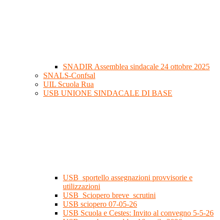
SNADIR Assemblea sindacale 24 ottobre 2025
SNALS-Confsal
UIL Scuola Rua
USB UNIONE SINDACALE DI BASE
USB_sportello assegnazioni provvisorie e
utilizzazioni
USB_Sciopero breve_scrutini
USB sciopero 07-05-26
USB Scuola e Cestes: Invito al convegno 5-5-26