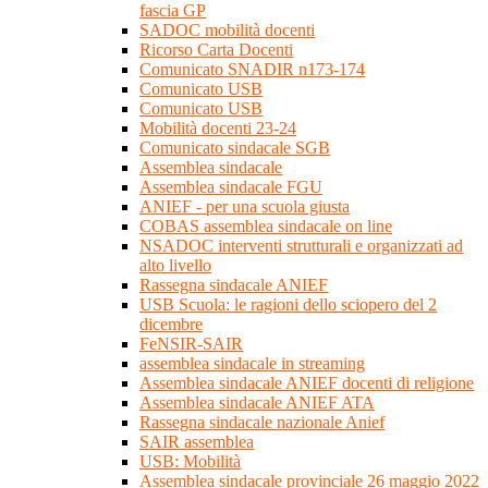
fascia GP
SADOC mobilità docenti
Ricorso Carta Docenti
Comunicato SNADIR n173-174
Comunicato USB
Comunicato USB
Mobilità docenti 23-24
Comunicato sindacale SGB
Assemblea sindacale
Assemblea sindacale FGU
ANIEF - per una scuola giusta
COBAS assemblea sindacale on line
NSADOC interventi strutturali e organizzati ad
alto livello
Rassegna sindacale ANIEF
USB Scuola: le ragioni dello sciopero del 2
dicembre
FeNSIR-SAIR
assemblea sindacale in streaming
Assemblea sindacale ANIEF docenti di religione
Assemblea sindacale ANIEF ATA
Rassegna sindacale nazionale Anief
SAIR assemblea
USB: Mobilità
Assemblea sindacale provinciale 26 maggio 2022