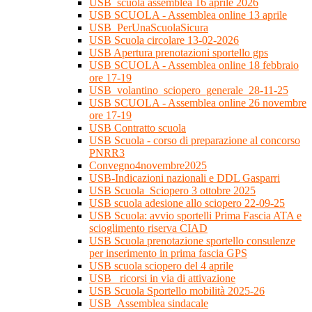
USB_scuola assemblea 16 aprile 2026
USB SCUOLA - Assemblea online 13 aprile
USB_PerUnaScuolaSicura
USB Scuola circolare 13-02-2026
USB Apertura prenotazioni sportello gps
USB SCUOLA - Assemblea online 18 febbraio
ore 17-19
USB_volantino_sciopero_generale_28-11-25
USB SCUOLA - Assemblea online 26 novembre
ore 17-19
USB Contratto scuola
USB Scuola - corso di preparazione al concorso
PNRR3
Convegno4novembre2025
USB-Indicazioni nazionali e DDL Gasparri
USB Scuola_Sciopero 3 ottobre 2025
USB scuola adesione allo sciopero 22-09-25
USB Scuola: avvio sportelli Prima Fascia ATA e
scioglimento riserva CIAD
USB Scuola prenotazione sportello consulenze
per inserimento in prima fascia GPS
USB scuola sciopero del 4 aprile
USB_ ricorsi in via di attivazione
USB Scuola Sportello mobilità 2025-26
USB_Assemblea sindacale