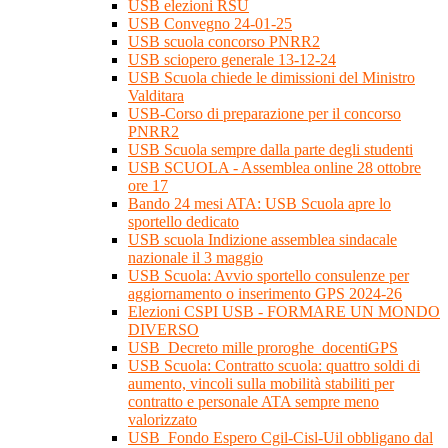
USB elezioni RSU
USB Convegno 24-01-25
USB scuola concorso PNRR2
USB sciopero generale 13-12-24
USB Scuola chiede le dimissioni del Ministro
Valditara
USB-Corso di preparazione per il concorso
PNRR2
USB Scuola sempre dalla parte degli studenti
USB SCUOLA - Assemblea online 28 ottobre
ore 17
Bando 24 mesi ATA: USB Scuola apre lo
sportello dedicato
USB scuola Indizione assemblea sindacale
nazionale il 3 maggio
USB Scuola: Avvio sportello consulenze per
aggiornamento o inserimento GPS 2024-26
Elezioni CSPI USB - FORMARE UN MONDO
DIVERSO
USB_Decreto mille proroghe_docentiGPS
USB Scuola: Contratto scuola: quattro soldi di
aumento, vincoli sulla mobilità stabiliti per
contratto e personale ATA sempre meno
valorizzato
USB_Fondo Espero Cgil-Cisl-Uil obbligano dal