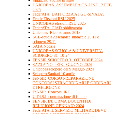
Sindacato Sociale di Base
UNICOBAS_ASSEMBLEA ON LINE 12 FEB
2025
FederATA_DAI FORZA A FGU-SINATAS
Fensir Elezioni RSU 2025
UNICOBAS elezioni RSU 2025
FederATA_CIAD obbligatoria
Unicobas_Ricorso anno 2013
SGB-scuola Assemblea sindacale 25.11 e
sciopero 29.11
SATA Notizie
UNICOBAS SCUOLA & UNIVERSITA'-
SCIOPERO 31 -10-24
FENSIR SCIOPERO 31 OTTOBRE 2024
SAATA NOTIZIE - GIUGNO 2024
Unicobas sciopero del 9 Maggio 2024
Sciopero Sanitari 10 aprile
FeNSIR_CORSO PREPARAZIONE
CONCORSI STRAORDINARI E ORDINARI
DI RELIGIONE
FeNSIR_Concorsi IRC
U.Di.S.I_contrattazione di istituto
FENSIR INFORMA DOCENTI DI
RELIGIONE GENNAIO 2024
FederATA IL SERVIZIO MILITARE DEVE