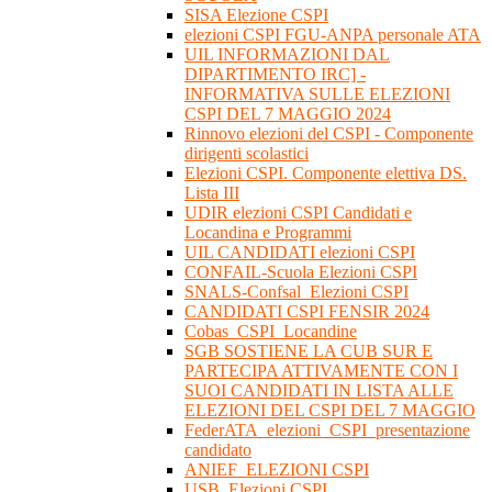
SISA Elezione CSPI
elezioni CSPI FGU-ANPA personale ATA
UIL INFORMAZIONI DAL
DIPARTIMENTO IRC] -
INFORMATIVA SULLE ELEZIONI
CSPI DEL 7 MAGGIO 2024
Rinnovo elezioni del CSPI - Componente
dirigenti scolastici
Elezioni CSPI. Componente elettiva DS.
Lista III
UDIR elezioni CSPI Candidati e
Locandina e Programmi
UIL CANDIDATI elezioni CSPI
CONFAIL-Scuola Elezioni CSPI
SNALS-Confsal_Elezioni CSPI
CANDIDATI CSPI FENSIR 2024
Cobas_CSPI_Locandine
SGB SOSTIENE LA CUB SUR E
PARTECIPA ATTIVAMENTE CON I
SUOI CANDIDATI IN LISTA ALLE
ELEZIONI DEL CSPI DEL 7 MAGGIO
FederATA_elezioni_CSPI_presentazione
candidato
ANIEF_ELEZIONI CSPI
USB_Elezioni CSPI