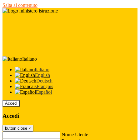
Salta al contenuto
Italiano
Italiano
English
Deutsch
Français
Español
Accedi
Accedi
button close
×
Nome Utente