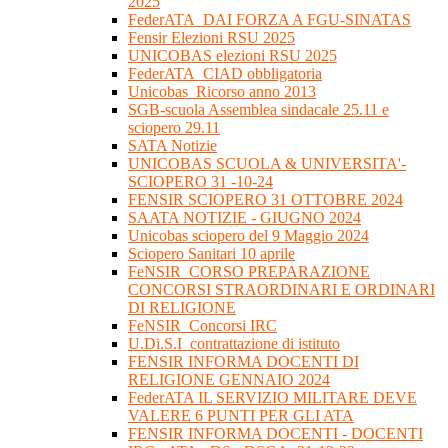
2025
FederATA_DAI FORZA A FGU-SINATAS
Fensir Elezioni RSU 2025
UNICOBAS elezioni RSU 2025
FederATA_CIAD obbligatoria
Unicobas_Ricorso anno 2013
SGB-scuola Assemblea sindacale 25.11 e
sciopero 29.11
SATA Notizie
UNICOBAS SCUOLA & UNIVERSITA'-
SCIOPERO 31 -10-24
FENSIR SCIOPERO 31 OTTOBRE 2024
SAATA NOTIZIE - GIUGNO 2024
Unicobas sciopero del 9 Maggio 2024
Sciopero Sanitari 10 aprile
FeNSIR_CORSO PREPARAZIONE
CONCORSI STRAORDINARI E ORDINARI
DI RELIGIONE
FeNSIR_Concorsi IRC
U.Di.S.I_contrattazione di istituto
FENSIR INFORMA DOCENTI DI
RELIGIONE GENNAIO 2024
FederATA IL SERVIZIO MILITARE DEVE
VALERE 6 PUNTI PER GLI ATA
FENSIR INFORMA DOCENTI - DOCENTI