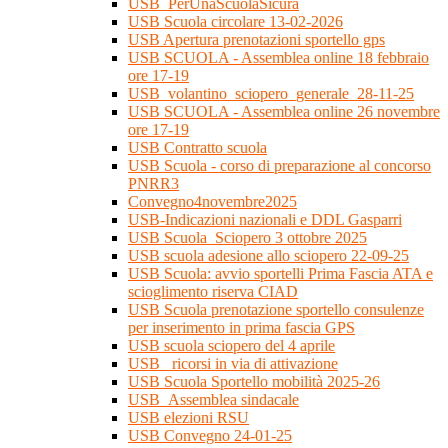
USB_PerUnaScuolaSicura
USB Scuola circolare 13-02-2026
USB Apertura prenotazioni sportello gps
USB SCUOLA - Assemblea online 18 febbraio
ore 17-19
USB_volantino_sciopero_generale_28-11-25
USB SCUOLA - Assemblea online 26 novembre
ore 17-19
USB Contratto scuola
USB Scuola - corso di preparazione al concorso
PNRR3
Convegno4novembre2025
USB-Indicazioni nazionali e DDL Gasparri
USB Scuola_Sciopero 3 ottobre 2025
USB scuola adesione allo sciopero 22-09-25
USB Scuola: avvio sportelli Prima Fascia ATA e
scioglimento riserva CIAD
USB Scuola prenotazione sportello consulenze
per inserimento in prima fascia GPS
USB scuola sciopero del 4 aprile
USB_ ricorsi in via di attivazione
USB Scuola Sportello mobilità 2025-26
USB_Assemblea sindacale
USB elezioni RSU
USB Convegno 24-01-25