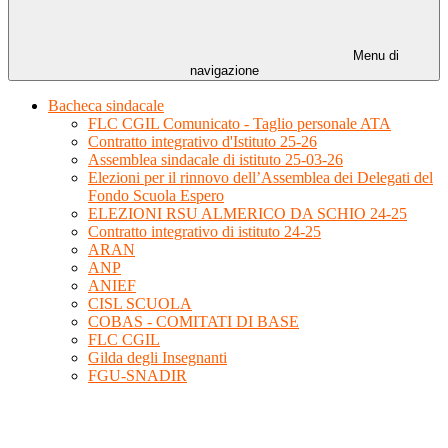
Menu di
navigazione
Bacheca sindacale
FLC CGIL Comunicato - Taglio personale ATA
Contratto integrativo d'Istituto 25-26
Assemblea sindacale di istituto 25-03-26
Elezioni per il rinnovo dell’Assemblea dei Delegati del
Fondo Scuola Espero
ELEZIONI RSU ALMERICO DA SCHIO 24-25
Contratto integrativo di istituto 24-25
ARAN
ANP
ANIEF
CISL SCUOLA
COBAS - COMITATI DI BASE
FLC CGIL
Gilda degli Insegnanti
FGU-SNADIR