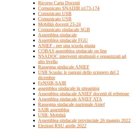
Ricorso Carta Docenti
Comunicato SNADIR n173-174
Comunicato USB
Comunicato USB
Mobilità docenti 23-24
Comunicato sindacale SGB
Assemblea sindacale
Assemblea sindacale FGU
ANIEF - per una scuola giusta
COBAS assemblea sindacale on line
NSADOC interventi strutturali e organizzati ad
alto livello
Rassegna sindacale ANIEF
USB Scuola: le ragioni dello sciopero del 2
dicembre
FeNSIR-SAIR
assemblea sindacale in streaming
Assemblea sindacale ANIEF docenti di religione
Assemblea sindacale ANIEF ATA
Rassegna sindacale nazionale Anief
SAIR assemblea
USB: Mobilità
Assemblea sindacale provinciale 26 maggio 2022
Elezioni RSU aprile 2022