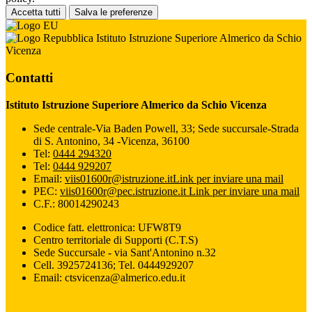
Accetta tutti
Salva le preferenze
Istituto Istruzione Superiore Almerico da Schio
Vicenza
Contatti
Istituto Istruzione Superiore Almerico da Schio Vicenza
Sede centrale-Via Baden Powell, 33; Sede succursale-Strada
di S. Antonino, 34 -Vicenza, 36100
Tel:
0444 294320
Tel:
0444 929207
Email:
viis01600r@istruzione.it
Link per inviare una mail
PEC:
viis01600r@pec.istruzione.it
Link per inviare una mail
C.F.: 80014290243
Codice fatt. elettronica: UFW8T9
Centro territoriale di Supporti (C.T.S)
Sede Succursale - via Sant'Antonino n.32
Cell. 3925724136; Tel. 0444929207
Email: ctsvicenza@almerico.edu.it