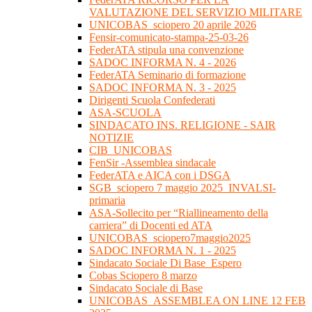
VALUTAZIONE DEL SERVIZIO MILITARE
UNICOBAS_sciopero 20 aprile 2026
Fensir-comunicato-stampa-25-03-26
FederATA stipula una convenzione
SADOC INFORMA N. 4 - 2026
FederATA Seminario di formazione
SADOC INFORMA N. 3 - 2025
Dirigenti Scuola Confederati
ASA-SCUOLA
SINDACATO INS. RELIGIONE - SAIR
NOTIZIE
CIB_UNICOBAS
FenSir -Assemblea sindacale
FederATA e AICA con i DSGA
SGB_sciopero 7 maggio 2025_INVALSI-
primaria
ASA-Sollecito per “Riallineamento della
carriera” di Docenti ed ATA
UNICOBAS_sciopero7maggio2025
SADOC INFORMA N. 1 - 2025
Sindacato Sociale Di Base_Espero
Cobas Sciopero 8 marzo
Sindacato Sociale di Base
UNICOBAS_ASSEMBLEA ON LINE 12 FEB