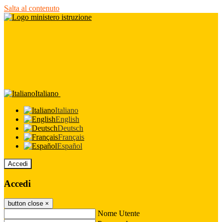
Salta al contenuto
Italiano
Italiano
English
Deutsch
Français
Español
Accedi
Accedi
button close
×
Nome Utente