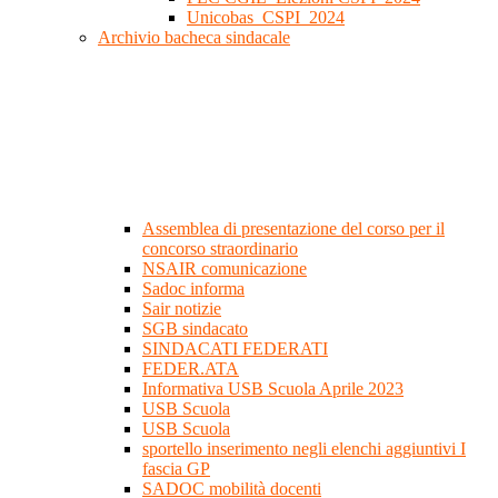
Unicobas_CSPI_2024
Archivio bacheca sindacale
Assemblea di presentazione del corso per il
concorso straordinario
NSAIR comunicazione
Sadoc informa
Sair notizie
SGB sindacato
SINDACATI FEDERATI
FEDER.ATA
Informativa USB Scuola Aprile 2023
USB Scuola
USB Scuola
sportello inserimento negli elenchi aggiuntivi I
fascia GP
SADOC mobilità docenti