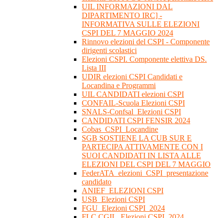
UIL INFORMAZIONI DAL
DIPARTIMENTO IRC] -
INFORMATIVA SULLE ELEZIONI
CSPI DEL 7 MAGGIO 2024
Rinnovo elezioni del CSPI - Componente
dirigenti scolastici
Elezioni CSPI. Componente elettiva DS.
Lista III
UDIR elezioni CSPI Candidati e
Locandina e Programmi
UIL CANDIDATI elezioni CSPI
CONFAIL-Scuola Elezioni CSPI
SNALS-Confsal_Elezioni CSPI
CANDIDATI CSPI FENSIR 2024
Cobas_CSPI_Locandine
SGB SOSTIENE LA CUB SUR E
PARTECIPA ATTIVAMENTE CON I
SUOI CANDIDATI IN LISTA ALLE
ELEZIONI DEL CSPI DEL 7 MAGGIO
FederATA_elezioni_CSPI_presentazione
candidato
ANIEF_ELEZIONI CSPI
USB_Elezioni CSPI
FGU_Elezioni CSPI_2024
FLC CGIL_Elezioni CSPI_2024