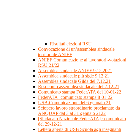
Risultati elezioni RSU
Convocazione di un’assemblea sindacale
territoriale ANIEF
ANIEF Comunicazione ai lavoratori -votazioni
RSU 21/22
Assemblea sindacale ANIEF 9.12.2021
Assemblea sindacale più sigle 9.12.21
Assemblea sindacale Gilda del 7.12.21
Resoconto assemblea sindacale del 2-12-21
Comunicato stampa FederATA del 10-01-22
FederATA- comunicato stampa 8-01-22
USB-Comunicazione del 6 gennaio 21
Sciopero lavoro straordinario proclamato da
ANQUAP dal 3 al 31 gennaio 2122
[Sindacato Nazionale FederATA] : comunicato
del 29-12-21
Lettera aperta di USB Scuola agli insegnanti