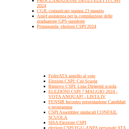
PROCLAMAZIONE DEGLI ELETTI CSPI
2024
CGIL comunicato stampa 23 maggio
Anief assistenza per la compilazione delle
graduatorie GPS supplenti
Propaganda_elezioni CSPI 2024
FederATA appello al voto
Elezioni CSPI: Cisl Scuola
Rinnovo CSPI: Lista Dirigenti scuola
ELEZIONI CSPI 7 MAGGIO 2024 -
VOTA ANQUAP! - LISTA IV
FENSIR Incontro presentazione Candidati
e programma
CSPI Assemblee sindacali CONFAIL
SCUOLA
SISA Elezione CSPI
elezioni CSPI FGU-ANPA personale ATA