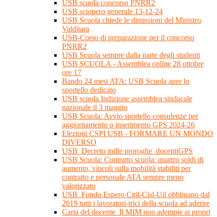
USB scuola concorso PNRR2
USB sciopero generale 13-12-24
USB Scuola chiede le dimissioni del Ministro
Valditara
USB-Corso di preparazione per il concorso
PNRR2
USB Scuola sempre dalla parte degli studenti
USB SCUOLA - Assemblea online 28 ottobre
ore 17
Bando 24 mesi ATA: USB Scuola apre lo
sportello dedicato
USB scuola Indizione assemblea sindacale
nazionale il 3 maggio
USB Scuola: Avvio sportello consulenze per
aggiornamento o inserimento GPS 2024-26
Elezioni CSPI USB - FORMARE UN MONDO
DIVERSO
USB_Decreto mille proroghe_docentiGPS
USB Scuola: Contratto scuola: quattro soldi di
aumento, vincoli sulla mobilità stabiliti per
contratto e personale ATA sempre meno
valorizzato
USB_Fondo Espero Cgil-Cisl-Uil obbligano dal
2019 tutti i lavoratori-trici della scuola ad aderire
Carta del docente_Il MIM non adempie ai propri