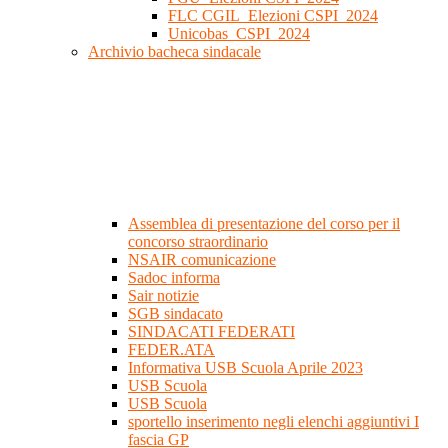
FLC CGIL_Elezioni CSPI_2024
Unicobas_CSPI_2024
Archivio bacheca sindacale
Assemblea di presentazione del corso per il
concorso straordinario
NSAIR comunicazione
Sadoc informa
Sair notizie
SGB sindacato
SINDACATI FEDERATI
FEDER.ATA
Informativa USB Scuola Aprile 2023
USB Scuola
USB Scuola
sportello inserimento negli elenchi aggiuntivi I
fascia GP