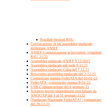
Risultati elezioni RSU
Convocazione di un’assemblea sindacale
territoriale ANIEF
ANIEF Comunicazione ai lavoratori -votazioni
RSU 21/22
Assemblea sindacale ANIEF 9.12.2021
Assemblea sindacale più sigle 9.12.21
Assemblea sindacale Gilda del 7.12.21
Resoconto assemblea sindacale del 2-12-21
Comunicato stampa FederATA del 10-01-22
FederATA- comunicato stampa 8-01-22
USB-Comunicazione del 6 gennaio 21
Sciopero lavoro straordinario proclamato da
ANQUAP dal 3 al 31 gennaio 2122
[Sindacato Nazionale FederATA] : comunicato
del 29-12-21