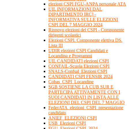
elezioni CSPI FGU-ANPA personale ATA
UIL INFORMAZIONI DAL
DIPARTIMENTO IRC] -
INFORMATIVA SULLE ELEZIONI
CSPI DEL 7 MAGGIO 2024
Rinnovo elezioni del CSPI - Componente
dirigenti scolastici
Elezioni CSPI. Componente elettiva DS.
Lista III
UDIR elezioni CSPI Candidati e
Locandina e Programmi
UIL CANDIDATI elezioni CSPI
CONFAIL-Scuola Elezioni CSPI
SNALS-Confsal_Elezioni CSPI
CANDIDATI CSPI FENSIR 2024
Cobas_CSPI_Locandine
SGB SOSTIENE LA CUB SUR E
PARTECIPA ATTIVAMENTE CON I
SUOI CANDIDATI IN LISTA ALLE
ELEZIONI DEL CSPI DEL 7 MAGGIO
FederATA_elezioni_CSPI_presentazione
candidato
ANIEF_ELEZIONI CSPI
USB_Elezioni CSPI
FGU_Elezioni CSPI_2024