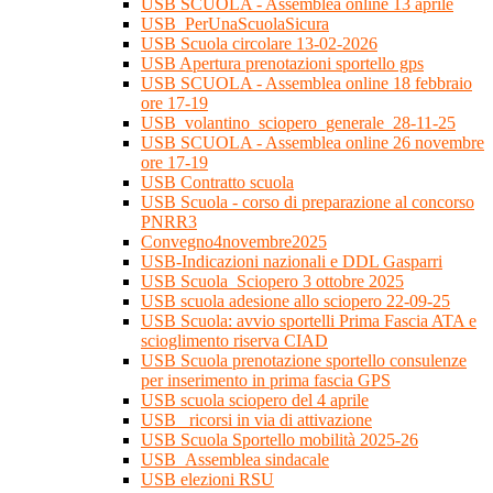
USB SCUOLA - Assemblea online 13 aprile
USB_PerUnaScuolaSicura
USB Scuola circolare 13-02-2026
USB Apertura prenotazioni sportello gps
USB SCUOLA - Assemblea online 18 febbraio
ore 17-19
USB_volantino_sciopero_generale_28-11-25
USB SCUOLA - Assemblea online 26 novembre
ore 17-19
USB Contratto scuola
USB Scuola - corso di preparazione al concorso
PNRR3
Convegno4novembre2025
USB-Indicazioni nazionali e DDL Gasparri
USB Scuola_Sciopero 3 ottobre 2025
USB scuola adesione allo sciopero 22-09-25
USB Scuola: avvio sportelli Prima Fascia ATA e
scioglimento riserva CIAD
USB Scuola prenotazione sportello consulenze
per inserimento in prima fascia GPS
USB scuola sciopero del 4 aprile
USB_ ricorsi in via di attivazione
USB Scuola Sportello mobilità 2025-26
USB_Assemblea sindacale
USB elezioni RSU