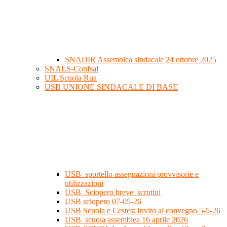
SNADIR Assemblea sindacale 24 ottobre 2025
SNALS-Confsal
UIL Scuola Rua
USB UNIONE SINDACALE DI BASE
USB_sportello assegnazioni provvisorie e
utilizzazioni
USB_Sciopero breve_scrutini
USB sciopero 07-05-26
USB Scuola e Cestes: Invito al convegno 5-5-26
USB_scuola assemblea 16 aprile 2026