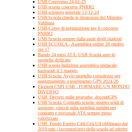
USB Convegno 24-01-25
USB scuola concorso PNRR2
USB sciopero generale 13-12-24
USB Scuola chiede le dimissioni del Ministro
Valditara
USB-Corso di preparazione per il concorso
PNRR2
USB Scuola sempre dalla parte degli studenti
USB SCUOLA - Assemblea online 28 ottobre
ore 17
Bando 24 mesi ATA: USB Scuola apre lo
sportello dedicato
USB scuola Indizione assemblea sindacale
nazionale il 3 maggio
USB Scuola: Avvio sportello consulenze per
aggiornamento o inserimento GPS 2024-26
Elezioni CSPI USB - FORMARE UN MONDO
DIVERSO
USB_Decreto mille proroghe_docentiGPS
USB Scuola: Contratto scuola: quattro soldi di
aumento, vincoli sulla mobilità stabiliti per
contratto e personale ATA sempre meno
valorizzato
USB_Fondo Espero Cgil-Cisl-Uil obbligano dal
2019 tutti i lavoratori-trici della scuola ad aderire