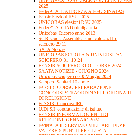
UNICOBAS_ASSEMBLEA ON LINE 12 FEB
2025
FederATA_DAI FORZA A FGU-SINATAS
Fensir Elezioni RSU 2025
UNICOBAS elezioni RSU 2025
FederATA_CIAD obbligatoria
Unicobas_Ricorso anno 2013
SGB-scuola Assemblea sindacale 25.11 e
sciopero 29.11
SATA Notizie
UNICOBAS SCUOLA & UNIVERSITA'-
SCIOPERO 31 -10-24
FENSIR SCIOPERO 31 OTTOBRE 2024
SAATA NOTIZIE - GIUGNO 2024
Unicobas sciopero del 9 Maggio 2024
Sciopero Sanitari 10 aprile
FeNSIR_CORSO PREPARAZIONE
CONCORSI STRAORDINARI E ORDINARI
DI RELIGIONE
FeNSIR_Concorsi IRC
U.Di.S.I_contrattazione di istituto
FENSIR INFORMA DOCENTI DI
RELIGIONE GENNAIO 2024
FederATA IL SERVIZIO MILITARE DEVE
VALERE 6 PUNTI PER GLI ATA