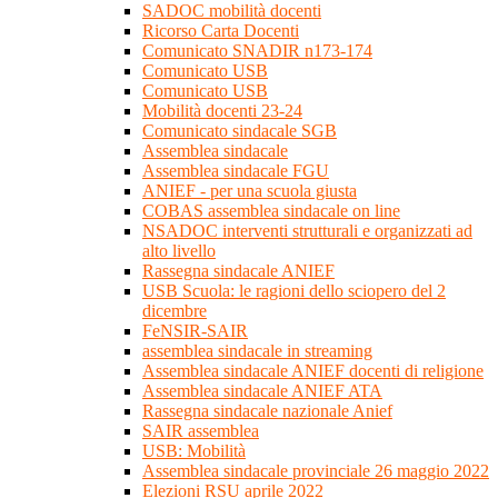
SADOC mobilità docenti
Ricorso Carta Docenti
Comunicato SNADIR n173-174
Comunicato USB
Comunicato USB
Mobilità docenti 23-24
Comunicato sindacale SGB
Assemblea sindacale
Assemblea sindacale FGU
ANIEF - per una scuola giusta
COBAS assemblea sindacale on line
NSADOC interventi strutturali e organizzati ad
alto livello
Rassegna sindacale ANIEF
USB Scuola: le ragioni dello sciopero del 2
dicembre
FeNSIR-SAIR
assemblea sindacale in streaming
Assemblea sindacale ANIEF docenti di religione
Assemblea sindacale ANIEF ATA
Rassegna sindacale nazionale Anief
SAIR assemblea
USB: Mobilità
Assemblea sindacale provinciale 26 maggio 2022
Elezioni RSU aprile 2022