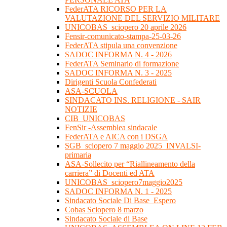
FederATA RICORSO PER LA
VALUTAZIONE DEL SERVIZIO MILITARE
UNICOBAS_sciopero 20 aprile 2026
Fensir-comunicato-stampa-25-03-26
FederATA stipula una convenzione
SADOC INFORMA N. 4 - 2026
FederATA Seminario di formazione
SADOC INFORMA N. 3 - 2025
Dirigenti Scuola Confederati
ASA-SCUOLA
SINDACATO INS. RELIGIONE - SAIR
NOTIZIE
CIB_UNICOBAS
FenSir -Assemblea sindacale
FederATA e AICA con i DSGA
SGB_sciopero 7 maggio 2025_INVALSI-
primaria
ASA-Sollecito per “Riallineamento della
carriera” di Docenti ed ATA
UNICOBAS_sciopero7maggio2025
SADOC INFORMA N. 1 - 2025
Sindacato Sociale Di Base_Espero
Cobas Sciopero 8 marzo
Sindacato Sociale di Base