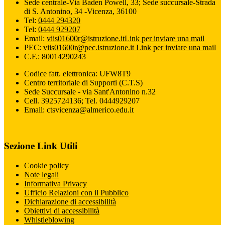
Sede centrale-Via Baden Powell, 33; Sede succursale-Strada
di S. Antonino, 34 -Vicenza, 36100
Tel:
0444 294320
Tel:
0444 929207
Email:
viis01600r@istruzione.it
Link per inviare una mail
PEC:
viis01600r@pec.istruzione.it
Link per inviare una mail
C.F.: 80014290243
Codice fatt. elettronica: UFW8T9
Centro territoriale di Supporti (C.T.S)
Sede Succursale - via Sant'Antonino n.32
Cell. 3925724136; Tel. 0444929207
Email: ctsvicenza@almerico.edu.it
Sezione Link Utili
Cookie policy
Note legali
Informativa Privacy
Ufficio Relazioni con il Pubblico
Dichiarazione di accessibilità
Obiettivi di accessibilità
Whistleblowing