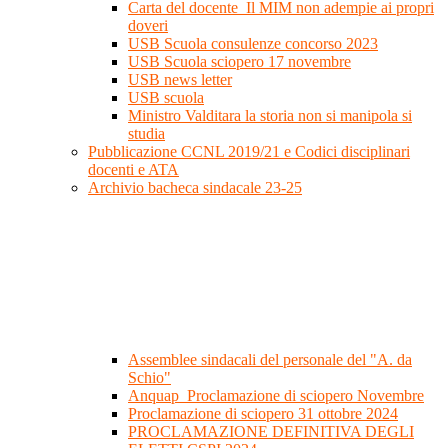
Carta del docente_Il MIM non adempie ai propri
doveri
USB Scuola consulenze concorso 2023
USB Scuola sciopero 17 novembre
USB news letter
USB scuola
Ministro Valditara la storia non si manipola si
studia
Pubblicazione CCNL 2019/21 e Codici disciplinari
docenti e ATA
Archivio bacheca sindacale 23-25
Assemblee sindacali del personale del "A. da
Schio"
Anquap_Proclamazione di sciopero Novembre
Proclamazione di sciopero 31 ottobre 2024
PROCLAMAZIONE DEFINITIVA DEGLI