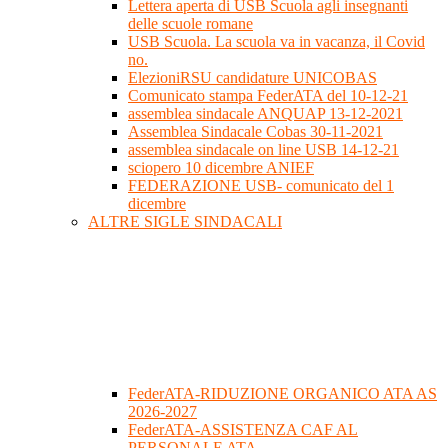
Lettera aperta di USB Scuola agli insegnanti
delle scuole romane
USB Scuola. La scuola va in vacanza, il Covid
no.
ElezioniRSU candidature UNICOBAS
Comunicato stampa FederATA del 10-12-21
assemblea sindacale ANQUAP 13-12-2021
Assemblea Sindacale Cobas 30-11-2021
assemblea sindacale on line USB 14-12-21
sciopero 10 dicembre ANIEF
FEDERAZIONE USB- comunicato del 1
dicembre
ALTRE SIGLE SINDACALI
FederATA-RIDUZIONE ORGANICO ATA AS
2026-2027
FederATA-ASSISTENZA CAF AL
PERSONALE ATA