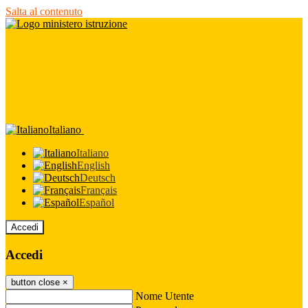
Salta al contenuto
Italiano
Italiano
English
Deutsch
Français
Español
Accedi
Accedi
button close
×
Nome Utente