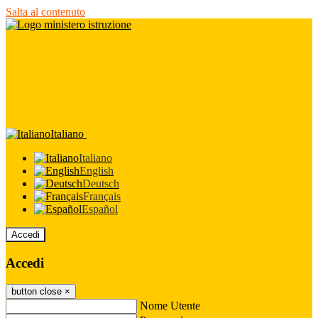
Salta al contenuto
Italiano
Italiano
English
Deutsch
Français
Español
Accedi
Accedi
button close
×
Nome Utente