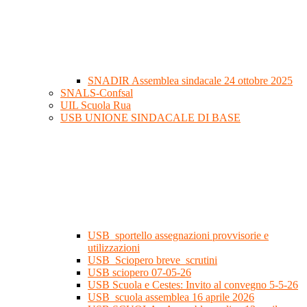
SNADIR Assemblea sindacale 24 ottobre 2025
SNALS-Confsal
UIL Scuola Rua
USB UNIONE SINDACALE DI BASE
USB_sportello assegnazioni provvisorie e
utilizzazioni
USB_Sciopero breve_scrutini
USB sciopero 07-05-26
USB Scuola e Cestes: Invito al convegno 5-5-26
USB_scuola assemblea 16 aprile 2026