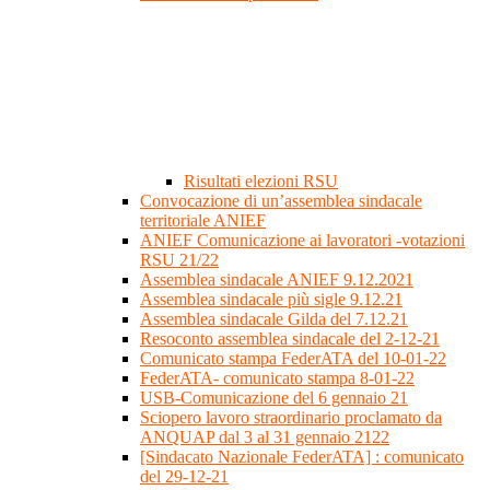
Risultati elezioni RSU
Convocazione di un’assemblea sindacale
territoriale ANIEF
ANIEF Comunicazione ai lavoratori -votazioni
RSU 21/22
Assemblea sindacale ANIEF 9.12.2021
Assemblea sindacale più sigle 9.12.21
Assemblea sindacale Gilda del 7.12.21
Resoconto assemblea sindacale del 2-12-21
Comunicato stampa FederATA del 10-01-22
FederATA- comunicato stampa 8-01-22
USB-Comunicazione del 6 gennaio 21
Sciopero lavoro straordinario proclamato da
ANQUAP dal 3 al 31 gennaio 2122
[Sindacato Nazionale FederATA] : comunicato
del 29-12-21