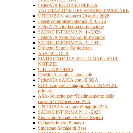
FederATA RICORSO PER LA
VALUTAZIONE DEL SERVIZIO MILITARE
UNICOBAS_sciopero 20 aprile 2026
Fensir-comunicato-stampa-25-03-26
FederATA stipula una convenzione
SADOC INFORMA N. 4 - 2026
FederATA Seminario di formazione
SADOC INFORMA N. 3 - 2025
Dirigenti Scuola Confederati
ASA-SCUOLA
SINDACATO INS. RELIGIONE - SAIR
NOTIZIE
CIB_UNICOBAS
FenSir -Assemblea sindacale
FederATA e AICA con i DSGA
SGB_sciopero 7 maggio 2025_INVALSI-
primaria
ASA-Sollecito per “Riallineamento della
carriera” di Docenti ed ATA
UNICOBAS_sciopero7maggio2025
SADOC INFORMA N. 1 - 2025
Sindacato Sociale Di Base_Espero
Cobas Sciopero 8 marzo
Sindacato Sociale di Base