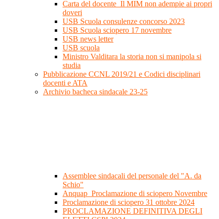
Carta del docente_Il MIM non adempie ai propri
doveri
USB Scuola consulenze concorso 2023
USB Scuola sciopero 17 novembre
USB news letter
USB scuola
Ministro Valditara la storia non si manipola si
studia
Pubblicazione CCNL 2019/21 e Codici disciplinari
docenti e ATA
Archivio bacheca sindacale 23-25
Assemblee sindacali del personale del "A. da
Schio"
Anquap_Proclamazione di sciopero Novembre
Proclamazione di sciopero 31 ottobre 2024
PROCLAMAZIONE DEFINITIVA DEGLI