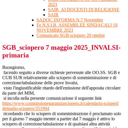
2023
SAIR_AI DOCENTI DI RELIGIONE
SAIR
SADOC INFORMA N.7 Novembre
Fe.N.S.I.R. ASSEMBLEE SINDACALI 10
NOVEMBRE 2023
Comunicato SGB-sciopero 20 ottobre
SGB_sciopero 7 maggio 2025_INVALSI-
primaria
Buongiorno,
facendo seguito a diverse richieste pervenute alle OO.SS. SGB e
CUB SUR relativamente allo sciopero di somministrazione e di
correzione/tabulazione delle prove Invalsi,
visto l'ingiustificabile ritardo dell'emissione dell'apposita circolare
da parte del MIM,
si incolla nella presente comunicazione il seguente link
https://www.
commissionegaranziasciopero.
it/calendario-scioperi/
dettaglio-sciopero/351994
ricordando che lo sciopero di somministrazione è proclamato solo
per il giorno 7 maggio mentre a partire dal 7 maggio è attivo lo
sciopero di correzione/tabulazione e di qualsiasi altra attività