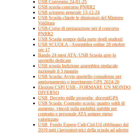
USB Convegno 24-01-25
USB scuola concorso PNRR2
USB sciopero generale 13-12-24
USB Scuola chiede le dimissioni del Ministro
Valditara
USB-Corso di preparazione per il concorso
PNRR2
USB Scuola sempre dalla parte degli studenti
USB SCUOLA - Assemblea online 28 ottobre
ore 17
Bando 24 mesi ATA: USB Scuola apre lo
sportello dedicato
USB scuola Indizione assemblea sindacale
nazionale il 3 maggio
USB Scuola: Avvio sportello consulenze per
aggiornamento o inserimento GPS 2024-26
Elezioni CSPI USB - FORMARE UN MONDO
DIVERSO
USB_Decreto mille proroghe_docentiGPS
USB Scuola: Contratto scuola: quattro soldi di
aumento, vincoli sulla mobilità stabiliti per
contratto e personale ATA sempre meno
valorizzato
USB_Fondo Espero Cgil-Cisl-Uil obbligano dal
2019 tutti i lavoratori-trici della scuola ad aderire