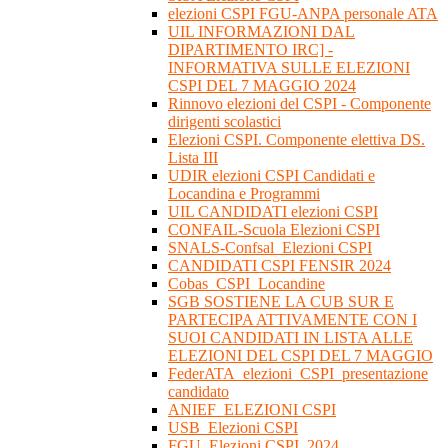
elezioni CSPI FGU-ANPA personale ATA
UIL INFORMAZIONI DAL
DIPARTIMENTO IRC] -
INFORMATIVA SULLE ELEZIONI
CSPI DEL 7 MAGGIO 2024
Rinnovo elezioni del CSPI - Componente
dirigenti scolastici
Elezioni CSPI. Componente elettiva DS.
Lista III
UDIR elezioni CSPI Candidati e
Locandina e Programmi
UIL CANDIDATI elezioni CSPI
CONFAIL-Scuola Elezioni CSPI
SNALS-Confsal_Elezioni CSPI
CANDIDATI CSPI FENSIR 2024
Cobas_CSPI_Locandine
SGB SOSTIENE LA CUB SUR E
PARTECIPA ATTIVAMENTE CON I
SUOI CANDIDATI IN LISTA ALLE
ELEZIONI DEL CSPI DEL 7 MAGGIO
FederATA_elezioni_CSPI_presentazione
candidato
ANIEF_ELEZIONI CSPI
USB_Elezioni CSPI
FGU_Elezioni CSPI_2024