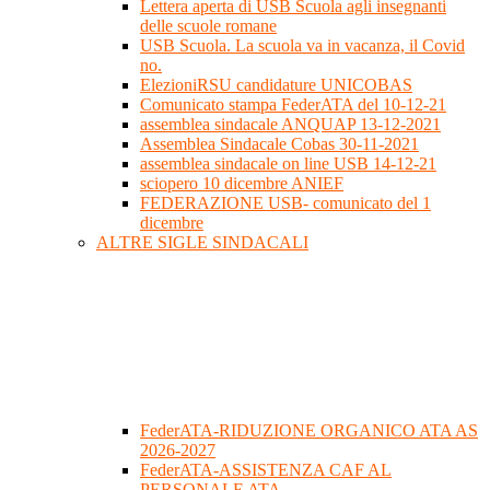
Lettera aperta di USB Scuola agli insegnanti
delle scuole romane
USB Scuola. La scuola va in vacanza, il Covid
no.
ElezioniRSU candidature UNICOBAS
Comunicato stampa FederATA del 10-12-21
assemblea sindacale ANQUAP 13-12-2021
Assemblea Sindacale Cobas 30-11-2021
assemblea sindacale on line USB 14-12-21
sciopero 10 dicembre ANIEF
FEDERAZIONE USB- comunicato del 1
dicembre
ALTRE SIGLE SINDACALI
FederATA-RIDUZIONE ORGANICO ATA AS
2026-2027
FederATA-ASSISTENZA CAF AL
PERSONALE ATA