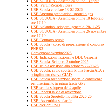
USB SCUOLA - Assemblea online 13 aprile
USB_PerUnaScuolaSicura
USB Scuola circolare 13-02-2026
USB Apertura prenotazioni sportello gps
USB SCUOLA - Assemblea online 18 febbraio
ore 17-19
USB_volantino_sciopero_generale_28-11-25
USB SCUOLA - Assemblea online 26 novembre
ore 17-19
USB Contratto scuola
USB Scuola - corso di preparazione al concorso
PNRR3
Convegno4novembre2025
USB-Indicazioni nazionali e DDL Gasparri
USB Scuola_Sciopero 3 ottobre 2025
USB scuola adesione allo sciopero 22-09-25
USB Scuola: avvio sportelli Prima Fascia ATA e
scioglimento riserva CIAD
USB Scuola prenotazione sportello consulenze
per inserimento in prima fascia GPS
USB scuola sciopero del 4 aprile
USB_ ricorsi in via di attivazione
USB Scuola Sportello mobilità 2025-26
USB_Assemblea sindacale
USB elezioni RSU