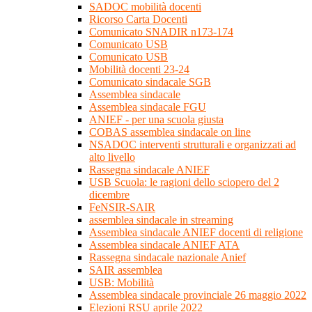
SADOC mobilità docenti
Ricorso Carta Docenti
Comunicato SNADIR n173-174
Comunicato USB
Comunicato USB
Mobilità docenti 23-24
Comunicato sindacale SGB
Assemblea sindacale
Assemblea sindacale FGU
ANIEF - per una scuola giusta
COBAS assemblea sindacale on line
NSADOC interventi strutturali e organizzati ad
alto livello
Rassegna sindacale ANIEF
USB Scuola: le ragioni dello sciopero del 2
dicembre
FeNSIR-SAIR
assemblea sindacale in streaming
Assemblea sindacale ANIEF docenti di religione
Assemblea sindacale ANIEF ATA
Rassegna sindacale nazionale Anief
SAIR assemblea
USB: Mobilità
Assemblea sindacale provinciale 26 maggio 2022
Elezioni RSU aprile 2022