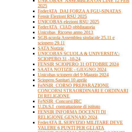
UNICOBAS_ASSEMBLEA ON LINE 12 FEB
2025
FederATA_DAI FORZA A FGU-SINATAS
Fensir Elezioni RSU 2025
UNICOBAS elezioni RSU 2025
FederATA_CIAD obbligatoria
Unicobas_Ricorso anno 2013
SGB-scuola Assemblea sindacale 25.11 e
sciopero 29.11
SATA Notizie
UNICOBAS SCUOLA & UNIVERSITA'-
SCIOPERO 31 -10-24
FENSIR SCIOPERO 31 OTTOBRE 2024
SAATA NOTIZIE - GIUGNO 2024
Unicobas sciopero del 9 Maggio 2024
Sciopero Sanitari 10 aprile
FeNSIR_CORSO PREPARAZIONE
CONCORSI STRAORDINARI E ORDINARI
DI RELIGIONE
FeNSIR_Concorsi IRC
U.Di.S.I_contrattazione di istituto
FENSIR INFORMA DOCENTI DI
RELIGIONE GENNAIO 2024
FederATA IL SERVIZIO MILITARE DEVE
VALERE 6 PUNTI PER GLI ATA