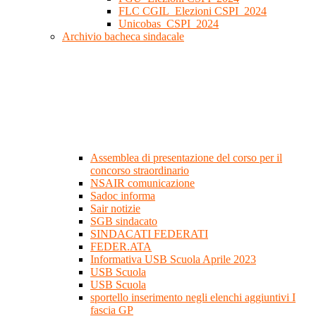
FLC CGIL_Elezioni CSPI_2024
Unicobas_CSPI_2024
Archivio bacheca sindacale
Assemblea di presentazione del corso per il
concorso straordinario
NSAIR comunicazione
Sadoc informa
Sair notizie
SGB sindacato
SINDACATI FEDERATI
FEDER.ATA
Informativa USB Scuola Aprile 2023
USB Scuola
USB Scuola
sportello inserimento negli elenchi aggiuntivi I
fascia GP