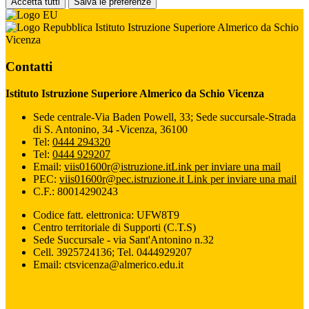
Accetta tutti
Salva le preferenze
Istituto Istruzione Superiore Almerico da Schio
Vicenza
Contatti
Istituto Istruzione Superiore Almerico da Schio Vicenza
Sede centrale-Via Baden Powell, 33; Sede succursale-Strada
di S. Antonino, 34 -Vicenza, 36100
Tel:
0444 294320
Tel:
0444 929207
Email:
viis01600r@istruzione.it
Link per inviare una mail
PEC:
viis01600r@pec.istruzione.it
Link per inviare una mail
C.F.: 80014290243
Codice fatt. elettronica: UFW8T9
Centro territoriale di Supporti (C.T.S)
Sede Succursale - via Sant'Antonino n.32
Cell. 3925724136; Tel. 0444929207
Email: ctsvicenza@almerico.edu.it