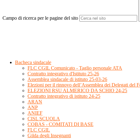
Campo di ricerca per le pagine del sito
Bacheca sindacale
FLC CGIL Comunicato - Taglio personale ATA
Contratto integrativo d'Istituto 25-26
Assemblea sindacale di istituto 25-03-26
Elezioni per il rinnovo dell’Assemblea dei Delegati del
ELEZIONI RSU ALMERICO DA SCHIO 24-25
Contratto integrativo di istituto 24-25
ARAN
ANP
ANIEF
CISL SCUOLA
COBAS - COMITATI DI BASE
FLC CGIL
Gilda degli Insegnanti