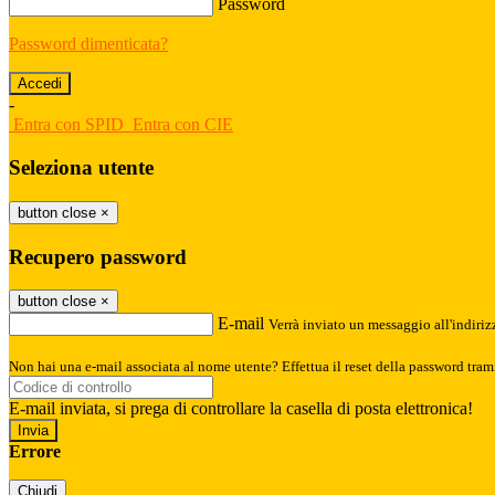
Password
Password dimenticata?
-
Entra con SPID
Entra con CIE
Seleziona utente
button close
×
Recupero password
button close
×
E-mail
Verrà inviato un messaggio all'indirizz
Non hai una e-mail associata al nome utente? Effettua il reset della password tram
E-mail inviata, si prega di controllare la casella di posta elettronica!
Errore
Chiudi