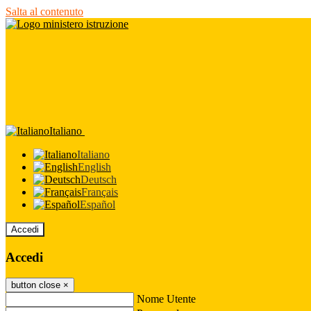
Salta al contenuto
Italiano
Italiano
English
Deutsch
Français
Español
Accedi
Accedi
button close
×
Nome Utente