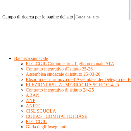
Campo di ricerca per le pagine del sito
Bacheca sindacale
FLC CGIL Comunicato - Taglio personale ATA
Contratto integrativo d'Istituto 25-26
Assemblea sindacale di istituto 25-03-26
Elezioni per il rinnovo dell’Assemblea dei Delegati del
ELEZIONI RSU ALMERICO DA SCHIO 24-25
Contratto integrativo di istituto 24-25
ARAN
ANP
ANIEF
CISL SCUOLA
COBAS - COMITATI DI BASE
FLC CGIL
Gilda degli Insegnanti