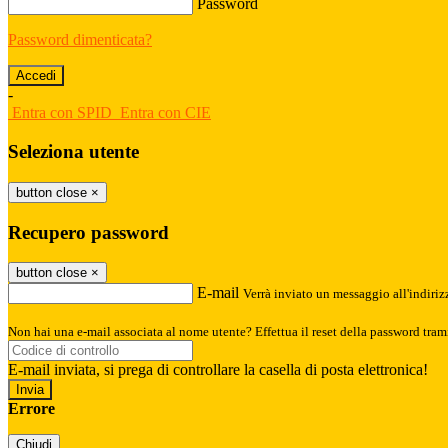
Password
Password dimenticata?
-
Entra con SPID
Entra con CIE
Seleziona utente
button close
×
Recupero password
button close
×
E-mail
Verrà inviato un messaggio all'indirizz
Non hai una e-mail associata al nome utente? Effettua il reset della password tram
E-mail inviata, si prega di controllare la casella di posta elettronica!
Errore
Chiudi