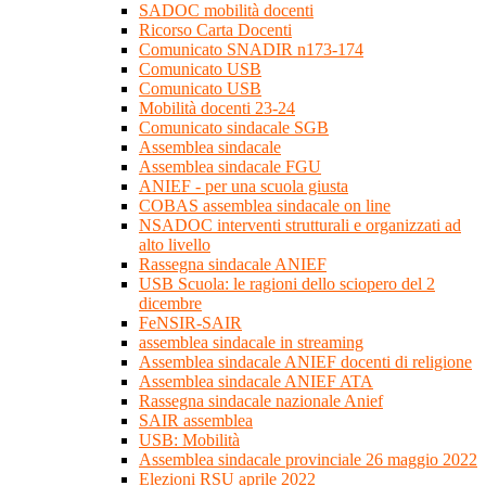
SADOC mobilità docenti
Ricorso Carta Docenti
Comunicato SNADIR n173-174
Comunicato USB
Comunicato USB
Mobilità docenti 23-24
Comunicato sindacale SGB
Assemblea sindacale
Assemblea sindacale FGU
ANIEF - per una scuola giusta
COBAS assemblea sindacale on line
NSADOC interventi strutturali e organizzati ad
alto livello
Rassegna sindacale ANIEF
USB Scuola: le ragioni dello sciopero del 2
dicembre
FeNSIR-SAIR
assemblea sindacale in streaming
Assemblea sindacale ANIEF docenti di religione
Assemblea sindacale ANIEF ATA
Rassegna sindacale nazionale Anief
SAIR assemblea
USB: Mobilità
Assemblea sindacale provinciale 26 maggio 2022
Elezioni RSU aprile 2022