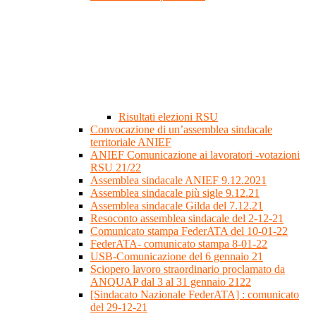
Risultati elezioni RSU
Convocazione di un’assemblea sindacale
territoriale ANIEF
ANIEF Comunicazione ai lavoratori -votazioni
RSU 21/22
Assemblea sindacale ANIEF 9.12.2021
Assemblea sindacale più sigle 9.12.21
Assemblea sindacale Gilda del 7.12.21
Resoconto assemblea sindacale del 2-12-21
Comunicato stampa FederATA del 10-01-22
FederATA- comunicato stampa 8-01-22
USB-Comunicazione del 6 gennaio 21
Sciopero lavoro straordinario proclamato da
ANQUAP dal 3 al 31 gennaio 2122
[Sindacato Nazionale FederATA] : comunicato
del 29-12-21