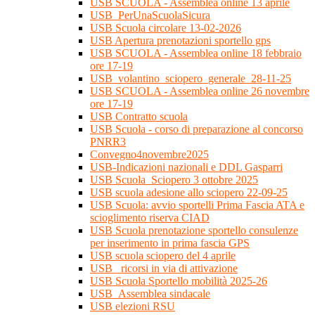
USB SCUOLA - Assemblea online 13 aprile
USB_PerUnaScuolaSicura
USB Scuola circolare 13-02-2026
USB Apertura prenotazioni sportello gps
USB SCUOLA - Assemblea online 18 febbraio
ore 17-19
USB_volantino_sciopero_generale_28-11-25
USB SCUOLA - Assemblea online 26 novembre
ore 17-19
USB Contratto scuola
USB Scuola - corso di preparazione al concorso
PNRR3
Convegno4novembre2025
USB-Indicazioni nazionali e DDL Gasparri
USB Scuola_Sciopero 3 ottobre 2025
USB scuola adesione allo sciopero 22-09-25
USB Scuola: avvio sportelli Prima Fascia ATA e
scioglimento riserva CIAD
USB Scuola prenotazione sportello consulenze
per inserimento in prima fascia GPS
USB scuola sciopero del 4 aprile
USB_ ricorsi in via di attivazione
USB Scuola Sportello mobilità 2025-26
USB_Assemblea sindacale
USB elezioni RSU