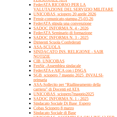
FederATA RICORSO PER LA
VALUTAZIONE DEL SERVIZIO MILITARE
UNICOBAS_sciopero 20 aprile 2026
Fensir-comunicato-stampa-25-03-26
FederATA stipula una convenzione
SADOC INFORMA N. 4 - 2026
FederATA Seminario di formazione
SADOC INFORMA N. 3 - 2025
Dirigenti Scuola Confederati
ASA-SCUOLA
SINDACATO INS. RELIGIONE - SAIR
NOTIZIE
CIB_UNICOBAS
FenSir -Assemblea sindacale
FederATA e AICA con i DSGA
SGB_sciopero 7 maggio 2025_INVALSI-
primaria
ASA-Sollecito per “Riallineamento della
carriera” di Docenti ed ATA
UNICOBAS_sciopero7maggio2025
SADOC INFORMA N. 1 - 2025
Sindacato Sociale Di Base_Espero
Cobas Sciopero 8 marzo
Sindacato Sociale di Base