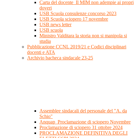
Carta del docente_Il MIM non adempie ai propri
doveri
USB Scuola consulenze concorso 2023
USB Scuola sciopero 17 novembre
USB news letter
USB scuola
Ministro Valditara la storia non si manipola si
studia
Pubblicazione CCNL 2019/21 e Codici disciplinari
docenti e ATA
Archivio bacheca sindacale 23-25
Assemblee sindacali del personale del "A. da
Schio"
Anquap_Proclamazione di sciopero Novembre
Proclamazione di sciopero 31 ottobre 2024
PROCLAMAZIONE DEFINITIVA DEGLI