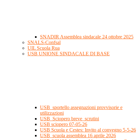
SNADIR Assemblea sindacale 24 ottobre 2025
SNALS-Confsal
UIL Scuola Rua
USB UNIONE SINDACALE DI BASE
USB_sportello assegnazioni provvisorie e
utilizzazioni
USB_Sciopero breve_scrutini
USB sciopero 07-05-26
USB Scuola e Cestes: Invito al convegno 5-5-26
USB_scuola assemblea 16 aprile 2026