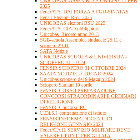
UNICOBAS_ASSEMBLEA ON LINE 12 FEB
2025
FederATA_DAI FORZA A FGU-SINATAS
Fensir Elezioni RSU 2025
UNICOBAS elezioni RSU 2025
FederATA_CIAD obbligatoria
Unicobas_Ricorso anno 2013
SGB-scuola Assemblea sindacale 25.11 e
sciopero 29.11
SATA Notizie
UNICOBAS SCUOLA & UNIVERSITA'-
SCIOPERO 31 -10-24
FENSIR SCIOPERO 31 OTTOBRE 2024
SAATA NOTIZIE - GIUGNO 2024
Unicobas sciopero del 9 Maggio 2024
Sciopero Sanitari 10 aprile
FeNSIR_CORSO PREPARAZIONE
CONCORSI STRAORDINARI E ORDINARI
DI RELIGIONE
FeNSIR_Concorsi IRC
U.Di.S.I_contrattazione di istituto
FENSIR INFORMA DOCENTI DI
RELIGIONE GENNAIO 2024
FederATA IL SERVIZIO MILITARE DEVE
VALERE 6 PUNTI PER GLI ATA