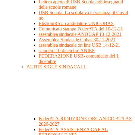
Lettera aperta di USB Scuola agli insegnanti
delle scuole romane
USB Scuola. La scuola va in vacanza, il Covid
no.
ElezioniRSU candidature UNICOBAS
Comunicato stampa FederATA del 10-12-21
assemblea sindacale ANQUAP 13-12-2021
Assemblea Sindacale Cobas 30-11-2021
assemblea sindacale on line USB 14-12-21
sciopero 10 dicembre ANIEF
FEDERAZIONE USB- comunicato del 1
dicembre
ALTRE SIGLE SINDACALI
FederATA-RIDUZIONE ORGANICO ATA AS
2026-2027
FederATA-ASSISTENZA CAF AL
PERSONALE ATA