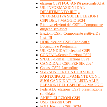
elezioni CSPI FGU-ANPA personale ATA
UIL INFORMAZIONI DAL
DIPARTIMENTO IRC] -
INFORMATIVA SULLE ELEZIONI
CSPI DEL 7 MAGGIO 2024
Rinnovo elezioni del CSPI - Componente
dirigenti scolastici
Elezioni CSPI. Componente elettiva DS.
Lista III
UDIR elezioni CSPI Candidati e
Locandina e Programmi
UIL CANDIDATI elezioni CSPI
CONFAIL-Scuola Elezioni CSPI
SNALS-Confsal_Elezioni CSPI
CANDIDATI CSPI FENSIR 2024
Cobas_CSPI_Locandine
SGB SOSTIENE LA CUB SUR E
PARTECIPA ATTIVAMENTE CON I
SUOI CANDIDATI IN LISTA ALLE
ELEZIONI DEL CSPI DEL 7 MAGGIO
FederATA_elezioni_CSPI_presentazione
candidato
ANIEF_ELEZIONI CSPI
USB_Elezioni CSPI
FGU_Elezioni CSPI_2024