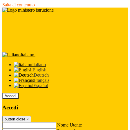
Salta al contenuto
Italiano
Italiano
English
Deutsch
Français
Español
Accedi
Accedi
button close
×
Nome Utente