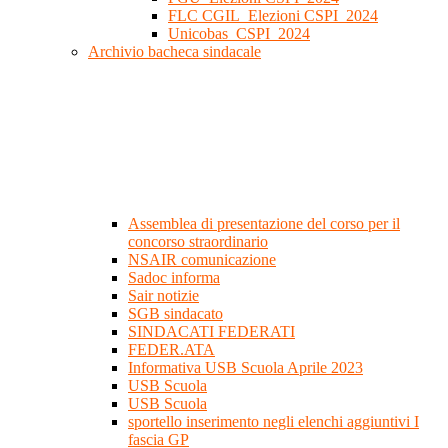
FLC CGIL_Elezioni CSPI_2024
Unicobas_CSPI_2024
Archivio bacheca sindacale
Assemblea di presentazione del corso per il
concorso straordinario
NSAIR comunicazione
Sadoc informa
Sair notizie
SGB sindacato
SINDACATI FEDERATI
FEDER.ATA
Informativa USB Scuola Aprile 2023
USB Scuola
USB Scuola
sportello inserimento negli elenchi aggiuntivi I
fascia GP