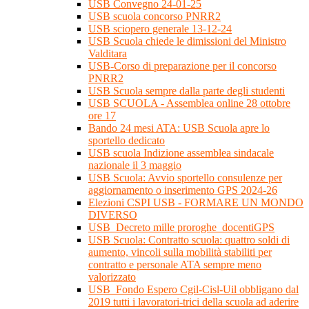
USB Convegno 24-01-25
USB scuola concorso PNRR2
USB sciopero generale 13-12-24
USB Scuola chiede le dimissioni del Ministro
Valditara
USB-Corso di preparazione per il concorso
PNRR2
USB Scuola sempre dalla parte degli studenti
USB SCUOLA - Assemblea online 28 ottobre
ore 17
Bando 24 mesi ATA: USB Scuola apre lo
sportello dedicato
USB scuola Indizione assemblea sindacale
nazionale il 3 maggio
USB Scuola: Avvio sportello consulenze per
aggiornamento o inserimento GPS 2024-26
Elezioni CSPI USB - FORMARE UN MONDO
DIVERSO
USB_Decreto mille proroghe_docentiGPS
USB Scuola: Contratto scuola: quattro soldi di
aumento, vincoli sulla mobilità stabiliti per
contratto e personale ATA sempre meno
valorizzato
USB_Fondo Espero Cgil-Cisl-Uil obbligano dal
2019 tutti i lavoratori-trici della scuola ad aderire