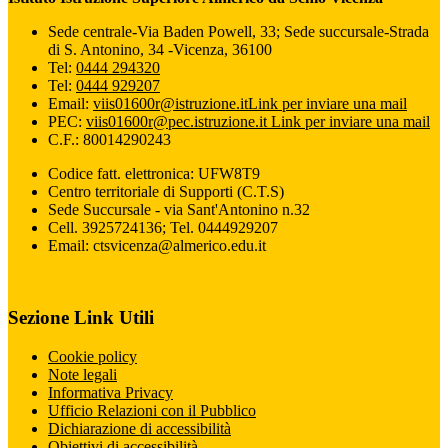
Sede centrale-Via Baden Powell, 33; Sede succursale-Strada
di S. Antonino, 34 -Vicenza, 36100
Tel:
0444 294320
Tel:
0444 929207
Email:
viis01600r@istruzione.it
Link per inviare una mail
PEC:
viis01600r@pec.istruzione.it
Link per inviare una mail
C.F.: 80014290243
Codice fatt. elettronica: UFW8T9
Centro territoriale di Supporti (C.T.S)
Sede Succursale - via Sant'Antonino n.32
Cell. 3925724136; Tel. 0444929207
Email: ctsvicenza@almerico.edu.it
Sezione Link Utili
Cookie policy
Note legali
Informativa Privacy
Ufficio Relazioni con il Pubblico
Dichiarazione di accessibilità
Obiettivi di accessibilità