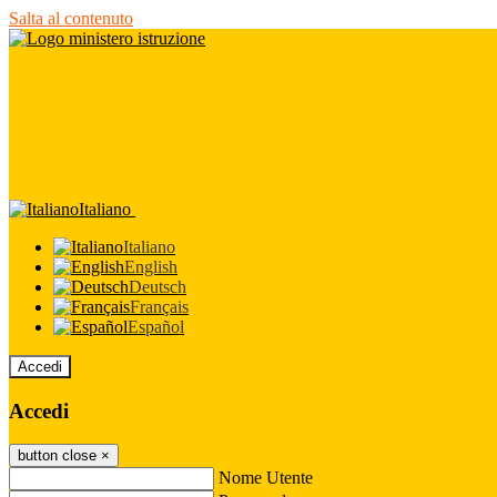
Salta al contenuto
Italiano
Italiano
English
Deutsch
Français
Español
Accedi
Accedi
button close
×
Nome Utente