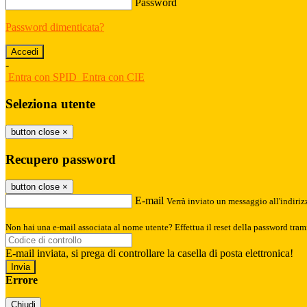
Password
Password dimenticata?
-
Entra con SPID
Entra con CIE
Seleziona utente
button close
×
Recupero password
button close
×
E-mail
Verrà inviato un messaggio all'indirizz
Non hai una e-mail associata al nome utente? Effettua il reset della password tram
E-mail inviata, si prega di controllare la casella di posta elettronica!
Errore
Chiudi