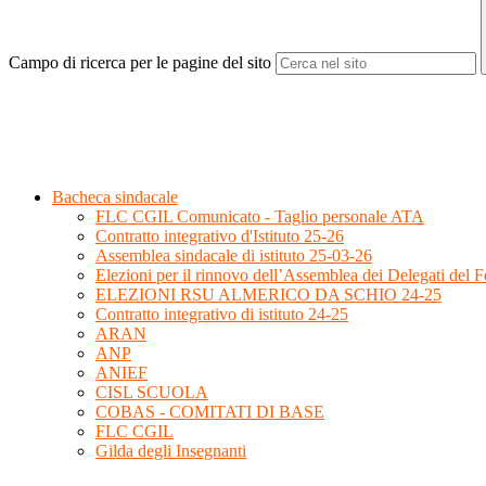
Campo di ricerca per le pagine del sito
Bacheca sindacale
FLC CGIL Comunicato - Taglio personale ATA
Contratto integrativo d'Istituto 25-26
Assemblea sindacale di istituto 25-03-26
Elezioni per il rinnovo dell’Assemblea dei Delegati del
ELEZIONI RSU ALMERICO DA SCHIO 24-25
Contratto integrativo di istituto 24-25
ARAN
ANP
ANIEF
CISL SCUOLA
COBAS - COMITATI DI BASE
FLC CGIL
Gilda degli Insegnanti