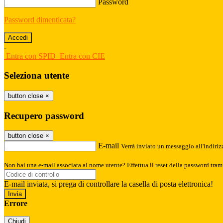
Password
Password dimenticata?
-
Entra con SPID
Entra con CIE
Seleziona utente
button close
×
Recupero password
button close
×
E-mail
Verrà inviato un messaggio all'indirizz
Non hai una e-mail associata al nome utente? Effettua il reset della password tram
E-mail inviata, si prega di controllare la casella di posta elettronica!
Errore
Chiudi