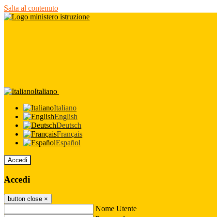
Salta al contenuto
Italiano
Italiano
English
Deutsch
Français
Español
Accedi
Accedi
button close
×
Nome Utente