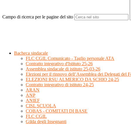
Campo di ricerca per le pagine del sito
Bacheca sindacale
FLC CGIL Comunicato - Taglio personale ATA
Contratto integrativo d'Istituto 25-26
Assemblea sindacale di istituto 25-03-26
Elezioni per il rinnovo dell’Assemblea dei Delegati del
ELEZIONI RSU ALMERICO DA SCHIO 24-25
Contratto integrativo di istituto 24-25
ARAN
ANP
ANIEF
CISL SCUOLA
COBAS - COMITATI DI BASE
FLC CGIL
Gilda degli Insegnanti